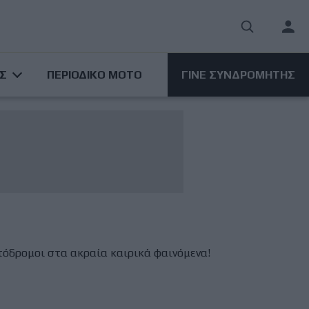
User
acco
ΑΣ
ΠΕΡΙΟΔΙΚΟ ΜΟΤΟ
ΓΙΝΕ ΣΥΝΔΡΟΜΗΤΗΣ
men
ητόδρομοι στα ακραία καιρικά φαινόμενα!