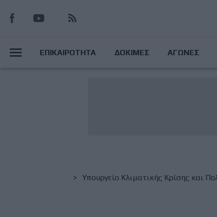
Παράκαμψη
προς
το
Main
κυρίως
ΕΠΙΚΑΙΡΟΤΗΤΑ
ΔΟΚΙΜΕΣ
ΑΓΩΝΕΣ
περιεχόμενο
Menu
Breadcrumb
Υπουργείο Κλιματικής Κρίσης και Πολ