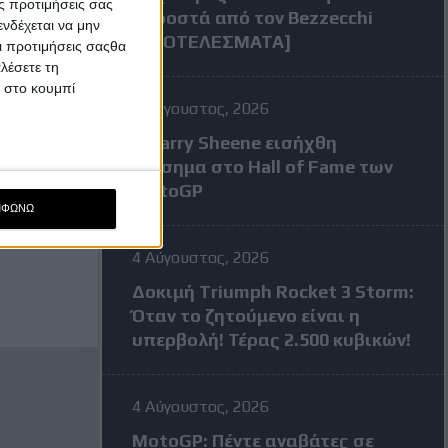
ς προτιμήσεις σας
μπροστά από τον Bezzecchi
νδέχεται να μην
[ΑΠΟΤΕΛΕΣΜΑΤΑ]
Οι προτιμήσεις σαςθα
λέσετε τη
κ στο κουμπί
7 Αύγουστος, 2026
Ο Barry Sheene εισήχθη
επίσημα στο Hall of Fame των
MotoGP
ΜΦΩΝΩ
4 Αύγουστος, 2026
Δοκιμή Triumph Rocket 3 Storm:
Όταν το ζητούμενο είναι η
υπερβολή! Τέρας 2.500 κυβικών!
4 Αύγουστος, 2026
MotoGP: Πέντε αναβάτες σε