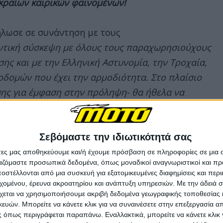
κραίων καιρικών φαινομένων!
ήλωσε σε συνάντηση με τους
αντική σύσκεψη με όλους τους παραχωρησιούχους
ς και με την Ελληνική Αστυνομία, την Τροχαία,
οδομών που έχει την αρμοδιότητα. Στο πλαίσιο
σης για έμφαση στην πρόληψη- θα ήθελα να
απαγορεύσεις μετακινήσεων, αν και εφόσον
έτσι ώστε να αποφύγουμε εικόνες και προβλήματα
ηλαδή, αν υπάρχουν στοιχεία από τους
Σεβόμαστε την ιδιωτικότητά σας
ό είναι να μην ταλαιπωρούμε τον κόσμο και να
άτες μας αποθηκεύουμε και/ή έχουμε πρόσβαση σε πληροφορίες σε μια
ργαζόμαστε προσωπικά δεδομένα, όπως μοναδικοί αναγνωριστικοί και 
ερα, ώστε να μη βγει στις εθνικές οδούς, στους
στέλλονται από μια συσκευή για εξατομικευμένες διαφημίσεις και περ
εχομένου, έρευνα ακροατηρίου και ανάπτυξη υπηρεσιών.
Με την άδειά σα
χεται να χρησιμοποιήσουμε ακριβή δεδομένα γεωγραφικής τοποθεσίας 
ών. Μπορείτε να κάνετε κλικ για να συναινέσετε στην επεξεργασία απ
 όπως περιγράφεται παραπάνω. Εναλλακτικά, μπορείτε να κάνετε κλικ γ