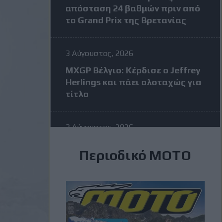
απόσταση 24 βαθμών πριν από
το Grand Prix της Βρετανίας
3 Αύγουστος, 2026
MXGP Βέλγιο: Κέρδισε ο Jeffrey
Herlings και πάει ολοταχώς για
τίτλο
3 Αύγουστος, 2026
MotoGP: Η KTM σκέφτεται να
Περιοδικό ΜΟΤΟ
διώξει τον Vinales στην μέση
της σεζόν – Η απάντηση του
Ισπανού
3 Αύγουστος, 2026