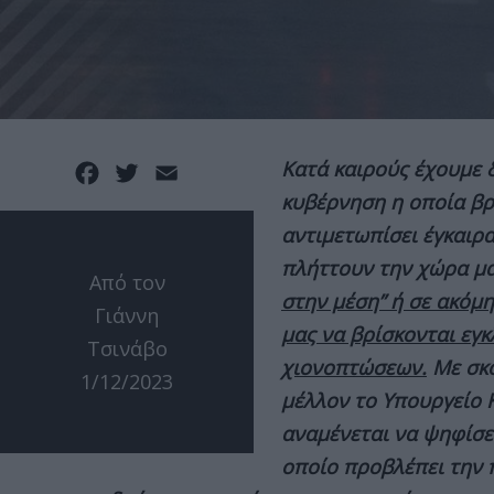
Κατά καιρούς έχουμε 
Facebook
Twitter
Email
κυβέρνηση η οποία βρ
αντιμετωπίσει έγκαιρ
πλήττουν την χώρα μ
Από τον
στην μέση” ή σε ακόμ
Γιάννη
μας να βρίσκονται εγκ
Τσινάβο
χιονοπτώσεων.
Με σκο
1/12/2023
μέλλον το Υπουργείο 
αναμένεται να ψηφίσει
οποίο προβλέπει την