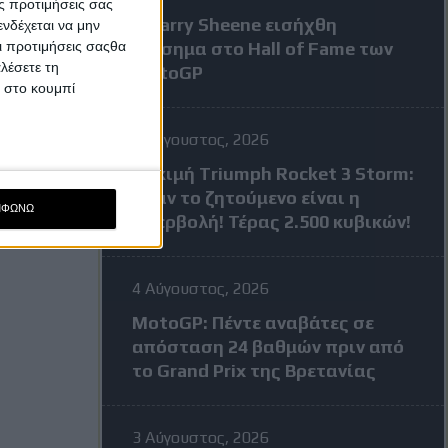
ς προτιμήσεις σας
Ο Barry Sheene εισήχθη
νδέχεται να μην
Οι προτιμήσεις σαςθα
επίσημα στο Hall of Fame των
λέσετε τη
MotoGP
κ στο κουμπί
4 Αύγουστος, 2026
Δοκιμή Triumph Rocket 3 Storm:
Όταν το ζητούμενο είναι η
ΜΦΩΝΩ
υπερβολή! Τέρας 2.500 κυβικών!
4 Αύγουστος, 2026
MotoGP: Πέντε αναβάτες σε
απόσταση 24 βαθμών πριν από
το Grand Prix της Βρετανίας
3 Αύγουστος, 2026