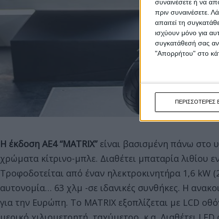
συναινέσετε ή να απ
πριν συναινέσετε.
Λά
απαιτεί τη συγκατάθ
ισχύουν μόνο για αυ
συγκατάθεσή σας ανά
"Απορρήτου" στο κάτ
ΠΕΡΙΣΣΟΤΕΡΕΣ 
H έκδοση AE4 “MATRIX”
είναι βασισμένη πάνω στο 
χρώματα κίτρινο-μπλε. Διαθέτει μπαταρία λιθίου ε
Τροφοδοτείται από έναν ηλεκτροκινητήρα 1,6 kW (2,
αυτονομία… 63 χλμ -σε ιδανικές συνθήκες. Η ανακο
για την Ευρώπη. Το MATRIX εξοπλίζεται με LCD οθόν
μερικό χιλιομετρητή, ταχύμετρο, κ.α. Διαθέτει LED 