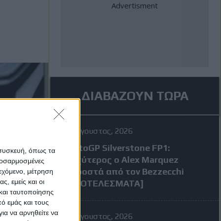
ΔΙΑΒΑΖΟΥΝ ΤΩΡΑ
7 Αύγουστος, 2026
MotoGP Silverstone FP1:
 συσκευή, όπως τα
Ταχύτερος ο Alex Marquez
προσαρμοσμένες
μπροστά από τον Bezzecchi
ιεχόμενο, μέτρηση
ς, εμείς και οι
[ΑΠΟΤΕΛΕΣΜΑΤΑ]
και ταυτοποίησης
ό εμάς και τους
ια να αρνηθείτε να
7 Αύγουστος, 2026