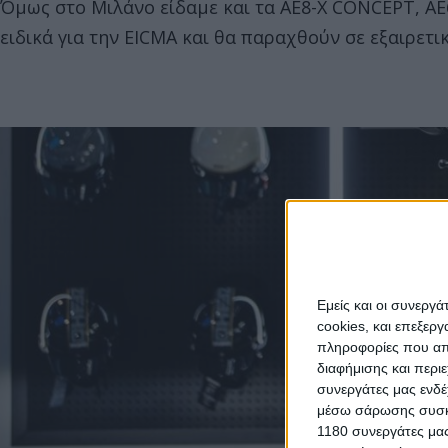
Όμως στο Μιλάνο είδαμε και τα AE8-X CONCEPT, A
ειδικά για την EICMA και θα παραχθούν σε εξαιρετι
Εμείς και οι συνεργ
cookies, και επεξε
πληροφορίες που απο
διαφήμισης και περι
συνεργάτες μας ενδέ
μέσω σάρωσης συσκευ
1180 συνεργάτες μας