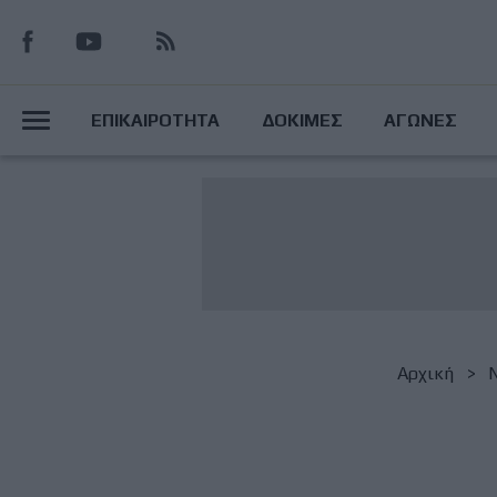
Παράκαμψη
προς
το
Main
κυρίως
ΕΠΙΚΑΙΡΟΤΗΤΑ
ΔΟΚΙΜΕΣ
ΑΓΩΝΕΣ
περιεχόμενο
Menu
Breadcrumb
Αρχική