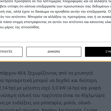
οκτήσετε πρόσβαση σε πιο λεπτομερείς πληροφορίες και να αλλάξετε τι
βετε υπόψη ότι κάποια επεξεργασία των προσωπικών σας δεδομένων ε
εσή σας, αλλά έχετε το δικαίωμα να αρνηθείτε αυτήν την επεξεργασία. 
τόν τον ιστότοπο. Μπορείτε να αλλάξετε τις προτιμήσεις σας ή να ανακα
 πάσα στιγμή επιστρέφοντας σε αυτόν τον ιστότοπο και κάνοντας κλι
ω μέρος της ιστοσελίδας.
ΕΠΙΛΟΓΕΣ
ΔΙΑΦΩΝΩ
ΣΥ
υπάρχον AE4, ξεχωρίζοντας από τα χτυπητά
νώ προαιρετικά μπορεί να δεχθεί και δεύτερη.
14 hp) με μέγιστη ισχύ 3,0 kW (4 hp) και μικρή
ινώσιμη τελική του ταχύτητα είναι τα 45χλμ/ώρα
η με ενδείξεις για μπαταρία, ρολόι, ολικό-
φωτιστικά σώματα, Keyless λειτουργία, Cruise