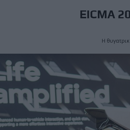
EICMA 20
Η θυγατρικ