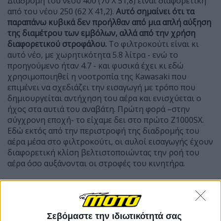
Διαδρομή του νέου 400 (70 Χ 51,8) είναι διαφορετική
από του νέου 250 (62 Χ 41,2).
Αυτό σημαίνει ότι τα
παραπάνω κυβικά δεν προήλθαν από μια απλή αύξηση
της διαμέτρου των εμβόλων, αλλά από την χρήση
διαφορετικού στροφάλου.
Το φιλτροκούτι είναι κι
αυτό νέο, με χωρητικότητα 5.8 λίτρα - ενώ το
προηγούμενο ήταν 4.7 - και φυσικά έχει κι εδώ
χρησιμοποιηθεί η νοοτροπία της Kawasaki που
επιμένει να σχεδιάζει την εισαγωγή με τρόπο που
δημιουργείται αντήχηση του αέρα και ενισχύεται ο
ήχος στα αυτιά του αναβάτη. Πρώτη φορά –στην
σύγχρονη εποχή- το είχαμε δει στο πρώτο Z1000SX.
Εδώ εκτός από την περιστροφή της διαδρομής του
αέρα μέσα στο φιλτροκούτι, οι αυλοί εισαγωγής έχουν
διαφορετική κλίση βελτιστοποιώντας την ροή του
αέρα όσο αυξάνονται οι στροφές του κινητήρα.
Σεβόμαστε την ιδιωτικότητά σας