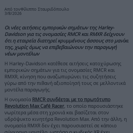
Από τον
Φίλιππο Σταυριδόπουλο
3/8/2026
Οι νέες αιτήσεις εμπορικών σημάτων της Harley-
Davidson για τις ονομασίες RMCR και RMXR δείχνουν
ότι η εταιρεία διατηρεί κρυμμένους άσσους στο μανίκι
της, χωρίς όμως να επιβεβαιώνουν την παραγωγή
νέων μοντέλων
Η Harley-Davidson κατέθεσε αιτήσεις κατοχύρωσης
εμπορικών σημάτων για τις ονομασίες RMCR και
RMXR, κίνηση που αναζωπυρώνει τις συζητήσεις
γύρω από την πιθανή αξιοποίησή τους σε μελλοντικά
μοντέλα παραγωγής.
Η ονομασία
RMCR συνδέεται με το πρωτότυπο
Revolution Max Café Racer
, το οποίο παρουσιάστηκε
νωρίτερα μέσα στη χρονιά και βασίζεται στον
υδρόψυκτο κινητήρα Revolution Max. Από την άλλη, η
ονομασία RMXR δεν έχει παρουσιαστεί σε κάποιο
σύγχρονο μοντέλο, ωστόσο ο κωδικός XR έχει