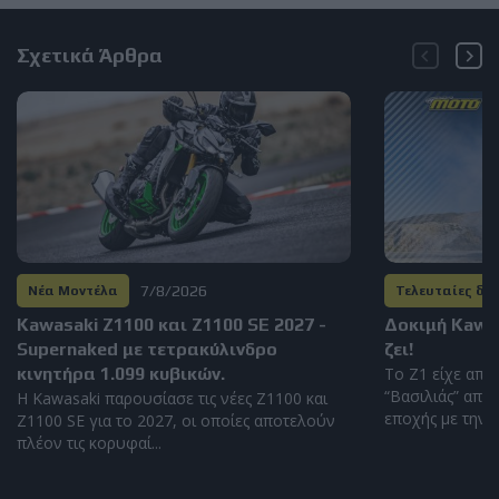
Σχετικά Άρθρα
7/8/2026
Νέα Μοντέλα
Τελευταίες δο
Kawasaki Z1100 και Z1100 SE 2027 -
Δοκιμή Kawas
Supernaked με τετρακύλινδρο
ζει!
κινητήρα 1.099 κυβικών.
To Z1 είχε απο
“Βασιλιάς” από 
Η Kawasaki παρουσίασε τις νέες Z1100 και
εποχής με την ι
Z1100 SE για το 2027, οι οποίες αποτελούν
πλέον τις κορυφαί...