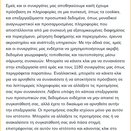
Εμείς και οι συνεργάτες μας αποθηκεύουμε και/ή έχουμε
πρόσβαση σε πληροφορίες σε μια συσκευή, όπως τα cookies,
και επεξεργαζόμαστε προσωπικά δεδομένα, όπως μοναδικοί
αναγνωριστικοί και προσαρμοσμένες πληροφορίες που
αποστέλλονται από μια συσκευή για εξατομικευμένες διαφημίσεις
και περιεχόμενο, μέτρηση διαφήμισης και περιεχομένου, έρευνα
ακροατηρίου και ανάπτυξη υπηρεσιών.
Με την άδειά σας, εμείς
και οι συνεργάτες μας ενδέχεται να χρησιμοποιήσουμε ακριβή
δεδομένα γεωγραφικής τοποθεσίας και ταυτοποίησης μέσω
σάρωσης συσκευών. Μπορείτε να κάνετε κλικ για να συναινέσετε
στην επεξεργασία από εμάς και τους 1180 συνεργάτες μας όπως
περιγράφεται παραπάνω. Εναλλακτικά, μπορείτε να κάνετε κλικ
για να αρνηθείτε να συναινέσετε ή να αποκτήσετε πρόσβαση σε
πιο λεπτομερείς πληροφορίες και να αλλάξετε τις προτιμήσεις
Τα σώματα ψεκασμού με αυλούς 32mm ενεργούν σε
σας πριν συναινέσετε.
Λάβετε υπόψη ότι κάποια επεξεργασία
νέα, εξελιγμένα μπεκ με διάμετρο οπών, μόλις 65μm
των προσωπικών σας δεδομένων ενδέχεται να μην απαιτεί τη
ώστε να επιτυγχάνεται καλύτερη αεριοποίηση του
συγκατάθεσή σας, αλλά έχετε το δικαίωμα να αρνηθείτε αυτήν
μίγματος. Όλος ο θάλαμος καύσης είναι σχεδιασμένος
την επεξεργασία. Οι προτιμήσεις σαςθα ισχύουν μόνο για αυτόν
από το μηδέν, ενώ οι βαλβίδες έχουν διάμετρο 27.5
τον ιστότοπο. Μπορείτε να αλλάξετε τις προτιμήσεις σας ή να
και 23.5 χιλιοστά για τις εισαγωγής και εξαγωγής
ανακαλέσετε τη συγκατάθεσή σας ανά πάσα στιγμή
αντίστοιχα. Οι βαλβίδες ελέγχονται από σφυρήλατους
επιστρέφοντας σε αυτόν τον ιστότοπο και κάνοντας κλικ στο