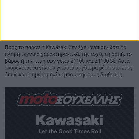
Προς το παρόν η Kawasaki δεν έχει ανακοινώσει τα
πλήρη τεχνικά χαρακτηριστικά, την ισχύ, τη ροπή, το
βάρος ή την τιμή των νέων Z1100 και Z1100 SE. Αυτά
αναμένεται να γίνουν γνωστά αργότερα μέσα στο έτος
όπως και η ημερομηνία εμπορικής τους διάθεσης.