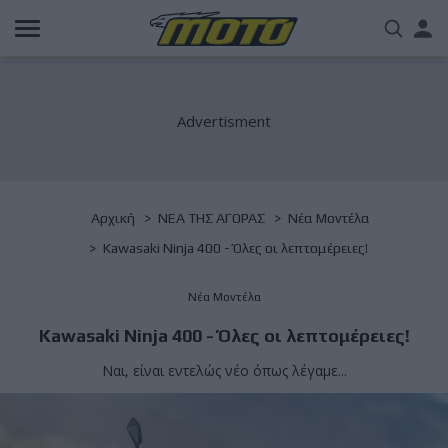
Παράκαμψη
Us
προς
το
acc
κυρίως
περιεχόμενο
me
Breadcrumb
Αρχική
NΕΑ ΤΗΣ ΑΓΟΡΑΣ
Νέα Μοντέλα
Kawasaki Ninja 400 - Όλες οι λεπτομέρειες!
Νέα Μοντέλα
Kawasaki Ninja 400 - Όλες οι λεπτομέρειες!
Ναι, είναι εντελώς νέο όπως λέγαμε...