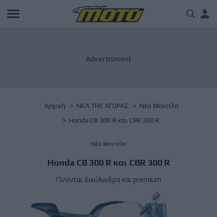
Παράκαμψη
Us
προς
το
acc
κυρίως
περιεχόμενο
me
Breadcrumb
Αρχική
NΕΑ ΤΗΣ ΑΓΟΡΑΣ
Νέα Μοντέλα
Honda CB 300 R και CBR 300 R
Νέα Μοντέλα
Honda CB 300 R και CBR 300 R
Γίνονται δικύλινδρα και premium