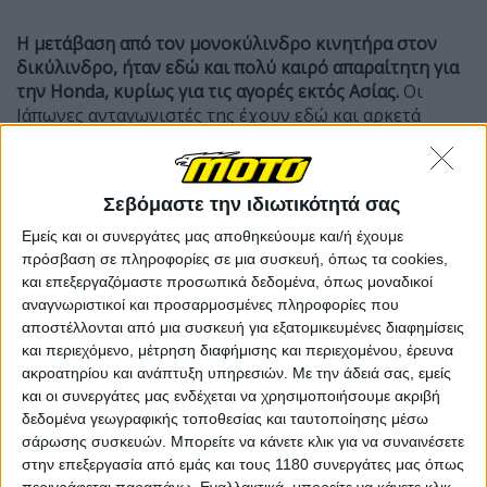
Η μετάβαση από τον μονοκύλινδρο κινητήρα στον
δικύλινδρο, ήταν εδώ και πολύ καιρό απαραίτητη για
την
Honda, κυρίως για τις αγορές εκτός Ασίας.
Οι
Ιάπωνες ανταγωνιστές της έχουν εδώ και αρκετά
χρόνια δικύλινδρους κινητήρες σε αυτή την
κατηγορία κυβισμού και
το γεγονός ότι οι μικρές
αυτές μοτοσυκλέτες αρχίζουν ξανά να αποκτούν
Σεβόμαστε την ιδιωτικότητά σας
εμπορικό ενδιαφέρον στις αγορές της δύσης και
κυρίως στις ΗΠΑ και την Ευρώπη
, έχει βάλει όλους
Εμείς και οι συνεργάτες μας αποθηκεύουμε και/ή έχουμε
τους μεγάλους κατασκευαστές στην διαδικασία μιας
πρόσβαση σε πληροφορίες σε μια συσκευή, όπως τα cookies,
πιο σοβαρής προσέγγισης.
και επεξεργαζόμαστε προσωπικά δεδομένα, όπως μοναδικοί
αναγνωριστικοί και προσαρμοσμένες πληροφορίες που
αποστέλλονται από μια συσκευή για εξατομικευμένες διαφημίσεις
και περιεχόμενο, μέτρηση διαφήμισης και περιεχομένου, έρευνα
ακροατηρίου και ανάπτυξη υπηρεσιών.
Με την άδειά σας, εμείς
και οι συνεργάτες μας ενδέχεται να χρησιμοποιήσουμε ακριβή
δεδομένα γεωγραφικής τοποθεσίας και ταυτοποίησης μέσω
σάρωσης συσκευών. Μπορείτε να κάνετε κλικ για να συναινέσετε
στην επεξεργασία από εμάς και τους 1180 συνεργάτες μας όπως
περιγράφεται παραπάνω. Εναλλακτικά, μπορείτε να κάνετε κλικ