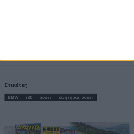
Ετικέτες
BMW
r20
boxer
κινητήρας boxer