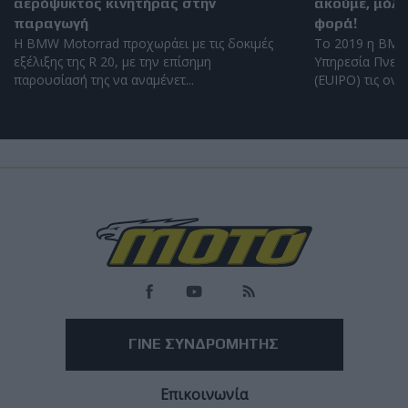
αερόψυκτος κινητήρας στην
ακούμε, μόλι
παραγωγή
φορά!
Η BMW Motorrad προχωράει με τις δοκιμές
Το 2019 η BMW
εξέλιξης της R 20, με την επίσημη
Υπηρεσία Πνευμ
παρουσίασή της να αναμένετ...
(EUIPO) τις ονομ
Load
More
ΓΙΝΕ ΣΥΝΔΡΟΜΗΤΗΣ
Επικοινωνία