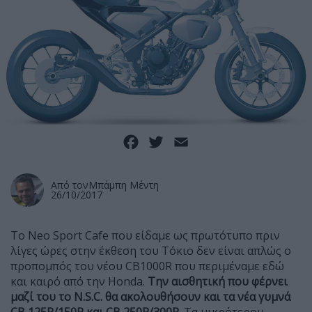
Facebook
Twitter
Email
Από τον
Μπάμπη Μέντη
26/10/2017
Το Neo Sport Cafe που είδαμε ως πρωτότυπο πριν
λίγες ώρες στην έκθεση του Τόκιο δεν είναι απλώς ο
προπομπός του νέου CB1000R που περιμέναμε εδώ
και καιρό από την Honda.
Την αισθητική που φέρνει
μαζί του το
N.
S.
C. θα ακολουθήσουν και τα νέα γυμνά
CB 125
R/150
R και
CB 250
R/300
R.
Τα μικρότερου