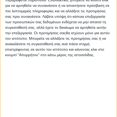
για να αρνηθείτε να συναινέσετε ή να αποκτήσετε πρόσβαση σε
πιο λεπτομερείς πληροφορίες και να αλλάξετε τις προτιμήσεις
σας πριν συναινέσετε.
Λάβετε υπόψη ότι κάποια επεξεργασία
των προσωπικών σας δεδομένων ενδέχεται να μην απαιτεί τη
συγκατάθεσή σας, αλλά έχετε το δικαίωμα να αρνηθείτε αυτήν
την επεξεργασία. Οι προτιμήσεις σαςθα ισχύουν μόνο για αυτόν
τον ιστότοπο. Μπορείτε να αλλάξετε τις προτιμήσεις σας ή να
ανακαλέσετε τη συγκατάθεσή σας ανά πάσα στιγμή
επιστρέφοντας σε αυτόν τον ιστότοπο και κάνοντας κλικ στο
κουμπί "Απορρήτου" στο κάτω μέρος της ιστοσελίδας.
Με την BMW να έχει δύο μοντέλα του G 310 (R και GS),
την ΚΤΜ να έχει βγάλει ολοκαίνουριο Duke 390 και να
ετοιμάζει και αυτή ένα
390 Adventure
, την Yamaha να
αναβαθμίζει τα R3 και MT-03 που έχουν 321
δικύλινδρα κυβικά και
την Kawasaki να ανεβάζει τον
πήχη της κατηγορίας στα 400 κυβικά
,
καταλαβαίνουμε
ότι τα μονοκύλινδρα
Honda των 286 κυβικών δεν