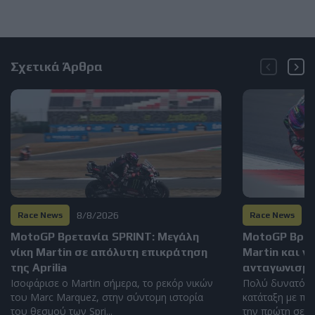
Σχετικά Άρθρα
8/8/2026
8
Race News
Race News
MotoGP Βρετανία SPRINT: Μεγάλη
MotoGP Βρετα
νίκη Martin σε απόλυτη επικράτηση
Martin και ν
της Aprilia
ανταγωνισμό
Ισοφάρισε ο Martin σήμερα, το ρεκόρ νικών
Πολύ δυνατός 
του Marc Marquez, στην σύντομη ιστορία
κατάταξη με πέ
του θεσμού των Spri...
την πρώτη σειρά