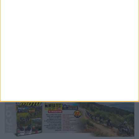
Ετικέτες
Aprilia Trackhouse MotoGP
MotoGP 2025
MotoGP 2026