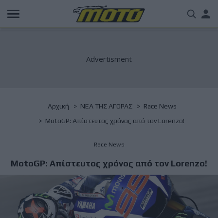
Παράκαμψη
Us
προς
το
acc
κυρίως
περιεχόμενο
me
Breadcrumb
Αρχική
NΕΑ ΤΗΣ ΑΓΟΡΑΣ
Race News
MotoGP: Απίστευτος χρόνος από τον Lorenzo!
Race News
MotoGP: Απίστευτος χρόνος από τον Lorenzo!