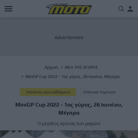
Παράκαμψη
Us
προς
το
acc
κυρίως
περιεχόμενο
me
Breadcrumb
Αρχική
NΕΑ ΤΗΣ ΑΓΟΡΑΣ
MiniGP Cup 2022 - 1ος γύρος, 26 Iουνίου, Μέγαρα
Υπόλοιπα πρωταθλήματα
Ελληνική Ταχύτητα
MiniGP Cup 2022 - 1ος γύρος, 26 Iουνίου,
Μέγαρα
Ο μεγάλος αγώνας των μικρών!