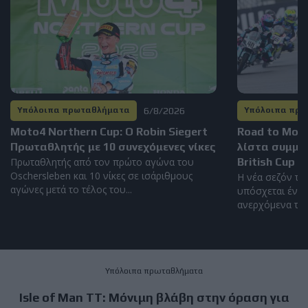
6/8/2026
Υπόλοιπα πρωταθλήματα
Υπόλοιπα πρ
Moto4 Northern Cup: Ο Robin Siegert
Road to Mot
Πρωταθλητής με 10 συνεχόμενες νίκες
λίστα συμμε
Πρωταθλητής από τον πρώτο αγώνα του
British Cup 2
Oschersleben και 10 νίκες σε ισάριθμους
Η νέα σεζόν το
αγώνες μετά το τέλος του...
υπόσχεται έντο
ανερχόμενα ταλέ
Υπόλοιπα πρωταθλήματα
Isle of Man TT: Μόνιμη βλάβη στην όραση για