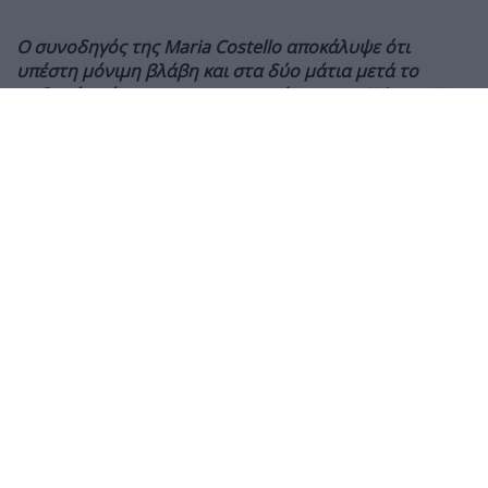
Ο συνοδηγός της Maria Costello αποκάλυψε ότι
υπέστη μόνιμη βλάβη και στα δύο μάτια μετά το
σοβαρό ατύχημα στις κατατακτήριες του Sidecar TT,
ενώ συνεχίζει την αποκατάστασή του από
πολλαπλούς τραυματισμούς.
Ο Shaun Parker, συνοδηγός της Maria Costello στο
Sidecar TT, αποκάλυψε ότι έχει υποστεί μόνιμη βλάβη
στην όρασή του
μετά το σοβαρό ατύχημα που είχαν
κατά τη διάρκεια των πρώτων κατατακτήριων
δοκιμών του Isle of Man TT 2026, στις 26 Μαΐου.
Το πλήρωμα τραυματίστηκε σοβαρά όταν έχασε τον
έλεγχο του sidecar στη διάρκεια του πρώτου
προκριματικού. Περισσότερες από οκτώ εβδομάδες
μετά το ατύχημα, ο Parker αναρρώνει από
τραυματισμούς στο γόνατο, τη γνάθο και εσωτερικά
όργανα, όμως η μεγαλύτερη συνέπεια αφορά τελικά
την όρασή του.