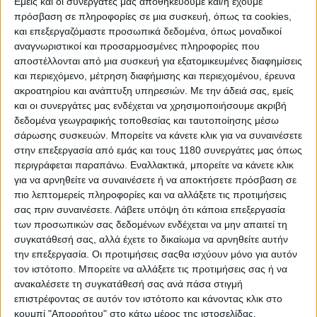
Εμείς και οι συνεργάτες μας αποθηκεύουμε και/ή έχουμε
αδελφός καταξιωμένου αθλητή του MiniGP Cup) και ο
πρόσβαση σε πληροφορίες σε μια συσκευή, όπως τα cookies,
τόσο νεαρός (λιγότερο των 8 ετών) όσο ανερχόμενος
και επεξεργαζόμαστε προσωπικά δεδομένα, όπως μοναδικοί
Γιώργος Γιάνναρος (βελτίωσε τον χρόνο του κατά 27΄΄
αναγνωριστικοί και προσαρμοσμένες πληροφορίες που
σε 1 ημέρα !) οι οποίοι πάλεψαν για την «3η θέση
αποστέλλονται από μια συσκευή για εξατομικευμένες διαφημίσεις
γενικής», την 2η στην κατηγορία KidGP, με αποτέλεσμα
και περιεχόμενο, μέτρηση διαφήμισης και περιεχομένου, έρευνα
οι 4 συνολικά «παιδοαθλητές» να τερματίσουν μέσα σε
ακροατηρίου και ανάπτυξη υπηρεσιών.
Με την άδειά σας, εμείς
1,5΄΄ μόλις !!!!!
και οι συνεργάτες μας ενδέχεται να χρησιμοποιήσουμε ακριβή
δεδομένα γεωγραφικής τοποθεσίας και ταυτοποίησης μέσω
σάρωσης συσκευών. Μπορείτε να κάνετε κλικ για να συναινέσετε
στην επεξεργασία από εμάς και τους 1180 συνεργάτες μας όπως
περιγράφεται παραπάνω. Εναλλακτικά, μπορείτε να κάνετε κλικ
για να αρνηθείτε να συναινέσετε ή να αποκτήσετε πρόσβαση σε
πιο λεπτομερείς πληροφορίες και να αλλάξετε τις προτιμήσεις
σας πριν συναινέσετε.
Λάβετε υπόψη ότι κάποια επεξεργασία
των προσωπικών σας δεδομένων ενδέχεται να μην απαιτεί τη
συγκατάθεσή σας, αλλά έχετε το δικαίωμα να αρνηθείτε αυτήν
την επεξεργασία. Οι προτιμήσεις σαςθα ισχύουν μόνο για αυτόν
τον ιστότοπο. Μπορείτε να αλλάξετε τις προτιμήσεις σας ή να
ανακαλέσετε τη συγκατάθεσή σας ανά πάσα στιγμή
επιστρέφοντας σε αυτόν τον ιστότοπο και κάνοντας κλικ στο
κουμπί "Απορρήτου" στο κάτω μέρος της ιστοσελίδας.