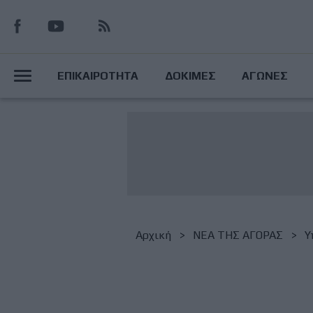
Παράκαμψη
προς
το
Main
κυρίως
ΕΠΙΚΑΙΡΟΤΗΤΑ
ΔΟΚΙΜΕΣ
ΑΓΩΝΕΣ
περιεχόμενο
Menu
Breadcrumb
Αρχική
NΕΑ ΤΗΣ ΑΓΟΡΑΣ
Υ