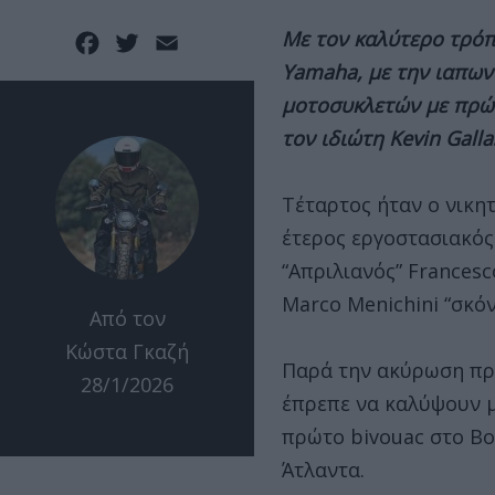
Με τον καλύτερο τρόπο
Facebook
Twitter
Email
Yamaha, με την ιαπωνι
μοτοσυκλετών με πρώτο
τον ιδιώτη Kevin Galla
Τέταρτος ήταν ο νικητή
έτερος εργοστασιακός
“Απριλιανός” Francesc
Marco Menichini “σκό
Από τον
Κώστα Γκαζή
Παρά την ακύρωση προ
28/1/2026
έπρεπε να καλύψουν μ
πρώτο bivouac στο Bo
Άτλαντα.