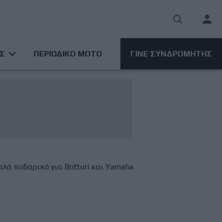
User
acco
ΑΣ
ΠΕΡΙΟΔΙΚΟ ΜΟΤΟ
ΓΙΝΕ ΣΥΝΔΡΟΜΗΤΗΣ
men
Καλό ποδαρικό για Botturi και Yamaha