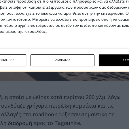
οκτήσετε πρόσβαση σε πιο λεπτομερείς πληροφορίες και να αλλάξετε τι
βετε υπόψη ότι κάποια επεξεργασία των προσωπικών σας δεδομένων ε
εσή σας, αλλά έχετε το δικαίωμα να αρνηθείτε αυτήν την επεξεργασία. 
τόν τον ιστότοπο. Μπορείτε να αλλάξετε τις προτιμήσεις σας ή να ανακα
 πάσα στιγμή επιστρέφοντας σε αυτόν τον ιστότοπο και κάνοντας κλι
ω μέρος της ιστοσελίδας.
ΕΠΙΛΟΓΕΣ
ΔΙΑΦΩΝΩ
ΣΥ
κή, η οποία μειώθηκε κατά περίπου 200 χλμ. λόγω
ν συνδύαζε γρήγορα πετρώδη κομμάτια και τις
ς αλλαγές στο roadbook αύξησαν σημαντικά τη
λή διαδρομή προς το Tagounite.