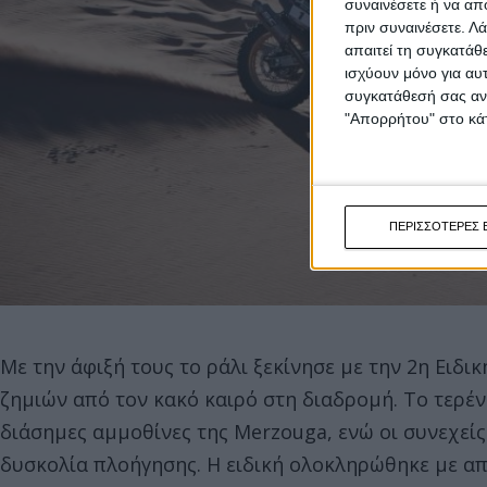
συναινέσετε ή να απ
πριν συναινέσετε.
Λά
απαιτεί τη συγκατάθ
ισχύουν μόνο για αυ
συγκατάθεσή σας ανά
"Απορρήτου" στο κάτ
ΠΕΡΙΣΣΟΤΕΡΕΣ 
Με την άφιξή τους το ράλι ξεκίνησε με την 2η Ειδι
ζημιών από τον κακό καιρό στη διαδρομή. Το τερέ
διάσημες αμμοθίνες της Merzouga, ενώ οι συνεχεί
δυσκολία πλοήγησης. Η ειδική ολοκληρώθηκε με απ