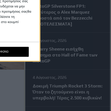
ς προτιμήσεις σας
MotoGP Silverstone FP1:
νδέχεται να μην
Οι προτιμήσεις σαςθα
Ταχύτερος ο Alex Marquez
λέσετε τη
μπροστά από τον Bezzecchi
κ στο κουμπί
[ΑΠΟΤΕΛΕΣΜΑΤΑ]
7 Αύγουστος, 2026
Ο Barry Sheene εισήχθη
ΜΦΩΝΩ
επίσημα στο Hall of Fame των
MotoGP
4 Αύγουστος, 2026
Δοκιμή Triumph Rocket 3 Storm:
Όταν το ζητούμενο είναι η
υπερβολή! Τέρας 2.500 κυβικών!