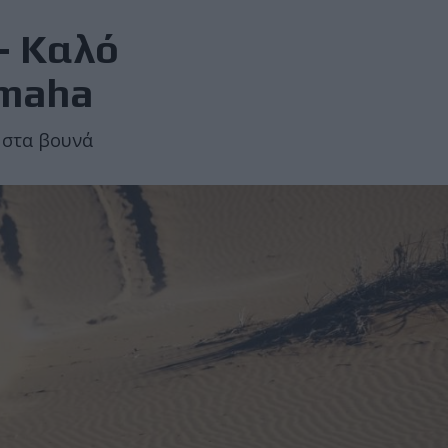
 - Καλό
amaha
 στα βουνά