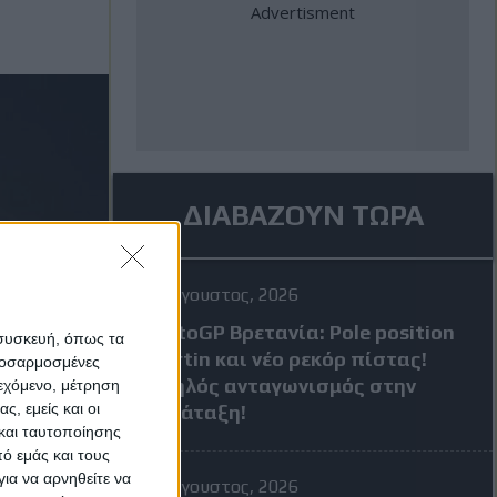
ΔΙΑΒΑΖΟΥΝ ΤΩΡΑ
8 Αύγουστος, 2026
MotoGP Βρετανία: Pole position
 συσκευή, όπως τα
Martin και νέο ρεκόρ πίστας!
προσαρμοσμένες
Υψηλός ανταγωνισμός στην
ιεχόμενο, μέτρηση
ς, εμείς και οι
κατάταξη!
και ταυτοποίησης
ό εμάς και τους
ια να αρνηθείτε να
7 Αύγουστος, 2026