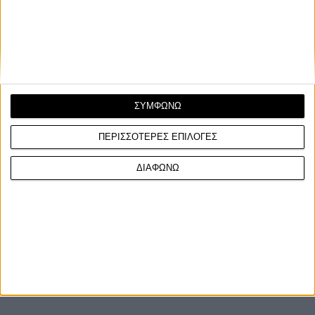
εγκαταστάσεις της Helexpo ΔΕΘ στη Θεσσαλονίκη και ...
ΣΥΜΦΩΝΩ
ΠΕΡΙΣΣΟΤΕΡΕΣ ΕΠΙΛΟΓΕΣ
ΔΙΑΦΩΝΩ
ΓΙΝΕ ΣΥΝΔΡΟΜΗΤΗΣ
Επικοινωνία
ΜΟΤΟ Team
Πολιτική Απορρήτου