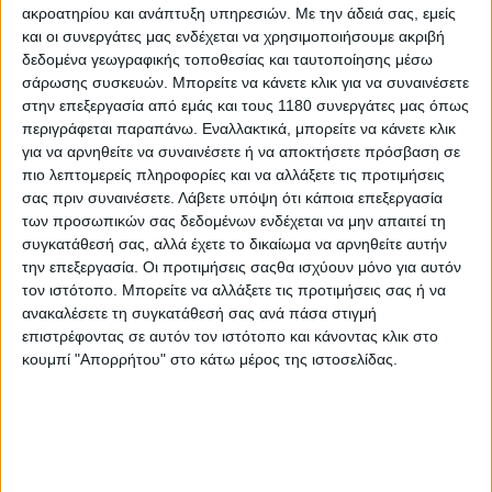
ακροατηρίου και ανάπτυξη υπηρεσιών.
Με την άδειά σας, εμείς
και οι συνεργάτες μας ενδέχεται να χρησιμοποιήσουμε ακριβή
Επικαιρότητα
30/4/2025
δεδομένα γεωγραφικής τοποθεσίας και ταυτοποίησης μέσω
σάρωσης συσκευών. Μπορείτε να κάνετε κλικ για να συναινέσετε
MOTO SHOW 2025: Ρεκόρ επισκεψιμότητας στην
στην επεξεργασία από εμάς και τους 1180 συνεργάτες μας όπως
Έκθεση Θεσσαλονίκης
περιγράφεται παραπάνω. Εναλλακτικά, μπορείτε να κάνετε κλικ
Με ανέλπιστη επιτυχία από πλευράς προσέλευσης κόσμου
για να αρνηθείτε να συναινέσετε ή να αποκτήσετε πρόσβαση σε
ολοκληρώθηκε το MOTO SHOW 2025 στη Θεσσαλονίκη.
πιο λεπτομερείς πληροφορίες και να αλλάξετε τις προτιμήσεις
Καταλαμβάνοντας το 13ο περίπτερο της ΔΕΘ με 6.000
σας πριν συναινέσετε.
Λάβετε υπόψη ότι κάποια επεξεργασία
τετραγωνικά, ήταν η μεγαλύτερη Έκθεση Μοτοσυκλέτα...
των προσωπικών σας δεδομένων ενδέχεται να μην απαιτεί τη
συγκατάθεσή σας, αλλά έχετε το δικαίωμα να αρνηθείτε αυτήν
Επικαιρότητα
την επεξεργασία. Οι προτιμήσεις σαςθα ισχύουν μόνο για αυτόν
τον ιστότοπο. Μπορείτε να αλλάξετε τις προτιμήσεις σας ή να
Έκθεση Μοτοσυκλέτας 2025: Όλα έτοιμα για το
ανακαλέσετε τη συγκατάθεσή σας ανά πάσα στιγμή
MOTO SHOW 25-27 στη ΔΕΘ!
επιστρέφοντας σε αυτόν τον ιστότοπο και κάνοντας κλικ στο
Γεμάτο και με ελάχιστες απουσίες θα είναι το περίπτερο 13
κουμπί "Απορρήτου" στο κάτω μέρος της ιστοσελίδας.
της ΔΕΘ στη Θεσσαλονίκη που θα συγκεντρώσε...
Επικαιρότητα
Η Mototrend στο Moto Show 2025 στη Θεσσαλονίκη
Η γιορτή της μοτοσυκλέτας για φέτος θα γίνει στις