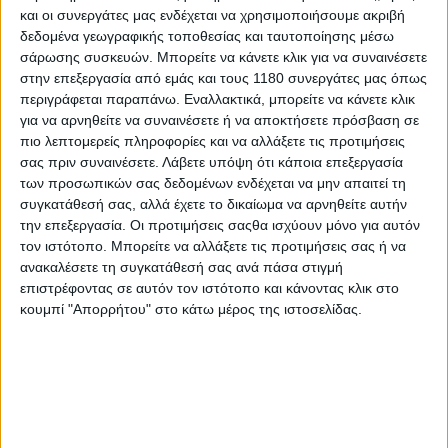
και οι συνεργάτες μας ενδέχεται να χρησιμοποιήσουμε ακριβή
δεδομένα γεωγραφικής τοποθεσίας και ταυτοποίησης μέσω
Race News
24/2/2026
σάρωσης συσκευών. Μπορείτε να κάνετε κλικ για να συναινέσετε
στην επεξεργασία από εμάς και τους 1180 συνεργάτες μας όπως
Το MotoGP ψάχνει επιστροφή στην Ινδία μέσω
περιγράφεται παραπάνω. Εναλλακτικά, μπορείτε να κάνετε κλικ
εταιρείας του Karel Abraham
για να αρνηθείτε να συναινέσετε ή να αποκτήσετε πρόσβαση σε
Πολύ πριν μάθουμε καν το όνομα Liberty Media, η Dorna
πιο λεπτομερείς πληροφορίες και να αλλάξετε τις προτιμήσεις
Sports είχε υπογράψει μνημόνιο συνεργασίας με την ινδική
σας πριν συναινέσετε.
Λάβετε υπόψη ότι κάποια επεξεργασία
εταιρεία Fairstreet Sports για τη διοργάνωση αγώνα MotoGP
των προσωπικών σας δεδομένων ενδέχεται να μην απαιτεί τη
στην Ινδία. Η αρχική συμφωνία κ...
συγκατάθεσή σας, αλλά έχετε το δικαίωμα να αρνηθείτε αυτήν
την επεξεργασία. Οι προτιμήσεις σαςθα ισχύουν μόνο για αυτόν
Επικαιρότητα
τον ιστότοπο. Μπορείτε να αλλάξετε τις προτιμήσεις σας ή να
ανακαλέσετε τη συγκατάθεσή σας ανά πάσα στιγμή
Karel Abraham - Από την υψηλότερη κατηγορία στην
επιστρέφοντας σε αυτόν τον ιστότοπο και κάνοντας κλικ στο
υψηλότερη κορυφή
κουμπί "Απορρήτου" στο κάτω μέρος της ιστοσελίδας.
Μετά από 14 σεζόν στο paddock του MotoGP, ο Karel
Abraham επέλεξε μια νέα πρόκληση πρόσφατα, την οπο...