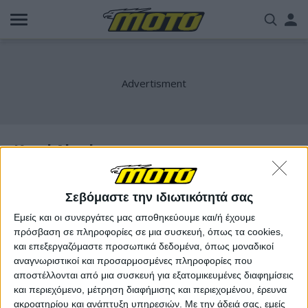
Παράκαμψη
Us
προς
το
acc
κυρίως
περιεχόμενο
me
Karel Abraham
Σεβόμαστε την ιδιωτικότητά σας
Εμείς και οι συνεργάτες μας αποθηκεύουμε και/ή έχουμε
πρόσβαση σε πληροφορίες σε μια συσκευή, όπως τα cookies,
και επεξεργαζόμαστε προσωπικά δεδομένα, όπως μοναδικοί
αναγνωριστικοί και προσαρμοσμένες πληροφορίες που
αποστέλλονται από μια συσκευή για εξατομικευμένες διαφημίσεις
και περιεχόμενο, μέτρηση διαφήμισης και περιεχομένου, έρευνα
ακροατηρίου και ανάπτυξη υπηρεσιών.
Με την άδειά σας, εμείς