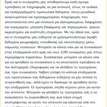
Εμείς και οι συνεργάτες μας αποθηκεύουμε και/ή έχουμε
πρόσβαση σε πληροφορίες σε μια συσκευή, όπως τα cookies,
και επεξεργαζόμαστε προσωπικά δεδομένα, όπως μοναδικοί
Νέα Μοντέλα
3/2/2026
αναγνωριστικοί και προσαρμοσμένες πληροφορίες που
Ducati DesertX 2026 - Ανακοίνωση τιμής στην
αποστέλλονται από μια συσκευή για εξατομικευμένες διαφημίσεις
Ελλάδα πριν την παρουσίαση!
και περιεχόμενο, μέτρηση διαφήμισης και περιεχομένου, έρευνα
ακροατηρίου και ανάπτυξη υπηρεσιών.
Με την άδειά σας, εμείς
Όταν η Ducati είχε παρουσιάσει για πρώτη φορά τον νέο V2
IVT κινητήρα των 54,4 κιλών, 110 hp και 9,38 kgm, σας είχαμε
και οι συνεργάτες μας ενδέχεται να χρησιμοποιήσουμε ακριβή
πει πως το συγκεκριμένο μοτέρ θα έβρισκε τον δρόμο του σε
δεδομένα γεωγραφικής τοποθεσίας και ταυτοποίησης μέσω
όλη τη μεσαία γκάμα των ...
σάρωσης συσκευών. Μπορείτε να κάνετε κλικ για να συναινέσετε
στην επεξεργασία από εμάς και τους 1180 συνεργάτες μας όπως
περιγράφεται παραπάνω. Εναλλακτικά, μπορείτε να κάνετε κλικ
Επικαιρότητα
για να αρνηθείτε να συναινέσετε ή να αποκτήσετε πρόσβαση σε
Ducati: Ανακοινώθηκε ο νέος τιμοκατάλογος στην
πιο λεπτομερείς πληροφορίες και να αλλάξετε τις προτιμήσεις
Ελλάδα για το 2026
σας πριν συναινέσετε.
Λάβετε υπόψη ότι κάποια επεξεργασία
Η Ducati δημοσίευσε έναν πλήρη τιμοκατάλογο με την
των προσωπικών σας δεδομένων ενδέχεται να μην απαιτεί τη
εδεικτική λιανική τιμή στην Ελλάδα για τα μοντέλα...
συγκατάθεσή σας, αλλά έχετε το δικαίωμα να αρνηθείτε αυτήν
την επεξεργασία. Οι προτιμήσεις σαςθα ισχύουν μόνο για αυτόν
Επικαιρότητα
τον ιστότοπο. Μπορείτε να αλλάξετε τις προτιμήσεις σας ή να
ανακαλέσετε τη συγκατάθεσή σας ανά πάσα στιγμή
Αλλαγή Ηγεσίας στην Kosmocar A.E. – Ο Αριστείδης
επιστρέφοντας σε αυτόν τον ιστότοπο και κάνοντας κλικ στο
Αραβανής νέος διευθύνων σύμβουλος