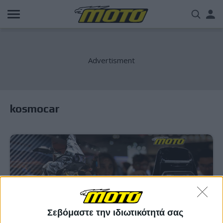
Παράκαμψη
Us
προς
το
acc
κυρίως
περιεχόμενο
me
kosmocar
Σεβόμαστε την ιδιωτικότητά σας