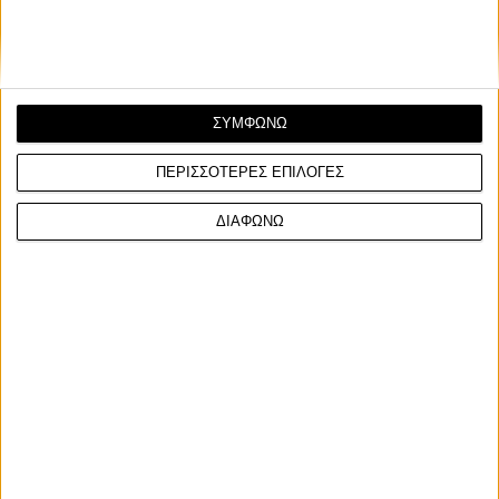
ΣΥΜΦΩΝΩ
ΠΕΡΙΣΣΟΤΕΡΕΣ ΕΠΙΛΟΓΕΣ
ΔΙΑΦΩΝΩ
Νέα Μοντέλα
1/2/2023
Το microcar Microlino στην Ελλάδα - Στο δίκτυο
καταστημάτων της Kosmoride
Το ηλεκτρικό microcar Microlino έρχεται στην Ελλάδα
αποκλειστικά από την Kosmoride και το δίκτυο κα...