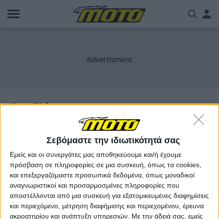
Παράκαμψη
Us
προς
το
acc
κυρίως
περιεχόμενο
me
One Ride
Σεβόμαστε την ιδιωτικότητά σας
Εμείς και οι συνεργάτες μας αποθηκεύουμε και/ή έχουμε
πρόσβαση σε πληροφορίες σε μια συσκευή, όπως τα cookies,
και επεξεργαζόμαστε προσωπικά δεδομένα, όπως μοναδικοί
αναγνωριστικοί και προσαρμοσμένες πληροφορίες που
αποστέλλονται από μια συσκευή για εξατομικευμένες διαφημίσεις
και περιεχόμενο, μέτρηση διαφήμισης και περιεχομένου, έρευνα
ακροατηρίου και ανάπτυξη υπηρεσιών.
Με την άδειά σας, εμείς