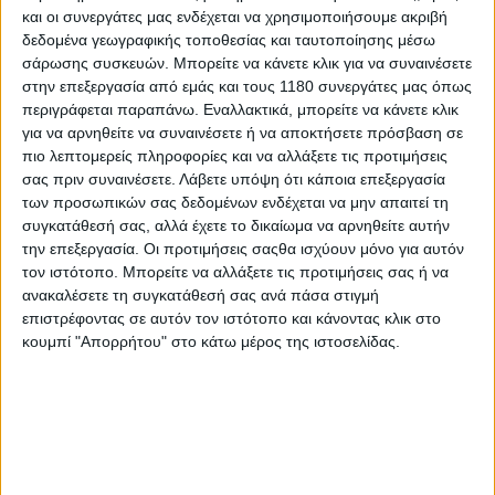
και οι συνεργάτες μας ενδέχεται να χρησιμοποιήσουμε ακριβή
δεδομένα γεωγραφικής τοποθεσίας και ταυτοποίησης μέσω
Επικαιρότητα
11/9/2025
σάρωσης συσκευών. Μπορείτε να κάνετε κλικ για να συναινέσετε
στην επεξεργασία από εμάς και τους 1180 συνεργάτες μας όπως
Royal Enfield One Ride 2025 - Και στην Ελλάδα στις
περιγράφεται παραπάνω. Εναλλακτικά, μπορείτε να κάνετε κλικ
21 Σεπτεμβρίου το παγκόσμιο event της RE
για να αρνηθείτε να συναινέσετε ή να αποκτήσετε πρόσβαση σε
Το One Ride, η παγκόσμια βόλτα της Royal Enfield θα
πιο λεπτομερείς πληροφορίες και να αλλάξετε τις προτιμήσεις
πραγματοποιηθεί και φέτος, στις 21 Σεπτεμβρίου, με την
σας πριν συναινέσετε.
Λάβετε υπόψη ότι κάποια επεξεργασία
Ελλάδα να είναι ανάμεσα στις 60 χώρες που θα συμμετέχουν
των προσωπικών σας δεδομένων ενδέχεται να μην απαιτεί τη
στο event. Η Royal Enfield Hellas...
συγκατάθεσή σας, αλλά έχετε το δικαίωμα να αρνηθείτε αυτήν
την επεξεργασία. Οι προτιμήσεις σαςθα ισχύουν μόνο για αυτόν
Επικαιρότητα
τον ιστότοπο. Μπορείτε να αλλάξετε τις προτιμήσεις σας ή να
ανακαλέσετε τη συγκατάθεσή σας ανά πάσα στιγμή
Royal Enfield One Ride 2024 - Το παγκόσμιο event
επιστρέφοντας σε αυτόν τον ιστότοπο και κάνοντας κλικ στο
της RE που έγινε και στην Ελλάδα [Φωτογραφίες]
κουμπί "Απορρήτου" στο κάτω μέρος της ιστοσελίδας.
Με επιτυχία πραγματοποιήθηκε το Royal Enfield One Ride, η
παγκόσμια βόλτα των ιδιοκτητών μοτοσυκλετώ...