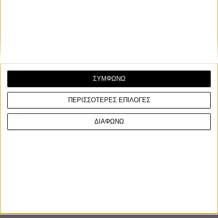
Τα τελευταία δοκιμαστικά, πριν την έναρξη της αγωνιστικής
σεζόν στις 23-25/2 στην ίδια πίστα του Phi...
ΣΥΜΦΩΝΩ
ΠΕΡΙΣΣΟΤΕΡΕΣ ΕΠΙΛΟΓΕΣ
ΔΙΑΦΩΝΩ
ΓΙΝΕ ΣΥΝΔΡΟΜΗΤΗΣ
Επικοινωνία
ΜΟΤΟ Team
Πολιτική Απορρήτου