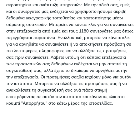
ακροατηρίου και ανάπτυξη υπηρεσιών.
Με την άδειά σας, εμείς
και οι συνεργάτες μας ενδέχεται να χρησιμοποιήσουμε ακριβή
World Superbike
17/2/2025
δεδομένα γεωγραφικής τοποθεσίας και ταυτοποίησης μέσω
σάρωσης συσκευών. Μπορείτε να κάνετε κλικ για να συναινέσετε
WSBK Phillip Island Test, 1η μέρα - Bulega και Ducati
στην επεξεργασία από εμάς και τους 1180 συνεργάτες μας όπως
στην κορυφή
περιγράφεται παραπάνω. Εναλλακτικά, μπορείτε να κάνετε κλικ
Επεισοδιακή ήταν η πρώτη ημέρα ελεύθερων δοκιμών στο
για να αρνηθείτε να συναινέσετε ή να αποκτήσετε πρόσβαση σε
Phillip Island, στο τελευταίο επίσημο τεστ της χρονιάς πριν
πιο λεπτομερείς πληροφορίες και να αλλάξετε τις προτιμήσεις
από την έναρξη του παγκόσμιου πρωταθλήματος το
σας πριν συναινέσετε.
Λάβετε υπόψη ότι κάποια επεξεργασία
ερχόμενο Σαββατοκύριακο.&nbsp; Ομάδες...
των προσωπικών σας δεδομένων ενδέχεται να μην απαιτεί τη
συγκατάθεσή σας, αλλά έχετε το δικαίωμα να αρνηθείτε αυτήν
World Superbike
την επεξεργασία. Οι προτιμήσεις σαςθα ισχύουν μόνο για αυτόν
τον ιστότοπο. Μπορείτε να αλλάξετε τις προτιμήσεις σας ή να
Motul WSBK – Με υποχρεωτικό pitstop αλλαγής
ανακαλέσετε τη συγκατάθεσή σας ανά πάσα στιγμή
ελαστικών ο αγώνας του Philip Island
επιστρέφοντας σε αυτόν τον ιστότοπο και κάνοντας κλικ στο
Στο τεστ που έλαβε χώρα στην πίστα του Philip Island πριν
κουμπί "Απορρήτου" στο κάτω μέρος της ιστοσελίδας.
από μερικές ημέρες προέκυψε ένα σημαντικό ...
ΑΓΩΝΕΣ
Motul WSBK: Philip Island - Ο Toprak στην πρώτη
θέση με νέο ρεκόρ γύρου!