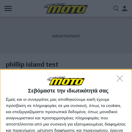
Παράκαμψη
Us
προς
το
acc
κυρίως
περιεχόμενο
me
phillip island test
Σεβόμαστε την ιδιωτικότητά σας
Εμείς και οι συνεργάτες μας αποθηκεύουμε και/ή έχουμε
πρόσβαση σε πληροφορίες σε μια συσκευή, όπως τα cookies,
και επεξεργαζόμαστε προσωπικά δεδομένα, όπως μοναδικοί
αναγνωριστικοί και προσαρμοσμένες πληροφορίες που
αποστέλλονται από μια συσκευή για εξατομικευμένες διαφημίσεις
και περιεχόμενο, μέτρηση διαφήμισης και περιεχομένου, έρευνα