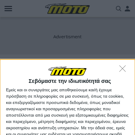
Παράκαμψη
Us
προς
το
acc
κυρίως
περιεχόμενο
me
super villain
Σεβόμαστε την ιδιωτικότητά σας
Εμείς και οι συνεργάτες μας αποθηκεύουμε και/ή έχουμε
πρόσβαση σε πληροφορίες σε μια συσκευή, όπως τα cookies,
και επεξεργαζόμαστε προσωπικά δεδομένα, όπως μοναδικοί
αναγνωριστικοί και προσαρμοσμένες πληροφορίες που
αποστέλλονται από μια συσκευή για εξατομικευμένες διαφημίσεις
και περιεχόμενο, μέτρηση διαφήμισης και περιεχομένου, έρευνα
ακροατηρίου και ανάπτυξη υπηρεσιών.
Με την άδειά σας, εμείς
και οι συνεργάτες μας ενδέχεται να χρησιμοποιήσουμε ακριβή