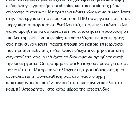
δεδομένα γεωγραφικής τοποθεσίας και ταυτοποίησης μέσω
σάρωσης συσκευών. Μπορείτε να κάνετε κλικ για να συναινέσετε
Νέα Μοντέλα
17/11/2023
στην επεξεργασία από εμάς και τους 1180 συνεργάτες μας όπως
περιγράφεται παραπάνω. Εναλλακτικά, μπορείτε να κάνετε κλικ
EICMA 2023: Segway Super Villain - Ακραίο
για να αρνηθείτε να συναινέσετε ή να αποκτήσετε πρόσβαση σε
τετρακύλινδρο sport SSV με 240hp και με υβριδική
πιο λεπτομερείς πληροφορίες και να αλλάξετε τις προτιμήσεις
έκδοση 330hp!
σας πριν συναινέσετε.
Λάβετε υπόψη ότι κάποια επεξεργασία
Εν αρχή ήταν ο… Κακός (Villain), το πρώτο sport Side by Side
των προσωπικών σας δεδομένων ενδέχεται να μην απαιτεί τη
όχημα της κινεζικής Segway Powersports με κινητήρα 1.000
συγκατάθεσή σας, αλλά έχετε το δικαίωμα να αρνηθείτε αυτήν
κ.εκ. και 105 hp. Τώρα όμως η εταιρεία τραβάει το σχοινί στα
την επεξεργασία. Οι προτιμήσεις σαςθα ισχύουν μόνο για αυτόν
άκρα με τον Σούπερ Κα...
τον ιστότοπο. Μπορείτε να αλλάξετε τις προτιμήσεις σας ή να
ανακαλέσετε τη συγκατάθεσή σας ανά πάσα στιγμή
επιστρέφοντας σε αυτόν τον ιστότοπο και κάνοντας κλικ στο
κουμπί "Απορρήτου" στο κάτω μέρος της ιστοσελίδας.