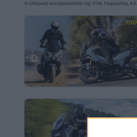
Η ελληνική αντιπροσωπεία της SYM, Γκοργκόλης Α.Ε.,