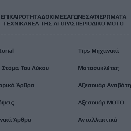
ΕΠΙΚΑΙΡΟΤΗΤΑ
ΔΟΚΙΜΕΣ
ΑΓΩΝΕΣ
ΑΦΙΕΡΩΜΑΤΑ
ooter
ΤΕΧΝΙΚΑ
ΝΕΑ ΤΗΣ ΑΓΟΡΑΣ
ΠΕΡΙΟΔΙΚΟ ΜΟΤΟ
ain
torial
Tips Μηχανικά
enu
 Στόμα Του Λύκου
Μοτοσυκλέτες
ορικά Άρθρα
Αξεσουάρ Αναβάτη
όψεις
Αξεσουάρ ΜΟΤΟ
νικά Άρθρα
Ανταλλακτικά