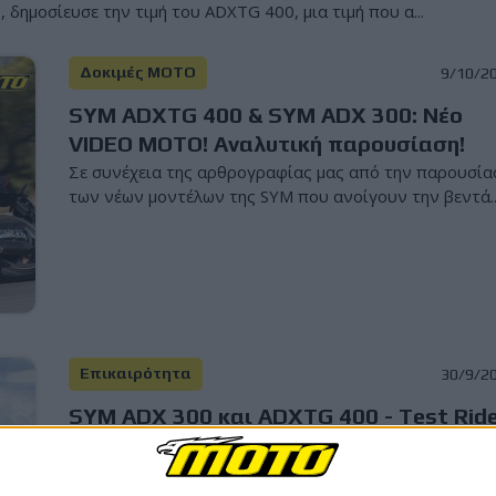
 δημοσίευσε την τιμή του ADXTG 400, μια τιμή που α...
Δοκιμές ΜΟΤΟ
9/10/2
SYM ADXTG 400 & SYM ADX 300: Νέο
VIDEO MOTO! Αναλυτική παρουσίαση!
Σε συνέχεια της αρθρογραφίας μας από την παρουσία
των νέων μοντέλων της SYM που ανοίγουν την βεντά..
Επικαιρότητα
30/9/2
SYM ADX 300 και ADXTG 400 - Test Rid
στην Αττική
Η ελληνική αντιπροσωπεία της SYM, Γκοργκόλης Α.Ε.,