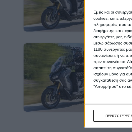
Εμείς και οι συνεργ
cookies, και επεξε
πληροφορίες που απο
διαφήμισης και περι
συνεργάτες μας ενδέ
μέσω σάρωσης συσκευ
1180 συνεργάτες μας
συναινέσετε ή να απ
πριν συναινέσετε.
Λά
απαιτεί τη συγκατάθ
ισχύουν μόνο για αυ
συγκατάθεσή σας ανά
"Απορρήτου" στο κάτ
ΠΕΡΙΣΣΟΤΕΡΕΣ 