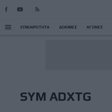
Παράκαμψη
προς
το
Main
κυρίως
ΕΠΙΚΑΙΡΟΤΗΤΑ
ΔΟΚΙΜΕΣ
ΑΓΩΝΕΣ
περιεχόμενο
Menu
SYM ADXTG