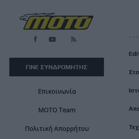
F
M
Edi
M
ΓΙΝΕ ΣΥΝΔΡΟΜΗΤΗΣ
Στο
Ιστ
Επικοινωνία
Απ
ΜΟΤΟ Team
Τεχ
Πολιτική Απορρήτου