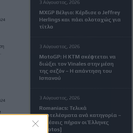
3 Αύγουστος, 2026
MXGP Βέλγιο: Κέρδισε ο Jeffrey
Herlings και πάει ολοταχώς για
024
τίτλο
ση
3 Αύγουστος, 2026
.
MotoGP: Η KTM σκέφτεται να
διώξει τον Vinales στην μέση
της σεζόν – Η απάντηση του
Ισπανού
3 Αύγουστος, 2026
024
Romaniacs: Τελικά
e
αποτελέσματα ανά κατηγορία –
Τι θέσεις πήραν οι Έλληνες
[Photos]