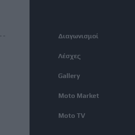
MotoGP: Ο Lecuona θα
Right
αντικαταστήσει τον Aldeguer
στο Silverstone
Menu
Διαγωνισμοί
31 Ιούλιος, 2026
BMW M1300GS: Από το 2019 το
ακούμε, μόλις εμφανίστηκε για
Λέσχες
πρώτη φορά!
Gallery
31 Ιούλιος, 2026
Romaniacs, 2η Μέρα: Νίκη
Moto Market
Κουζή και αποτελέσματα ανά
κατηγορία – Τι θέση πήραν οι
άλλοι Έλληνες [Photos]
Moto TV
31 Ιούλιος, 2026