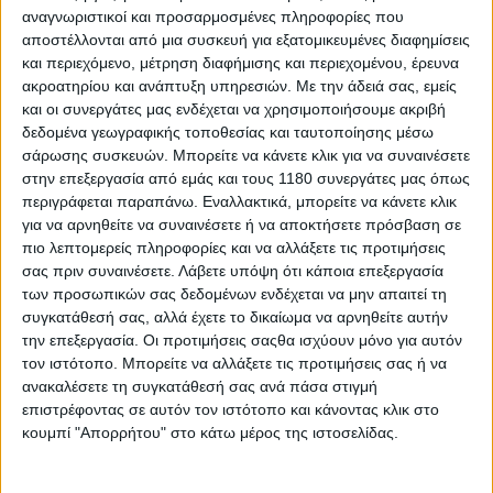
αναγνωριστικοί και προσαρμοσμένες πληροφορίες που
αποστέλλονται από μια συσκευή για εξατομικευμένες διαφημίσεις
Επικαιρότητα
8/12/2025
και περιεχόμενο, μέτρηση διαφήμισης και περιεχομένου, έρευνα
ακροατηρίου και ανάπτυξη υπηρεσιών.
Με την άδειά σας, εμείς
ΚΤΜ-Husqvarna: Και επίσημα οι ανακλήσεις των
και οι συνεργάτες μας ενδέχεται να χρησιμοποιήσουμε ακριβή
390/401 στην Ελλάδα
δεδομένα γεωγραφικής τοποθεσίας και ταυτοποίησης μέσω
Όπως περιμέναμε η ελληνική αντιπροσωπία των ΚΤΜ-
σάρωσης συσκευών. Μπορείτε να κάνετε κλικ για να συναινέσετε
Husqvarna, Πέτρος Πετρόπουλος ΑΕΒΕ, δημοσίευσε δύο
στην επεξεργασία από εμάς και τους 1180 συνεργάτες μας όπως
δελτία Τύπου καλώντας σε ανάκληση σειρά μοτοσυκλετών
περιγράφεται παραπάνω. Εναλλακτικά, μπορείτε να κάνετε κλικ
των δύο εταιρειών που χρησιμοποιούν τον μονοκύλι...
για να αρνηθείτε να συναινέσετε ή να αποκτήσετε πρόσβαση σε
πιο λεπτομερείς πληροφορίες και να αλλάξετε τις προτιμήσεις
Επικαιρότητα
σας πριν συναινέσετε.
Λάβετε υπόψη ότι κάποια επεξεργασία
των προσωπικών σας δεδομένων ενδέχεται να μην απαιτεί τη
KTM-Husqvarna: Και επίσημα στην Ευρώπη η
συγκατάθεσή σας, αλλά έχετε το δικαίωμα να αρνηθείτε αυτήν
ανάκληση των μονοκύλινδρων 400ριών
την επεξεργασία. Οι προτιμήσεις σαςθα ισχύουν μόνο για αυτόν
Οι Husqvarna και KTM ανακοίνωσαν και επίσημα την
τον ιστότοπο. Μπορείτε να αλλάξετε τις προτιμήσεις σας ή να
ανάκληση των Svartpilen/Vitpilen 401 και&nbsp;390 K...
ανακαλέσετε τη συγκατάθεσή σας ανά πάσα στιγμή
επιστρέφοντας σε αυτόν τον ιστότοπο και κάνοντας κλικ στο
Επικαιρότητα
κουμπί "Απορρήτου" στο κάτω μέρος της ιστοσελίδας.
Ανάκληση Husqvarna Svartpilen 401, Vitpilen 401 και
KTM 390 Adventure στις Η.Π.Α. – Πιθανό πρόβλημα