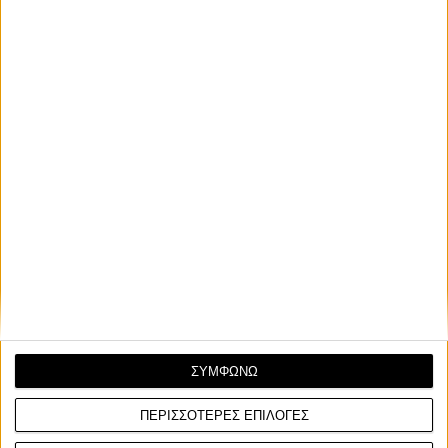
με Ride by Wire
Ο National Highway Traffic Safety Administration (NHTSA) στις
Η.Π.Α. ανακοίνωσε ανάκληση των Husqvar...
Επικαιρότητα
22/4/2025
ΣΥΜΦΩΝΩ
Husqvarna Vitpilen 401 - Με μειωμένη τιμή το "Λευκό
Βέλος"
ΠΕΡΙΣΣΟΤΕΡΕΣ ΕΠΙΛΟΓΕΣ
Το Husqvarna Vitpilen 401 είναι πλέον διαθέσιμο με μειωμένη