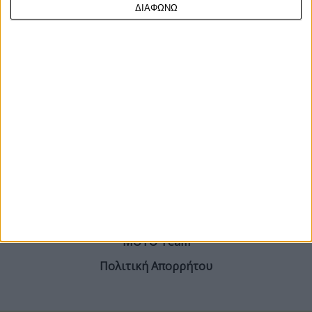
τιμή από την ελληνική αντιπροσωπεία και ...
ΔΙΑΦΩΝΩ
ΓΙΝΕ ΣΥΝΔΡΟΜΗΤΗΣ
Επικοινωνία
ΜΟΤΟ Team
Πολιτική Απορρήτου