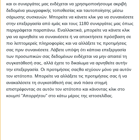
και οι συνεργάτες μας ενδέχεται να χρησιμοποιήσουμε ακριβή
δεδομένα γεωγραφικής τοποθεσίας και ταυτοποίησης μέσω
Νέα Μοντέλα
23/12/2024
σάρωσης συσκευών. Μπορείτε να κάνετε κλικ για να συναινέσετε
στην επεξεργασία από εμάς και τους 1180 συνεργάτες μας όπως
Kawasaki Z400RS - Το νέο τετρακύλινδρο Zephyr
περιγράφεται παραπάνω. Εναλλακτικά, μπορείτε να κάνετε κλικ
είναι προ των πυλών
για να αρνηθείτε να συναινέσετε ή να αποκτήσετε πρόσβαση σε
Το ιαπωνικό περιοδικό Young Machine, γνωστό για τις
πιο λεπτομερείς πληροφορίες και να αλλάξετε τις προτιμήσεις
εξαιρετικές σχέσεις που έχει με τους τέσσερις μεγάλους
σας πριν συναινέσετε.
Λάβετε υπόψη ότι κάποια επεξεργασία
Ιάπωνες κατασκευαστές που του παρέχουν πληροφορίες για
των προσωπικών σας δεδομένων ενδέχεται να μην απαιτεί τη
επερχόμενα μοντέλα, έχει στοιχεία για ...
συγκατάθεσή σας, αλλά έχετε το δικαίωμα να αρνηθείτε αυτήν
την επεξεργασία. Οι προτιμήσεις σαςθα ισχύουν μόνο για αυτόν
Νέα Μοντέλα
τον ιστότοπο. Μπορείτε να αλλάξετε τις προτιμήσεις σας ή να
ανακαλέσετε τη συγκατάθεσή σας ανά πάσα στιγμή
Kawasaki Z400RS - Πιθανώς στην παραγωγή το 2025
επιστρέφοντας σε αυτόν τον ιστότοπο και κάνοντας κλικ στο
Πληροφορίες του ιαπωνικού τύπου κάνουν λόγο για την
κουμπί "Απορρήτου" στο κάτω μέρος της ιστοσελίδας.
έλευση περισσότερων μοντέλων στην πλατφόρμα του ...