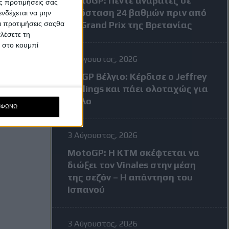
MotoGP: Πέντε αναβάτες σε
ς προτιμήσεις σας
απόσταση 24 βαθμών πριν από
νδέχεται να μην
Οι προτιμήσεις σαςθα
το Grand Prix της Βρετανίας
λέσετε τη
κ στο κουμπί
3 Αύγουστος, 2026
MXGP Βέλγιο: Κέρδισε ο Jeffrey
Herlings και πάει ολοταχώς για
τίτλο
ΜΦΩΝΩ
3 Αύγουστος, 2026
MotoGP: Η KTM σκέφτεται να
διώξει τον Vinales στην μέση
της σεζόν – Η απάντηση του
Ισπανού
3 Αύγουστος, 2026