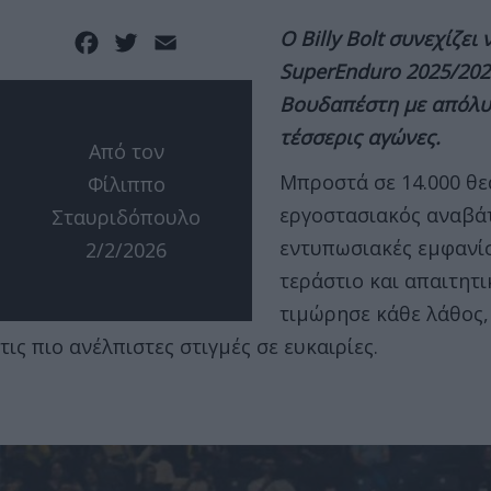
Ο Billy Bolt συνεχίζε
Facebook
Twitter
Email
SuperEnduro 2025/202
Βουδαπέστη με απόλυτη
τέσσερις αγώνες.
Από τον
Μπροστά σε 14.000 θε
Φίλιππο
εργοστασιακός αναβάτ
Σταυριδόπουλο
εντυπωσιακές εμφανίσε
2/2/2026
τεράστιο και απαιτητι
τιμώρησε κάθε λάθος,
τις πιο ανέλπιστες στιγμές σε ευκαιρίες.