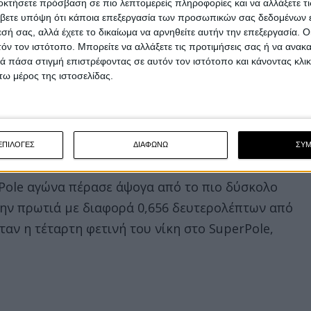
οκτήσετε πρόσβαση σε πιο λεπτομερείς πληροφορίες και να αλλάξετε τι
βετε υπόψη ότι κάποια επεξεργασία των προσωπικών σας δεδομένων ε
εσή σας, αλλά έχετε το δικαίωμα να αρνηθείτε αυτήν την επεξεργασία. 
τόν τον ιστότοπο. Μπορείτε να αλλάξετε τις προτιμήσεις σας ή να ανακα
 πάσα στιγμή επιστρέφοντας σε αυτόν τον ιστότοπο και κάνοντας κλι
ω μέρος της ιστοσελίδας.
ΕΠΙΛΟΓΕΣ
ΔΙΑΦΩΝΩ
ΣΥ
rPole αγώνα πέρασε άψογα από το πιο δύσκολο
την πρωτιά με διαφορά 0,656 δευτερολέπτων από
ταν η τέταρτη φετινή του νίκη στο SuperPole,