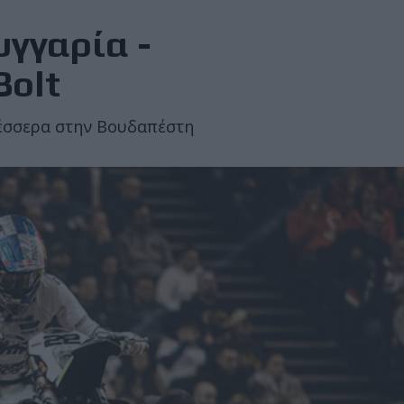
υγγαρία -
Bolt
τέσσερα στην Βουδαπέστη