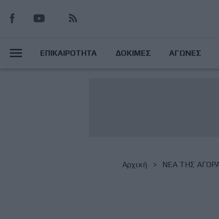
Παράκαμψη
προς
το
Main
κυρίως
ΕΠΙΚΑΙΡΟΤΗΤΑ
ΔΟΚΙΜΕΣ
ΑΓΩΝΕΣ
περιεχόμενο
Menu
Breadcrumb
Αρχική
NΕΑ ΤΗΣ ΑΓΟΡ