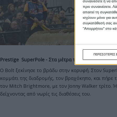
συναινέσετε ή να απ
πριν συναινέσετε.
Λά
απαιτεί τη συγκατάθ
ισχύουν μόνο για αυ
συγκατάθεσή σας ανά
"Απορρήτου" στο κάτ
ΠΕΡΙΣΣΟΤΕΡΕΣ 
Prestige SuperPole - Στα
μέτρα
του
Bolt
Ο Bolt ξεκίνησε το βράδυ στην κορυφή. Στον Supe
κομμάτι της διαδρομής, τον βραχόκηπο, και πήρε 
τον Mitch Brightmore, με τον Jonny Walker τρίτο. Ή
δείχνοντας από νωρίς τις διαθέσεις του.