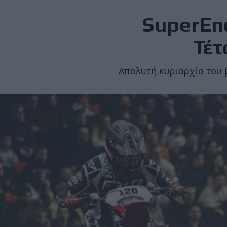
SuperEnd
Τέτ
Απολυτή κυριαρχία του 