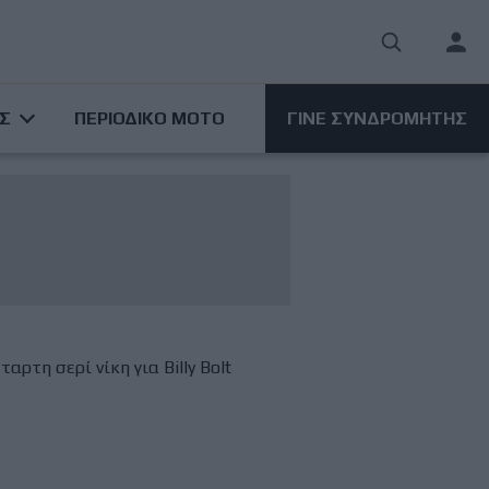
User
acco
ΑΣ
ΠΕΡΙΟΔΙΚΟ ΜΟΤΟ
ΓΙΝΕ ΣΥΝΔΡΟΜΗΤΗΣ
men
αρτη σερί νίκη για Billy Bolt