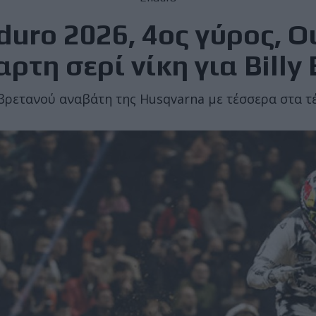
uro 2026, 4ος γύρος, Ο
αρτη σερί νίκη για Billy 
βρετανού αναβάτη της Husqvarna με τέσσερα στα 