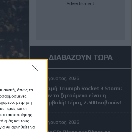
ΔΙΑΒΑΖΟΥΝ ΤΩΡΑ
4 Αύγουστος, 2026
Δοκιμή Triumph Rocket 3 Storm:
 συσκευή, όπως τα
Όταν το ζητούμενο είναι η
προσαρμοσμένες
υπερβολή! Τέρας 2.500 κυβικών!
ιεχόμενο, μέτρηση
ς, εμείς και οι
και ταυτοποίησης
ό εμάς και τους
4 Αύγουστος, 2026
ια να αρνηθείτε να