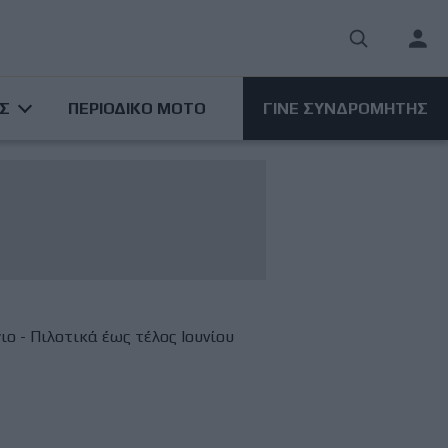
User
acco
ΑΣ
ΠΕΡΙΟΔΙΚΟ ΜΟΤΟ
ΓΙΝΕ ΣΥΝΔΡΟΜΗΤΗΣ
men
ο - Πιλοτικά έως τέλος Ιουνίου