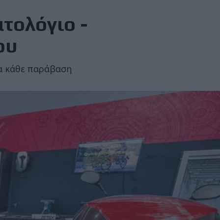
τολόγιο -
ου
ια κάθε παράβαση