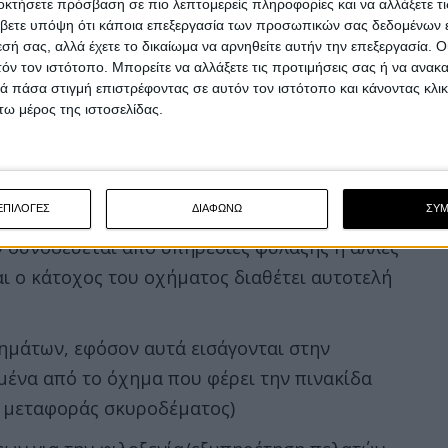
)
οκτήσετε πρόσβαση σε πιο λεπτομερείς πληροφορίες και να αλλάξετε τι
βετε υπόψη ότι κάποια επεξεργασία των προσωπικών σας δεδομένων ε
υτοεξυπηρέτησης, εφόσον τα παραστατικά αξίας
εσή σας, αλλά έχετε το δικαίωμα να αρνηθείτε αυτήν την επεξεργασία. 
τόν τον ιστότοπο. Μπορείτε να αλλάξετε τις προτιμήσεις σας ή να ανακα
ας
 πάσα στιγμή επιστρέφοντας σε αυτόν τον ιστότοπο και κάνοντας κλι
ω μέρος της ιστοσελίδας.
παράδοση των καινούριων αυτοκινήτων στον
υνεργεία των επιχειρήσεων πώλησης καινούριων
ΕΠΙΛΟΓΕΣ
ΔΙΑΦΩΝΩ
ΣΥ
περιφραγμένων οικοπέδων, εφόσον η εκμίσθωση
ν συνοδεύεται από υπηρεσίες φύλαξης ή άλλες
αι ο κάτοχος του οχήματος διαθέτει αυτοτελή
ημάτων, εφόσον αυτά εισάγονται στην
μένα από το όχημα που φέρει την πινακίδα
ς μεταφοράς σκυροδέματος)