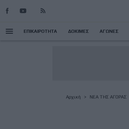
Παράκαμψη
προς
το
Main
κυρίως
ΕΠΙΚΑΙΡΟΤΗΤΑ
ΔΟΚΙΜΕΣ
ΑΓΩΝΕΣ
περιεχόμενο
Menu
Breadcrumb
Αρχική
NΕΑ ΤΗΣ ΑΓΟΡΑΣ