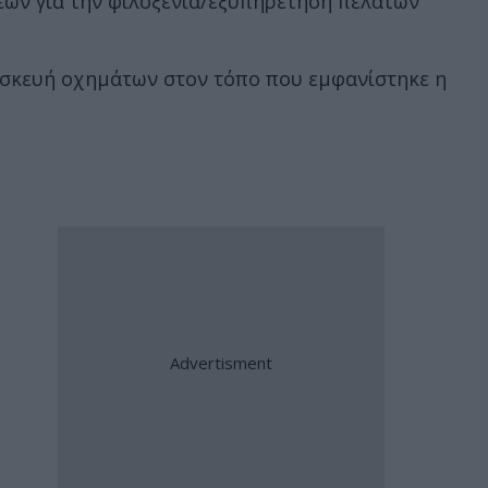
εων για την φιλοξενία/εξυπηρέτηση πελατών
πισκευή οχημάτων στον τόπο που εμφανίστηκε η