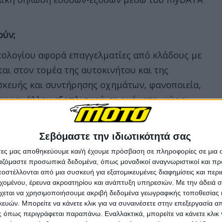
ούν;
ολογίου αφορά επαγγελματίες από κλάδους με
αι στον τομέα της αυτοκινήτου και της
ισκευής και συντήρησης οχημάτων, φανοποιεία,
ν και άλλου εξοπλισμού σε οχήματα, χώροι
ρείες ενοικίασης αυτοκινήτων, μοτοσυκλετών και
μογή θα επεκταθεί και σε άλλους κλάδους, όπως
Σεβόμαστε την ιδιωτικότητά σας
ρια, σχολές χορού, ξενοδοχεία και οργανωμένα
άτες μας αποθηκεύουμε και/ή έχουμε πρόσβαση σε πληροφορίες σε μια
ών στο σύστημα, ώστε να διασφαλιστεί η πλήρης
ργαζόμαστε προσωπικά δεδομένα, όπως μοναδικοί αναγνωριστικοί και 
στέλλονται από μια συσκευή για εξατομικευμένες διαφημίσεις και περ
εχομένου, έρευνα ακροατηρίου και ανάπτυξη υπηρεσιών.
Με την άδειά σα
χεται να χρησιμοποιήσουμε ακριβή δεδομένα γεωγραφικής τοποθεσίας 
υ Οχημάτων εξαιρούνται οι εξής εταιρείες:
ών. Μπορείτε να κάνετε κλικ για να συναινέσετε στην επεξεργασία απ
 όπως περιγράφεται παραπάνω. Εναλλακτικά, μπορείτε να κάνετε κλικ γ