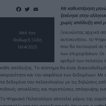
Με καθυστέρηση μηνώ
Facebook
Twitter
Email
ξεκίνησε στην ελληνικ
χωρίς απόδειξη από μά
Ξεκινώντας αρχικά απ
Από τον
αυτοκινήτου, το Ψηφι
Θοδωρή Ξύδη
που θα λειτουργεί σε 
16/4/2025
των επιχειρήσεων. Οι
αριθμό των πελατών τ
κάθε απόδειξης. Το σύστημα θα είναι διασυνδεδεμέ
ακεραιότητα και την ασφάλεια των δεδομένων. Με α
τα δεδομένα του πελατολογίου με τις δηλώσεις εσόδ
πιθανές αποκλίσεις και περιπτώσεις απόκρυψης ει
Το Ψηφιακό Πελατολόγιο αποτελεί μέρος της ευρύτ
καταπολέμηση της φοροδιαφυγής όπως και η καθ