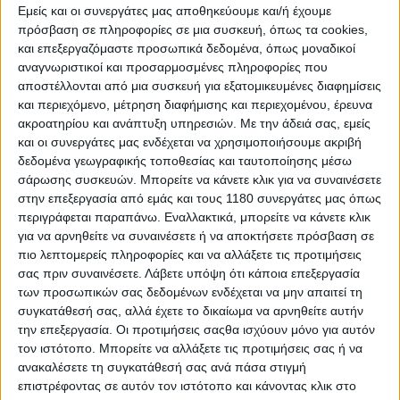
Εμείς και οι συνεργάτες μας αποθηκεύουμε και/ή έχουμε
πρόσβαση σε πληροφορίες σε μια συσκευή, όπως τα cookies,
Όταν βλέπεις οικογένειες ολόκληρες που συνδύασαν
και επεξεργαζόμαστε προσωπικά δεδομένα, όπως μοναδικοί
την βόλτα τους για το μεράκι του μπαμπά –ή και της
αναγνωριστικοί και προσαρμοσμένες πληροφορίες που
μαμάς καμιά φορά-
να οδηγήσει όσες περισσότερες
αποστέλλονται από μια συσκευή για εξατομικευμένες διαφημίσεις
μοτοσυκλέτες μπορεί
, δεν γίνεται να μην περνάει σε
και περιεχόμενο, μέτρηση διαφήμισης και περιεχομένου, έρευνα
δεύτερη μοίρα η κούραση από το στήσιμο όλης της
ακροατηρίου και ανάπτυξη υπηρεσιών.
Με την άδειά σας, εμείς
διοργάνωσης και η αγωνία για το αν θα πάνε όλα καλά.
και οι συνεργάτες μας ενδέχεται να χρησιμοποιήσουμε ακριβή
Και τελικά όλα πήγαν καλά, χάρη και στους ίδιους
δεδομένα γεωγραφικής τοποθεσίας και ταυτοποίησης μέσω
τους συμμετέχοντες. Το MOTO Test Ride Event, πέρα
σάρωσης συσκευών. Μπορείτε να κάνετε κλικ για να συναινέσετε
απ' όλα τα άλλα, εμπλουτίζει την μοτοσυκλετιστική
στην επεξεργασία από εμάς και τους 1180 συνεργάτες μας όπως
κουλτούρα όλων μας. Κάθε χρονιά, οι συμμετέχοντες,
περιγράφεται παραπάνω. Εναλλακτικά, μπορείτε να κάνετε κλικ
οι επισκέπτες, αλλά κι εμείς οι ίδιοι, είμαστε πιο
για να αρνηθείτε να συναινέσετε ή να αποκτήσετε πρόσβαση σε
εκπαιδευμένοι, πιο συνειδητοποιημένοι και πιο
πιο λεπτομερείς πληροφορίες και να αλλάξετε τις προτιμήσεις
σας πριν συναινέσετε.
Λάβετε υπόψη ότι κάποια επεξεργασία
ουσιαστικοί. Όλοι πλέον συνειδητοποιούν ότι είναι
των προσωπικών σας δεδομένων ενδέχεται να μην απαιτεί τη
ένα event όπου οι μοτοσυκλέτες διαλέγουν τους
συγκατάθεσή σας, αλλά έχετε το δικαίωμα να αρνηθείτε αυτήν
αναβάτες τους κι όχι το αντίστροφο. Το αποτέλεσμα
την επεξεργασία. Οι προτιμήσεις σαςθα ισχύουν μόνο για αυτόν
είναι να απολαμβάνουμε όλοι τα δρώμενα πολύ
τον ιστότοπο. Μπορείτε να αλλάξετε τις προτιμήσεις σας ή να
περισσότερο. Αυτή είναι τουλάχιστον και η αίσθηση
ανακαλέσετε τη συγκατάθεσή σας ανά πάσα στιγμή
που μας άφησε η άμεση επαφή με όλους εσάς, η
επιστρέφοντας σε αυτόν τον ιστότοπο και κάνοντας κλικ στο
μεγαλύτερη και η πιο ανεκτίμητη αξία του event. Γιατί