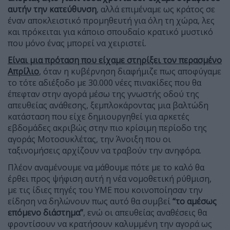
αυτήν την κατεύθυνση
, αλλά επιμέναμε ως κράτος σε
έναν αποκλειστικό προμηθευτή για όλη τη χώρα, λες
και πρόκειται για κάποιο σπουδαίο κρατικό μυστικό
που μόνο ένας μπορεί να χειριστεί.
Είναι μια πρόταση που είχαμε στηρίξει τον περασμένο
Απρίλιο
, όταν η κυβέρνηση διαφήμιζε πως αποφύγαμε
το τότε αδιέξοδο με 30.000 νέες πινακίδες που θα
έπεφταν στην αγορά μέσω της γνωστής οδού της
απευθείας ανάθεσης, ξεμπλοκάροντας μια βαλτώδη
κατάσταση που είχε δημιουργηθεί για αρκετές
εβδομάδες ακριβώς στην πιο κρίσιμη περίοδο της
αγοράς Μοτοσυκλέτας, την Άνοιξη που οι
ταξινομήσεις αρχίζουν να τραβούν την ανηφόρα.
Πλέον αναμένουμε να μάθουμε πότε με το καλό θα
έρθει προς ψήφιση αυτή η νέα νομοθετική ρύθμιση,
με τις ίδιες πηγές του ΥΜΕ που κοινοποίησαν την
είδηση να δηλώνουν πως αυτό θα συμβεί
“το αμέσως
επόμενο διάστημα”
, ενώ οι απευθείας αναθέσεις θα
φροντίσουν να κρατήσουν καλυμμένη την αγορά ως