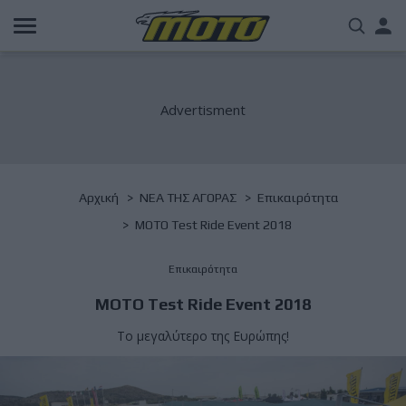
Παράκαμψη
Us
προς
το
acc
κυρίως
περιεχόμενο
me
Breadcrumb
Αρχική
NΕΑ ΤΗΣ ΑΓΟΡΑΣ
Επικαιρότητα
MOTO Test Ride Event 2018
Επικαιρότητα
MOTO Test Ride Event 2018
Το μεγαλύτερο της Ευρώπης!