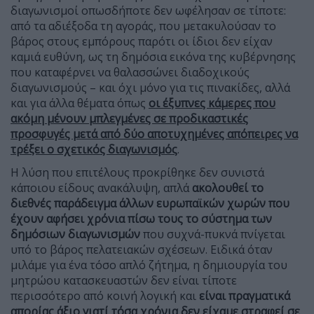
διαγωνισμοί οπωσδήποτε δεν ωφέλησαν σε τίποτε:
από τα αδιέξοδα τη αγοράς, που μετακυλούσαν το
βάρος στους εμπόρους παρότι οι ίδιοι δεν είχαν
καμιά ευθύνη, ως τη δημόσια εικόνα της κυβέρνησης
που καταφέρνει να θαλασσώνει διαδοχικούς
διαγωνισμούς – και όχι μόνο για τις πινακίδες, αλλά
και για άλλα θέματα όπως
οι έξυπνες κάμερες που
ακόμη μένουν μπλεγμένες σε προδικαστικές
προσφυγές μετά από δύο αποτυχημένες απόπειρες να
τρέξει ο σχετικός διαγωνισμός
.
Η λύση που επιτέλους προκρίθηκε δεν συνιστά
κάποιου είδους ανακάλυψη, απλά
ακολουθεί το
διεθνές παράδειγμα άλλων ευρωπαϊκών χωρών που
έχουν αφήσει χρόνια πίσω τους το σύστημα των
δημόσιων διαγωνισμών
που συχνά-πυκνά πνίγεται
υπό το βάρος πελατειακών σχέσεων. Ειδικά όταν
μιλάμε για ένα τόσο απλό ζήτημα, η δημιουργία του
μητρώου κατασκευαστών δεν είναι τίποτε
περισσότερο από κοινή λογική και
είναι πραγματικά
απορίας άξιο γιατί τόσα χρόνια δεν είχαμε στραφεί σε