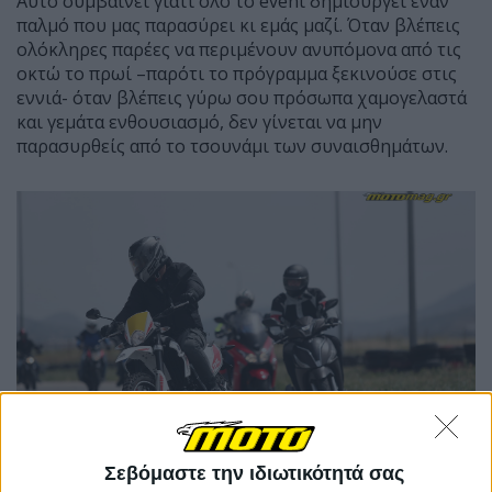
Αυτό συμβαίνει γιατί όλο το event δημιουργεί έναν
παλμό που μας παρασύρει κι εμάς μαζί. Όταν βλέπεις
ολόκληρες παρέες να περιμένουν ανυπόμονα από τις
οκτώ το πρωί –παρότι το πρόγραμμα ξεκινούσε στις
εννιά- όταν βλέπεις γύρω σου πρόσωπα χαμογελαστά
και γεμάτα ενθουσιασμό, δεν γίνεται να μην
παρασυρθείς από το τσουνάμι των συναισθημάτων.
Σεβόμαστε την ιδιωτικότητά σας