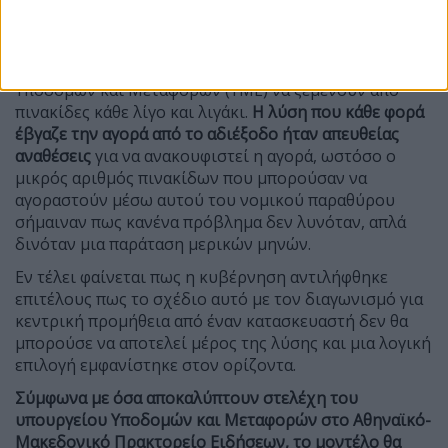
Τα τελευταία χρόνια η αγορά έχει
επανειλημμένα
βρεθεί προ αδιεξόδου
, καθώς η “κόντρα” μεταξύ δύο
υποψηφίων οδηγούσε κάθε διαγωνισμό σε ματαίωση,
με αποτέλεσμα οι σχετικές υπηρεσίες του υπουργείου
Υποδομών και Μεταφορών (ΥΜΕ) να ξεμένουν από
πινακίδες κάθε λίγο και λιγάκι.
Η λύση που κάθε φορά
έβγαζε την αγορά από το αδιέξοδο ήταν απευθείας
αναθέσεις
για να ανακουφιστεί η αγορά, ωστόσο ο
μικρός αριθμός πινακίδων που μπορούσαν να
αγοραστούν μέσω αυτού του νομικού παραθύρου
σήμαιναν πως κανένα πρόβλημα δεν λυνόταν, απλά
δινόταν μια παράταση μερικών μηνών.
Εν τέλει φαίνεται πως η κυβέρνηση αντιλήφθηκε
επιτέλους πως το σχέδιο αυτό με τον διαγωνισμό για
κεντρική προμήθεια από έναν κατασκευαστή δεν θα
μπορούσε να αποτελεί μέρος της λύσης και μια λογική
επιλογή εμφανίστηκε στον ορίζοντα.
Σύμφωνα με όσα αποκαλύπτουν στελέχη του
υπουργείου Υποδομών και Μεταφορών στο Αθηναϊκό-
Μακεδονικό Πρακτορείο Ειδήσεων, το μοντέλο θα