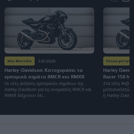
3/8/2026
Νέα Μοντέλα
Επικαιρότητα
Harley-Davidson: Kατοχυρώνει τα
Harley David
εμπορικά σημάτα RMCR και RMXR
Racer 150 hp
Οι νέες αιτήσεις εμπορικών σημάτων της
Στα τέλη Φεβρο
Harley-Davidson για τις ονομασίες RMCR και
μοτοσυκλετών 
RMXR δείχνουν ότι ...
η Harley-Davidso
Load