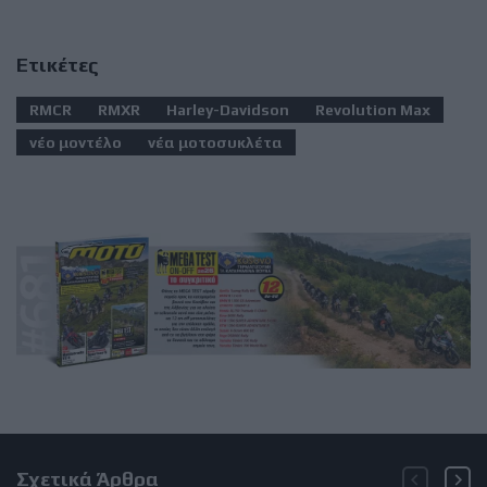
Ετικέτες
RMCR
RMXR
Harley-Davidson
Revolution Max
νέο μοντέλο
νέα μοτοσυκλέτα
Σχετικά Άρθρα