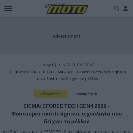
Παράκαμψη
Us
προς
το
acc
κυρίως
περιεχόμενο
me
Breadcrumb
Αρχική
NΕΑ ΤΗΣ ΑΓΟΡΑΣ
EICMA: CFORCE TECH GEN4 2026 - Φουτουριστικό design και
τεχνολογία που δείχνει το μέλλον
Νέα Μοντέλα
Επικαιρότητα
EICMA: CFORCE TECH GEN4 2026 -
Φουτουριστικό design και τεχνολογία που
δείχνει το μέλλον
Ανεβάζει ταχύτητα η CFMOTO, διαχωρίζοντας την πορεία της από