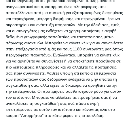
και επεξεργαζόμαστε προσωπικά δεδομένα, όπως μοναδικοί
TECH GEN4 που είναι ο προπομπός αυτών των
αναγνωριστικοί και προσαρμοσμένες πληροφορίες που
τεχνολογιών. Το TECH GEN4 διαθέτει ηλεκτρονικές
αποστέλλονται από μια συσκευή για εξατομικευμένες διαφημίσεις
αλλαγές σχέσεων στο κιβώτιο (E-Shift) -τεχνολογία
και περιεχόμενο, μέτρηση διαφήμισης και περιεχομένου, έρευνα
που έχουμε ήδη δει προσφάτως στα SSV της εταιρείας,
ακροατηρίου και ανάπτυξη υπηρεσιών.
Με την άδειά σας, εμείς
σύστημα ευστάθειας (Stability Control) με προηγμένο
και οι συνεργάτες μας ενδέχεται να χρησιμοποιήσουμε ακριβή
ABS, νέο πλαίσιο με περισσότερες υπολογισμένες
δεδομένα γεωγραφικής τοποθεσίας και ταυτοποίησης μέσω
σάρωσης συσκευών. Μπορείτε να κάνετε κλικ για να συναινέσετε
ελαστικτότητες για καλύτερη συμπεριφορά στην
στην επεξεργασία από εμάς και τους 1180 συνεργάτες μας όπως
οδήγηση, μετάδοση κίνησης σε όλους τους τροχούς,
περιγράφεται παραπάνω. Εναλλακτικά, μπορείτε να κάνετε κλικ
OCA πέδηση και Adaptive προβολείς που φωτίζουν το
για να αρνηθείτε να συναινέσετε ή να αποκτήσετε πρόσβαση σε
εσωτερικό της στροφής, ηλεκτρονικές αναρτήσεις,
πιο λεπτομερείς πληροφορίες και να αλλάξετε τις προτιμήσεις
Traction Control, Vehicle Hold Control, Hill Start Assist
σας πριν συναινέσετε.
Λάβετε υπόψη ότι κάποια επεξεργασία
και Hill Descent Control.
των προσωπικών σας δεδομένων ενδέχεται να μην απαιτεί τη
συγκατάθεσή σας, αλλά έχετε το δικαίωμα να αρνηθείτε αυτήν
την επεξεργασία. Οι προτιμήσεις σαςθα ισχύουν μόνο για αυτόν
τον ιστότοπο. Μπορείτε να αλλάξετε τις προτιμήσεις σας ή να
ανακαλέσετε τη συγκατάθεσή σας ανά πάσα στιγμή
επιστρέφοντας σε αυτόν τον ιστότοπο και κάνοντας κλικ στο
κουμπί "Απορρήτου" στο κάτω μέρος της ιστοσελίδας.