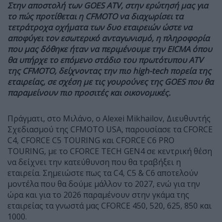
Στην αποστολή των GOES ATV, στην ερώτησή μας για
το πώς προτίθεται η CFMOTO να διαχωρίσει τα
τετράτροχα οχήματα των δυο εταιρειών ώστε να
αποφύγει τον εσωτερικό ανταγωνισμό, η πληροφορία
που μας δόθηκε ήταν να περιμένουμε την EICMA όπου
θα υπήρχε το επόμενο στάδιο του πρωτότυπου ATV
της CFMOTO, δείχνοντας την πιο high-tech πορεία της
εταιρείας, σε σχέση με τις γουρούνες της GOES που θα
παραμείνουν πιο προσιτές και οικονομικές.
Πράγματι, στο Μιλάνο, ο Alexei Mikhailov, Διευθυντής
Σχεδιασμού της CFMOTO USA, παρουσίασε τα CFORCE
C4, CFORCE C5 TOURING και CFORCE C6 PRO
TOURING, με το CFORCE TECH GEN4 σε κεντρική θέση
να δείχνει την κατεύθυνση που θα τραβήξει η
εταιρεία. Σημειώστε πως τα C4, C5 & C6 αποτελούν
μοντέλα που θα δούμε μάλλον το 2027, ενώ για την
ώρα και για το 2026 παραμένουν στην γκάμα της
εταιρείας τα γνωστά μας CFORCE 450, 520, 625, 850 και
1000.