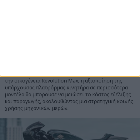
Η κατάθεση των εμπορικών σημάτων αποτελεί
ένδειξη ότι η εταιρεία προσπαθεί να εξασφαλίση τις
ονομασίες για μελλοντική χρήση. Ωστόσο, όπως
συχνά συμβαίνει, η κατοχύρωση ενός ονόματος δεν
συνεπάγεται ότι το αντίστοιχο μοντέλο θα περάσει
στην παραγωγή.
Εφόσον η Harley-Davidson αποφασίσει να επεκτείνει
την οικογένεια Revolution Max, η αξιοποίηση της
υπάρχουσας πλατφόρμας κινητήρα σε περισσότερα
μοντέλα θα μπορούσε να μειώσει το κόστος εξέλιξης
και παραγωγής, ακολουθώντας μια στρατηγική κοινής
χρήσης μηχανικών μερών.