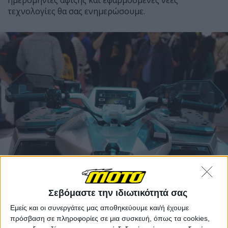
τεχνολογίες θα σας ενημερώσουμε.
Σεβόμαστε την ιδιωτικότητά σας
Και μιας και πιάσαμε τις τεχνολογίες που θα δούμε να
Εμείς και οι συνεργάτες μας αποθηκεύουμε και/ή έχουμε
εισάγονται σταδιακά στα μελλοντικά ATV παραγωγής
πρόσβαση σε πληροφορίες σε μια συσκευή, όπως τα cookies,
της CFMOTO, ας ρίξουμε μια ματιά στο πρωτότυπο