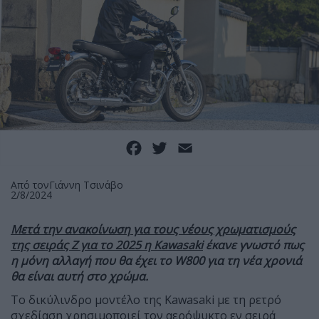
Facebook
Twitter
Email
Από τον
Γιάννη Τσινάβο
2/8/2024
Μετά την ανακοίνωση για τους νέους χρωματισμούς
της σειράς Ζ για το 2025 η Kawasaki
έκανε γνωστό πως
η μόνη αλλαγή που θα έχει το W800 για τη νέα χρονιά
θα είναι αυτή στο χρώμα.
Το δικύλινδρο μοντέλο της Kawasaki με τη ρετρό
σχεδίαση χρησιμοποιεί τον αερόψυκτο εν σειρά