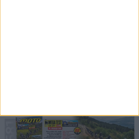
Ετικέτες
BMW
r20
boxer
κινητήρας boxer