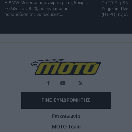
Η BMW Motorrad προχωράει με τις δοκιμές
Το 2019 η BMW
εξέλιξης της R 20, με την επίσημη
Υπηρεσία Πνευμ
παρουσίασή της να αναμένετ...
(EUIPO) τις ονομ
Load
More
ΓΙΝΕ ΣΥΝΔΡΟΜΗΤΗΣ
Επικοινωνία
ΜΟΤΟ Team