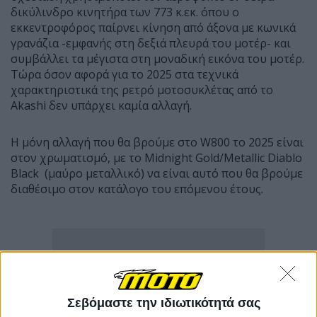
δικύλινδρο κινητήρα των 773 κ.εκ. όπου ο
εκκεντροφόρος παίρνει κίνηση από άξονα με κωνικά
γρανάζια -εμφανής στη δεξιά πλευρά του μοτέρ- και
συμβάλλει τα μέγιστα στη μοναδική εικόνα του μοτέρ.
Τώρα όσον αφορά για το 2025 στα τεχνικά
χαρακτηριστικά της ρετρό μοτοσυκλέτας από το
Akashi δεν υπάρχει καμία αλλαγή.
Η μόνη αλλαγή που θα βρούμε στο W800 το 2025 είναι
στον χρωματισμό, με το Midnight Gold/Metallic Diablo
Black (μαύρο μεταλλικό) να είναι αυτό που θα βρούμε
διαθέσιμο στον κατάλογο του επόμενου έτους.
Σεβόμαστε την ιδιωτικότητά σας