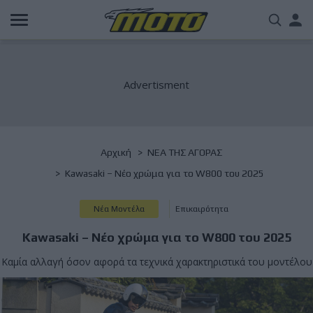
Παράκαμψη
Us
προς
το
acc
κυρίως
περιεχόμενο
me
Breadcrumb
Αρχική
NΕΑ ΤΗΣ ΑΓΟΡΑΣ
Kawasaki – Νέο χρώμα για το W800 του 2025
Νέα Μοντέλα
Επικαιρότητα
Kawasaki – Νέο χρώμα για το W800 του 2025
Καμία αλλαγή όσον αφορά τα τεχνικά χαρακτηριστικά του μοντέλου