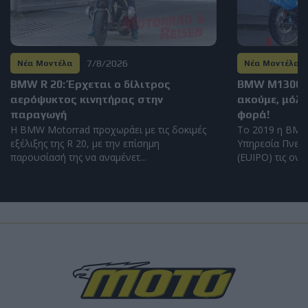
7/8/2026
Νέα Μοντέλα
Νέα Μοντέλα
BMW R 20: Έρχεται ο δίλιτρος
BMW M1300GS
αερόψυκτος κινητήρας στην
ακούμε, μόλι
παραγωγή
φορά!
Η BMW Motorrad προχωράει με τις δοκιμές
Το 2019 η BMW
εξέλιξης της R 20, με την επίσημη
Υπηρεσία Πνευμ
παρουσίασή της να αναμένετ...
(EUIPO) τις ονομ
Load
More