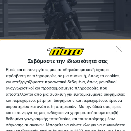
Σεβόμαστε την ιδιωτικότητά σας
Σχεδιαστικά η νέα adventure φέρει το rally look που
κερδίζει όλο και περισσότερους οπαδούς τον
Εμείς και οι συνεργάτες μας αποθηκεύουμε και/ή έχουμε
τελευταίο καιρό και θυμίζει ως έναν βαθμό το
πρόσβαση σε πληροφορίες σε μια συσκευή, όπως τα cookies,
θρυλικό και βγαλμένο από τους αγώνες 950 Adventure.
και επεξεργαζόμαστε προσωπικά δεδομένα, όπως μοναδικοί
Με αυτό οι Αυστριακοί έκαναν τη δεύτερη νίκη
αναγνωριστικοί και προσαρμοσμένες πληροφορίες που
γενικής στην ιστορία τους στο 24ο Dakar του 2002 και
αποστέλλονται από μια συσκευή για εξατομικευμένες διαφημίσεις
ξεκίνησαν το απίστευτο σερί-ρεκόρ που σταμάτησε το
και περιεχόμενο, μέτρηση διαφήμισης και περιεχομένου, έρευνα
2019.
ακροατηρίου και ανάπτυξη υπηρεσιών.
Με την άδειά σας, εμείς
και οι συνεργάτες μας ενδέχεται να χρησιμοποιήσουμε ακριβή
Για την ιστορία, το 2002 στη σέλα του 950 ήταν ο
δεδομένα γεωγραφικής τοποθεσίας και ταυτοποίησης μέσω
μέγιστος Fabrizio Meoni, ο άνθρωπος που πήρε την
σάρωσης συσκευών. Μπορείτε να κάνετε κλικ για να συναινέσετε
προηγούμενη χρονιά και την πρώτη νίκη στο Dakar
στην επεξεργασία από εμάς και τους 1180 συνεργάτες μας όπως