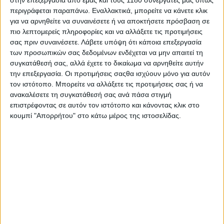
στην ιστορία της ΚΤΜ και βασικός πρωταγωνιστής
περιγράφεται παραπάνω. Εναλλακτικά, μπορείτε να κάνετε κλικ
στην εξέλιξή της μοτοσυκλέτας που μετονομάστηκε
για να αρνηθείτε να συναινέσετε ή να αποκτήσετε πρόσβαση σε
έπειτα σε 990 Adventure λόγω της αύξησης της
πιο λεπτομερείς πληροφορίες και να αλλάξετε τις προτιμήσεις
χωρητικότητας του V2 με την περιεχόμενη γωνία των
σας πριν συναινέσετε.
Λάβετε υπόψη ότι κάποια επεξεργασία
75 μοιρών.
των προσωπικών σας δεδομένων ενδέχεται να μην απαιτεί τη
συγκατάθεσή σας, αλλά έχετε το δικαίωμα να αρνηθείτε αυτήν
την επεξεργασία. Οι προτιμήσεις σαςθα ισχύουν μόνο για αυτόν
τον ιστότοπο. Μπορείτε να αλλάξετε τις προτιμήσεις σας ή να
ανακαλέσετε τη συγκατάθεσή σας ανά πάσα στιγμή
επιστρέφοντας σε αυτόν τον ιστότοπο και κάνοντας κλικ στο
κουμπί "Απορρήτου" στο κάτω μέρος της ιστοσελίδας.
Επιστροφή στο σήμερα, με το νέο 990 Adventure να
φαίνεται ελαφρύ και “αθλητικό”, με τα πλαϊνά πλαστικά