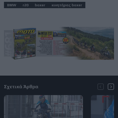
BMW
r20
boxer
κινητήρας boxer
Σχετικά Άρθρα