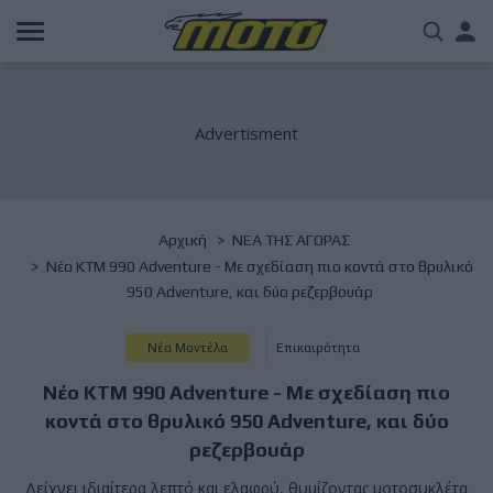
Παράκαμψη
Us
προς
το
acc
κυρίως
περιεχόμενο
me
Breadcrumb
Αρχική
NΕΑ ΤΗΣ ΑΓΟΡΑΣ
Νέο KTM 990 Adventure - Με σχεδίαση πιο κοντά στο θρυλικό
950 Adventure, και δύο ρεζερβουάρ
Νέα Μοντέλα
Επικαιρότητα
Νέο KTM 990 Adventure - Με σχεδίαση πιο
κοντά στο θρυλικό 950 Adventure, και δύο
ρεζερβουάρ
Δείχνει ιδιαίτερα λεπτό και ελαφρύ, θυμίζοντας μοτοσυκλέτα