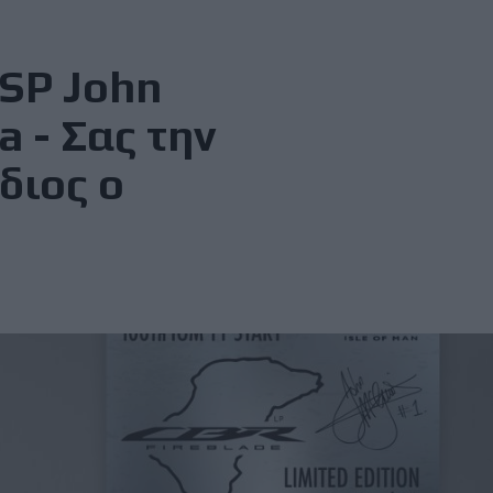
SP John
a - Σας την
διος ο