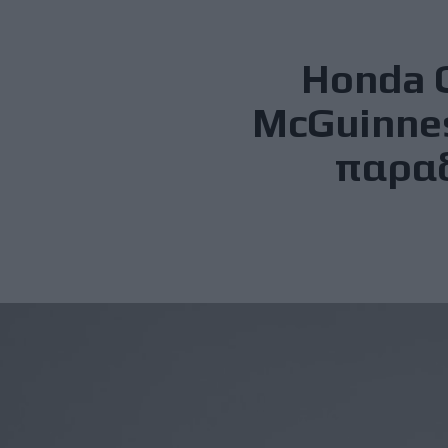
Honda 
McGuinness
παραδ