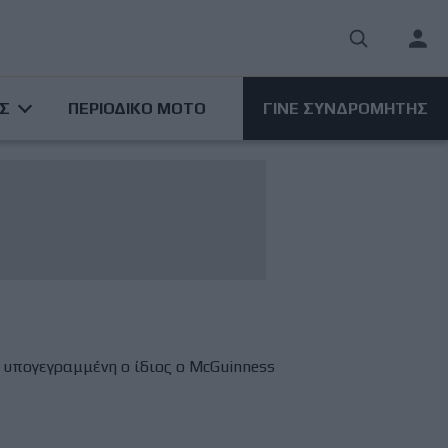
User
acco
ΑΣ
ΠΕΡΙΟΔΙΚΟ ΜΟΤΟ
ΓΙΝΕ ΣΥΝΔΡΟΜΗΤΗΣ
men
 υπογεγραμμένη ο ίδιος ο McGuinness