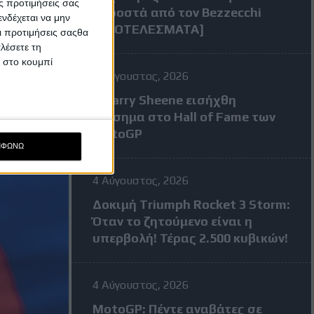
ς προτιμήσεις σας
μπροστά από τον Bezzecchi
νδέχεται να μην
[ΑΠΟΤΕΛΕΣΜΑΤΑ]
Οι προτιμήσεις σαςθα
λέσετε τη
κ στο κουμπί
7 Αύγουστος, 2026
Ο Barry Sheene εισήχθη
επίσημα στο Hall of Fame των
MotoGP
ΜΦΩΝΩ
4 Αύγουστος, 2026
Δοκιμή Triumph Rocket 3 Storm:
Όταν το ζητούμενο είναι η
υπερβολή! Τέρας 2.500 κυβικών!
4 Αύγουστος, 2026
MotoGP: Πέντε αναβάτες σε