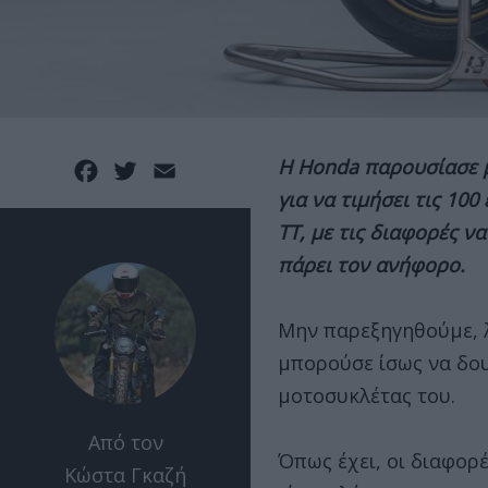
Η Honda παρουσίασε μ
Facebook
Twitter
Email
για να τιμήσει τις 100
TT, με τις διαφορές να
πάρει τον ανήφορο.
Μην παρεξηγηθούμε, 
μπορούσε ίσως να δου
μοτοσυκλέτας του.
Από τον
Όπως έχει, οι διαφορ
Κώστα Γκαζή