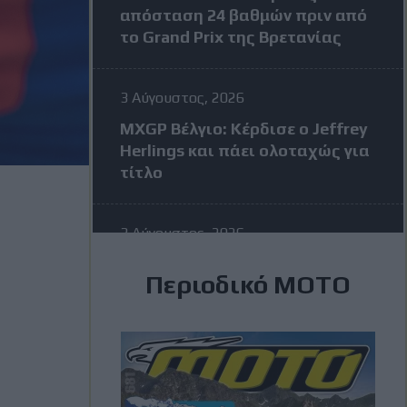
απόσταση 24 βαθμών πριν από
το Grand Prix της Βρετανίας
3 Αύγουστος, 2026
MXGP Βέλγιο: Κέρδισε ο Jeffrey
Herlings και πάει ολοταχώς για
τίτλο
3 Αύγουστος, 2026
MotoGP: Η KTM σκέφτεται να
Περιοδικό ΜΟΤΟ
διώξει τον Vinales στην μέση
της σεζόν – Η απάντηση του
Ισπανού
3 Αύγουστος, 2026