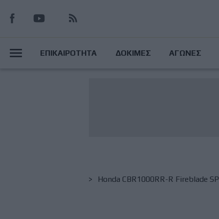
Παράκαμψη
προς
το
Main
κυρίως
ΕΠΙΚΑΙΡΟΤΗΤΑ
ΔΟΚΙΜΕΣ
ΑΓΩΝΕΣ
περιεχόμενο
Menu
Breadcrumb
Honda CBR1000RR-R Fireblade SP J