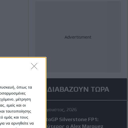
 συσκευή, όπως τα
ΔΙΑΒΑΖΟΥΝ ΤΩΡΑ
προσαρμοσμένες
ιεχόμενο, μέτρηση
ς, εμείς και οι
7 Αύγουστος, 2026
και ταυτοποίησης
ό εμάς και τους
MotoGP Silverstone FP1:
ια να αρνηθείτε να
Ταχύτερος ο Alex Marquez