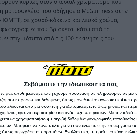
 αφορούν κυρίως στον σπέσιαλ χρωματισμό που
τη μοτοσυκλέτα που οδήγησε ο McGuinness στην
ο ΙΟΜΤΤ, σε χρυσό-κόκκινο και λευκό χρώμα,
ις φωτογραφίες που βρίσκεται κάτω από το
υν στιγμιότυπα από τις 100 εκκινήσεις του
Σεβόμαστε την ιδιωτικότητά σας
άτες μας αποθηκεύουμε και/ή έχουμε πρόσβαση σε πληροφορίες σε μια
ργαζόμαστε προσωπικά δεδομένα, όπως μοναδικοί αναγνωριστικοί και 
στέλλονται από μια συσκευή για εξατομικευμένες διαφημίσεις και περ
εχομένου, έρευνα ακροατηρίου και ανάπτυξη υπηρεσιών.
Με την άδειά σα
χεται να χρησιμοποιήσουμε ακριβή δεδομένα γεωγραφικής τοποθεσίας 
ών. Μπορείτε να κάνετε κλικ για να συναινέσετε στην επεξεργασία απ
 όπως περιγράφεται παραπάνω. Εναλλακτικά, μπορείτε να κάνετε κλικ γ