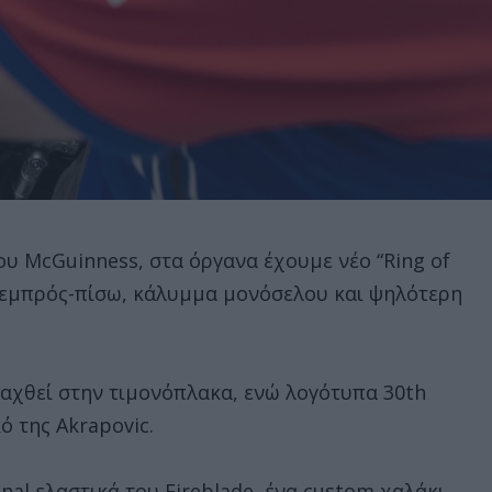
ου McGuinness, στα όργανα έχουμε νέο “Ring of
ά εμπρός-πίσω, κάλυμμα μονόσελου και ψηλότερη
ραχθεί στην τιμονόπλακα, ενώ λογότυπα 30th
ό της Akrapovic.
inal ελαστικά του Fireblade, ένα custom χαλάκι