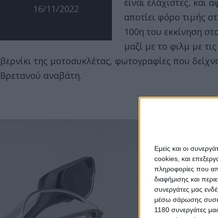
είναι ελάχιστες, και
16/11/2022
αποτίει φόρο τιμής σ
100η του εκκίνηση στ
μαζί με το φιλμ με τ
βερνίκι της μοτοσυκλέτας, φωτογραφίες που δείχνο
Βρετανού αναβάτη.
Εμείς και οι συνεργ
cookies, και επεξε
πληροφορίες που απο
διαφήμισης και περι
συνεργάτες μας ενδέ
μέσω σάρωσης συσκευ
1180 συνεργάτες μας