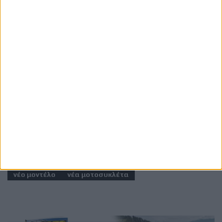
προχωρήσει σε επίσημες ανακοινώσεις σχετικά με
την παραγωγή των RMCR ή RMXR, επομένως
οποιοδήποτε χρονοδιάγραμμα ή τεχνικό
χαρακτηριστικό παραμένει σε επίπεδο εκτίμησης. Οι
πρόσφατες κατοχυρώσεις δείχνουν πάντως ότι οι δύο
ονομασίες εξακολουθούν να βρίσκονται στον
σχεδιασμό της εταιρείας.
Ετικέτες
RMCR
RMXR
Harley-Davidson
Revolution Max
νέο μοντέλο
νέα μοτοσυκλέτα