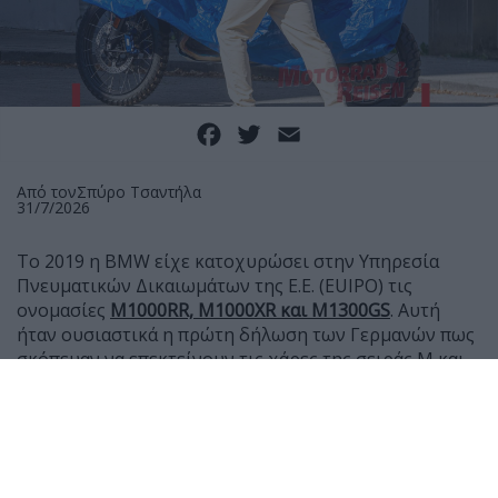
Facebook
Twitter
Email
Από τον
Σπύρο Τσαντήλα
31/7/2026
Το 2019 η BMW είχε κατοχυρώσει στην Υπηρεσία
Πνευματικών Δικαιωμάτων της Ε.Ε. (EUIPO) τις
ονομασίες
Μ1000RR, M1000XR και Μ1300GS
. Αυτή
ήταν ουσιαστικά η πρώτη δήλωση των Γερμανών πως
σκόπευαν να επεκτείνουν τις χάρες της σειράς Μ και
στις μοτοσυκλέτες τους, μετά τα αυτοκίνητα.
Ήταν όμως και κάτι παραπάνω, καθώς τότε η BMW
είχε μόλις δείξει το R1250GS και φυσικά η δήλωση για
ένα Μ1300GS δεν είχε εκληφθεί ως μήνυμα από το
μέλλον της γερμανικής γκάμας, αλλά ως ένδειξη πως