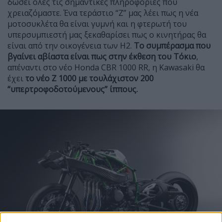
δώσει όλες τις σημαντικές πληροφορίες που
χρειαζόμαστε. Ένα τεράστιο “Z” μας λέει πως η νέα
μοτοσυκλέτα θα είναι γυμνή και η φτερωτή του
υπερσυμπιεστή μας ξεκαθαρίσει πως ο κινητήρας θα
είναι από την οικογένεια των H2.
Το συμπέρασμα που
βγαίνει αβίαστα είναι πως στην έκθεση του Τόκιο
,
απέναντι στο νέο Honda CBR 1000 RR, η Kawasaki θα
έχει
το νέο
Z 1000 με τουλάχιστον 200
“υπερτροφοδοτούμενους” ίππους.