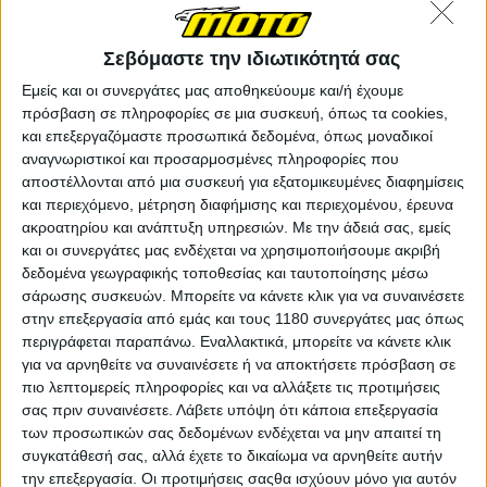
Σεβόμαστε την ιδιωτικότητά σας
Εμείς και οι συνεργάτες μας αποθηκεύουμε και/ή έχουμε
πρόσβαση σε πληροφορίες σε μια συσκευή, όπως τα cookies,
και επεξεργαζόμαστε προσωπικά δεδομένα, όπως μοναδικοί
αναγνωριστικοί και προσαρμοσμένες πληροφορίες που
Λέμε “τουλάχιστον 200” διότι ακόμα δεν ξέρουμε αν
αποστέλλονται από μια συσκευή για εξατομικευμένες διαφημίσεις
θα έχει την έκδοση με τα 200 άλογα της τουριστικής
και περιεχόμενο, μέτρηση διαφήμισης και περιεχομένου, έρευνα
SX ή την έκδοση του street legal H2 με τα 231 άλογα.
ακροατηρίου και ανάπτυξη υπηρεσιών.
Με την άδειά σας, εμείς
Έτσι κι αλλιώς, χάρη στον μηχανικό υπερσυμπιεστή
και οι συνεργάτες μας ενδέχεται να χρησιμοποιήσουμε ακριβή
με πλανητικό κιβώτιο, είναι εύκολο για την Kawasaki
δεδομένα γεωγραφικής τοποθεσίας και ταυτοποίησης μέσω
να βγάλει όσα άλογα θέλει με μια απλή ρύθμιση της
σάρωσης συσκευών. Μπορείτε να κάνετε κλικ για να συναινέσετε
πίεσης.
Το σίγουρο είναι πως η πράσινη εταιρεία
στην επεξεργασία από εμάς και τους 1180 συνεργάτες μας όπως
συνεχίζει να επενδύει στον υπερτροφοδοτούμενο
περιγράφεται παραπάνω. Εναλλακτικά, μπορείτε να κάνετε κλικ
κινητήρα της και κυρίως στη βελτίωση αυτής της
για να αρνηθείτε να συναινέσετε ή να αποκτήσετε πρόσβαση σε
τεχνολογίας.
Από το 2015 που είχαμε οδηγήσει το H2R
πιο λεπτομερείς πληροφορίες και να αλλάξετε τις προτιμήσεις
έως και σήμερα, η Kawasaki έχει επανασχεδιάσει
σας πριν συναινέσετε.
Λάβετε υπόψη ότι κάποια επεξεργασία
πολλές λεπτομέρειες στην τροφοδοσία των H2. Από τα
των προσωπικών σας δεδομένων ενδέχεται να μην απαιτεί τη
200 άλογα της πρώτης Η2, φτάσαμε στα 231 στο
συγκατάθεσή σας, αλλά έχετε το δικαίωμα να αρνηθείτε αυτήν
μοντέλο του 2019, ενώ προστέθηκε και η έκδοση των
την επεξεργασία. Οι προτιμήσεις σαςθα ισχύουν μόνο για αυτόν