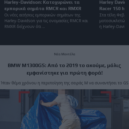
Harley-Davidson: Kατοχυρώνει τα
Harley David
εμπορικά σημάτα RMCR και RMXR
Racer 150 hp
Οι νέες αιτήσεις εμπορικών σημάτων της
Στα τέλη Φεβρο
Harley-Davidson για τις ονομασίες RMCR και
μοτοσυκλετών 
RMXR δείχνουν ότι ...
η Harley-Davidso
Νέα Μοντέλα
BMW M1300GS: Από το 2019 το ακούμε, μόλις
εμφανίστηκε για πρώτη φορά!
Ήταν θέμα χρόνου η περιποίηση της σειράς Μ να συναντήσει το GS