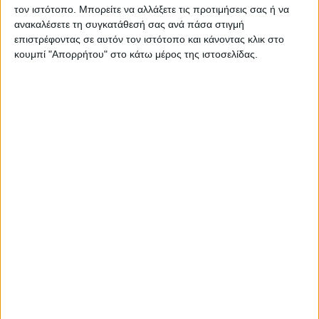
200 ίππων της τουριστικής SX, που έχει
τον ιστότοπο. Μπορείτε να αλλάξετε τις προτιμήσεις σας ή να
διαφορετικούς εκκεντροφόρους και γενικά
ανακαλέσετε τη συγκατάθεσή σας ανά πάσα στιγμή
διαχειρίζεται την ροή του αέρα στην κεφαλή με σκοπό
επιστρέφοντας σε αυτόν τον ιστότοπο και κάνοντας κλικ στο
την οικονομία κατανάλωσης καυσίμου.
κουμπί "Απορρήτου" στο κάτω μέρος της ιστοσελίδας.