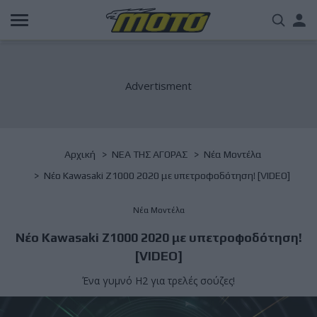
Παράκαμψη
Us
προς
το
acc
κυρίως
περιεχόμενο
me
Breadcrumb
Αρχική
NΕΑ ΤΗΣ ΑΓΟΡΑΣ
Νέα Μοντέλα
Νέο Kawasaki Z1000 2020 με υπετροφοδότηση! [VIDEO]
Νέα Μοντέλα
Νέο Kawasaki Z1000 2020 με υπετροφοδότηση!
[VIDEO]
Ένα γυμνό H2 για τρελές σούζες!