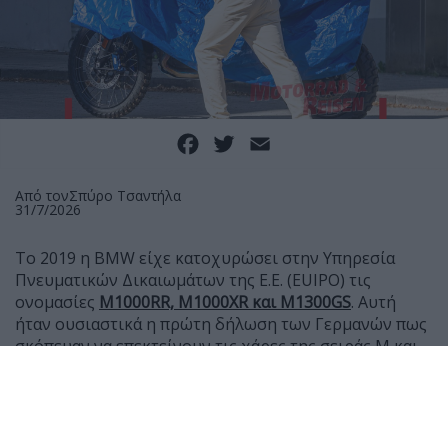
Facebook
Twitter
Email
Από τον
Σπύρο Τσαντήλα
31/7/2026
Το 2019 η BMW είχε κατοχυρώσει στην Υπηρεσία
Πνευματικών Δικαιωμάτων της Ε.Ε. (EUIPO) τις
ονομασίες
Μ1000RR, M1000XR και Μ1300GS
. Αυτή
ήταν ουσιαστικά η πρώτη δήλωση των Γερμανών πως
σκόπευαν να επεκτείνουν τις χάρες της σειράς Μ και
στις μοτοσυκλέτες τους, μετά τα αυτοκίνητα.
Ήταν όμως και κάτι παραπάνω, καθώς τότε η BMW
είχε μόλις δείξει το R1250GS και φυσικά η δήλωση για
ένα Μ1300GS δεν είχε εκληφθεί ως μήνυμα από το