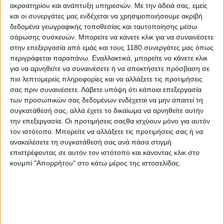
ακροατηρίου και ανάπτυξη υπηρεσιών.
Με την άδειά σας, εμείς
προφόρτισης, η καινούρια σέλα έχει χαμηλότερη
και οι συνεργάτες μας ενδέχεται να χρησιμοποιήσουμε ακριβή
απόσταση από το έδαφος και η σχάρα έχει
δεδομένα γεωγραφικής τοποθεσίας και ταυτοποίησης μέσω
εργονομικές και μεγάλες χειρολαβές. Η Triumph έχει
σάρωσης συσκευών. Μπορείτε να κάνετε κλικ για να συναινέσετε
αναπτύξει νέο τρόπο στήριξης των καθρεφτών ώστε
στην επεξεργασία από εμάς και τους 1180 συνεργάτες μας όπως
να μην επηρεάζεται η εικόνα που δίνουν στον
περιγράφεται παραπάνω. Εναλλακτικά, μπορείτε να κάνετε κλικ
αναβάτη στις ψηλές ταχύτητες. Το αλουμινένιο
για να αρνηθείτε να συναινέσετε ή να αποκτήσετε πρόσβαση σε
πλαίσιο δύο δοκών ακολουθεί την αρχιτεκτονική
πιο λεπτομερείς πληροφορίες και να αλλάξετε τις προτιμήσεις
αυτού της ST με επιμέρους αναβαθμίσεις. Το πιρούνι
σας πριν συναινέσετε.
Λάβετε υπόψη ότι κάποια επεξεργασία
των 43 χιλιοστών έχει νέα εσωτερικά, το υποπλαίσιο
των προσωπικών σας δεδομένων ενδέχεται να μην απαιτεί τη
είναι επανασχεδιασμένο, το μονόμπρατσο ψαλίδι έχει
συγκατάθεσή σας, αλλά έχετε το δικαίωμα να αρνηθείτε αυτήν
79, 5 χιλιοστά μεγαλύτερο μήκος – φθάνοντας το
την επεξεργασία. Οι προτιμήσεις σαςθα ισχύουν μόνο για αυτόν
μεταξόνιο στα 1537 χιλιοστά από τα 1457 της ST. Το
τον ιστότοπο. Μπορείτε να αλλάξετε τις προτιμήσεις σας ή να
“κέντημα” των σχεδιαστών αφαίρεσε ένα κιλό βάρους
ανακαλέσετε τη συγκατάθεσή σας ανά πάσα στιγμή
από την πίσω ζάντα, ενώ τα ελαστικά πρώτης
επιστρέφοντας σε αυτόν τον ιστότοπο και κάνοντας κλικ στο
τοποθέτησης είναι τα Bridgestone ΒΤ 021 με τη διπλή
κουμπί "Απορρήτου" στο κάτω μέρος της ιστοσελίδας.
γόμα. Το βάρος της μοτοσυκλέτας είναι 268 κιλά.
Αναβαθμισμένα είναι και τα φρένα με ελαφρύτερους
δίσκους και νέα τακάκια στις δαγκάνες της Nissin με τα
τέσσερα έμβολα. Η Sprint GT θα είναι διαθέσιμη στην
Ελλάδα περί τα τέλη Ιουλίου, σε δύο επιλογές