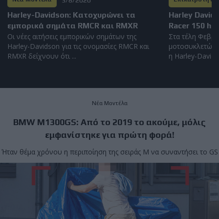
Harley-Davidson: Kατοχυρώνει τα
Harley David
εμπορικά σημάτα RMCR και RMXR
Racer 150 hp
Οι νέες αιτήσεις εμπορικών σημάτων της
Στα τέλη Φεβρο
Harley-Davidson για τις ονομασίες RMCR και
μοτοσυκλετών 
RMXR δείχνουν ότι ...
η Harley-Davidso
Νέα Μοντέλα
BMW M1300GS: Από το 2019 το ακούμε, μόλις
εμφανίστηκε για πρώτη φορά!
Ήταν θέμα χρόνου η περιποίηση της σειράς Μ να συναντήσει το GS