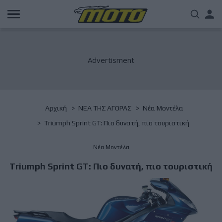
Παράκαμψη
Us
προς
το
acc
κυρίως
περιεχόμενο
me
Breadcrumb
Αρχική
NΕΑ ΤΗΣ ΑΓΟΡΑΣ
Νέα Μοντέλα
Triumph Sprint GT: Πιο δυνατή, πιο τουριστική
Νέα Μοντέλα
Triumph Sprint GT: Πιο δυνατή, πιο τουριστική