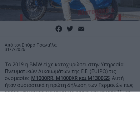
Facebook
Twitter
Email
Από τον
Σπύρο Τσαντήλα
31/7/2026
Το 2019 η BMW είχε κατοχυρώσει στην Υπηρεσία
Πνευματικών Δικαιωμάτων της Ε.Ε. (EUIPO) τις
ονομασίες
Μ1000RR, M1000XR και Μ1300GS
. Αυτή
ήταν ουσιαστικά η πρώτη δήλωση των Γερμανών πως
σκόπευαν να επεκτείνουν τις χάρες της σειράς Μ και
στις μοτοσυκλέτες τους, μετά τα αυτοκίνητα.
Ήταν όμως και κάτι παραπάνω, καθώς τότε η BMW
είχε μόλις δείξει το R1250GS και φυσικά η δήλωση για
ένα Μ1300GS δεν είχε εκληφθεί ως μήνυμα από το
μέλλον της γερμανικής γκάμας, αλλά ως ένδειξη πως
το M GS θα έχει μεγαλύτερο και ισχυρότερο κινητήρα.