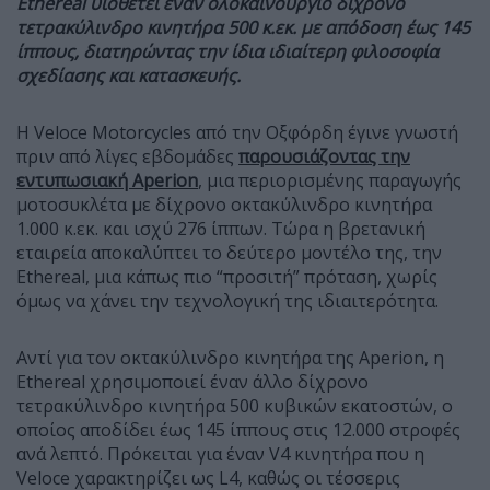
Ethereal υιοθετεί έναν ολοκαίνουργιο δίχρονο
τετρακύλινδρο κινητήρα 500 κ.εκ. με απόδοση έως 145
ίππους, διατηρώντας την ίδια ιδιαίτερη φιλοσοφία
σχεδίασης και κατασκευής.
Η Veloce Motorcycles από την Οξφόρδη έγινε γνωστή
πριν από λίγες εβδομάδες
παρουσιάζοντας την
εντυπωσιακή Aperion
, μια περιορισμένης παραγωγής
μοτοσυκλέτα με δίχρονο οκτακύλινδρο κινητήρα
1.000 κ.εκ. και ισχύ 276 ίππων. Τώρα η βρετανική
εταιρεία αποκαλύπτει το δεύτερο μοντέλο της, την
Ethereal, μια κάπως πιο “προσιτή” πρόταση, χωρίς
όμως να χάνει την τεχνολογική της ιδιαιτερότητα.
Αντί για τον οκτακύλινδρο κινητήρα της Aperion, η
Ethereal χρησιμοποιεί έναν άλλο δίχρονο
τετρακύλινδρο κινητήρα 500 κυβικών εκατοστών, ο
οποίος αποδίδει έως 145 ίππους στις 12.000 στροφές
ανά λεπτό. Πρόκειται για έναν V4 κινητήρα που η
Veloce χαρακτηρίζει ως L4, καθώς οι τέσσερις