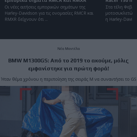
εμπορικά σημάτα RMCR και RMXR
Racer 150 hp
Οι νέες αιτήσεις εμπορικών σημάτων της
Στα τέλη Φεβρο
Harley-Davidson για τις ονομασίες RMCR και
μοτοσυκλετών 
RMXR δείχνουν ότι ...
η Harley-Davidso
Νέα Μοντέλα
BMW M1300GS: Από το 2019 το ακούμε, μόλις
εμφανίστηκε για πρώτη φορά!
Ήταν θέμα χρόνου η περιποίηση της σειράς Μ να συναντήσει το GS