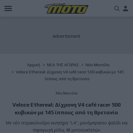
Παράκαμψη
Us
προς
το
acc
κυρίως
περιεχόμενο
me
Breadcrumb
Αρχική
NΕΑ ΤΗΣ ΑΓΟΡΑΣ
Νέα Μοντέλα
Veloce Ethereal: Δίχρονη V4 café racer 500 κυβικών με 145
ίππους από τη Βρετανία
Νέα Μοντέλα
Veloce Ethereal: Δίχρονη V4 café racer 500
κυβικών με 145 ίππους από τη Βρετανία
Με νέο τετρακύλινδρο κινητήρα "L4", μονόμπρατσο ψαλίδι και
παραγωγή μόλις 48 μοτοσυκλετών