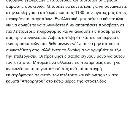
βρίσκεται ανάμεσα στους δύο στροφαλοφόρους και
σάρωσης συσκευών. Μπορείτε να κάνετε κλικ για να συναινέσετε
πάνω από το κιβώτιο ταχυτήτων, ενώ το
στην επεξεργασία από εμάς και τους 1180 συνεργάτες μας όπως
μονόμπρατσο ψαλίδι είναι εξ ολοκλήρου
περιγράφεται παραπάνω. Εναλλακτικά, μπορείτε να κάνετε κλικ
κατεργασμένο από μασίφ αλουμίνιο. Αντίστοιχα
για να αρνηθείτε να συναινέσετε ή να αποκτήσετε πρόσβαση σε
ξεχωριστή είναι και η εξάτμιση, με τέσσερις θαλάμους
πιο λεπτομερείς πληροφορίες και να αλλάξετε τις προτιμήσεις
σας πριν συναινέσετε.
Λάβετε υπόψη ότι κάποια επεξεργασία
διαστολής, έναν για κάθε κύλινδρο, οι οποίοι
των προσωπικών σας δεδομένων ενδέχεται να μην απαιτεί τη
κατασκευάζονται από αλουμίνιο με κοπή laser και
συγκατάθεσή σας, αλλά έχετε το δικαίωμα να αρνηθείτε αυτήν
αποτελούν αναπόσπαστο τμήμα της αισθητικής της
την επεξεργασία. Οι προτιμήσεις σαςθα ισχύουν μόνο για αυτόν
μοτοσυκλέτας.
τον ιστότοπο. Μπορείτε να αλλάξετε τις προτιμήσεις σας ή να
ανακαλέσετε τη συγκατάθεσή σας ανά πάσα στιγμή
Η Ethereal κατά τα άλλα, ακολουθεί τις γραμμές μιας
επιστρέφοντας σε αυτόν τον ιστότοπο και κάνοντας κλικ στο
κλασικής café racer, με λιτή σιλουέτα, μονόσελο και
κουμπί "Απορρήτου" στο κάτω μέρος της ιστοσελίδας.
σωληνωτό ατσάλινο πλαίσιο. Ένα ακόμη ιδιαίτερο
στοιχείο είναι η θέση του ψυγείου. Αντί να βρίσκεται
μπροστά από τον κινητήρα, έχει τοποθετηθεί κάτω
από την ουρά, θυμίζοντας τη λύση που είχε
χρησιμοποιήσει η Benelli Tornado Tre 900 στις αρχές
της δεκαετίας του 2000. Ο αέρας οδηγείται προς το
ψυγείο μέσω αεραγωγών που βρίσκονται κάτω από το
ρεζερβουάρ.