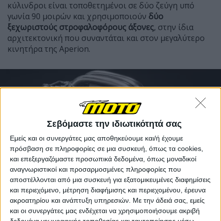
κύλινδροι είναι τοποθετημένοι σε δύο ζεύγη υπό
γωνία 90 μοιρών και χρησιμοποιούν
δύο
ξεχωριστούς στροφαλοφόρους άξονες
, στην ίδια
αρχιτεκτονική που συναντάται και στον μεγαλύτερο
κινητήρα της Aperion.
Σεβόμαστε την ιδιωτικότητά σας
Εμείς και οι συνεργάτες μας αποθηκεύουμε και/ή έχουμε
πρόσβαση σε πληροφορίες σε μια συσκευή, όπως τα cookies,
και επεξεργαζόμαστε προσωπικά δεδομένα, όπως μοναδικοί
αναγνωριστικοί και προσαρμοσμένες πληροφορίες που
αποστέλλονται από μια συσκευή για εξατομικευμένες διαφημίσεις
και περιεχόμενο, μέτρηση διαφήμισης και περιεχομένου, έρευνα
ακροατηρίου και ανάπτυξη υπηρεσιών.
Με την άδειά σας, εμείς
Η εταιρεία συνεχίζει να επενδύει στις ιδιαίτερες
και οι συνεργάτες μας ενδέχεται να χρησιμοποιήσουμε ακριβή
μηχανολογικές λύσεις. Η έξοδος της μετάδοσης
δεδομένα γεωγραφικής τοποθεσίας και ταυτοποίησης μέσω