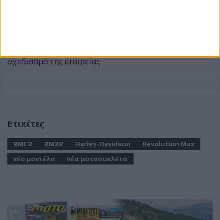
την παραγωγή των RMCR ή RMXR, επομένως
οποιοδήποτε χρονοδιάγραμμα ή τεχνικό
χαρακτηριστικό παραμένει σε επίπεδο εκτίμησης. Οι
πρόσφατες κατοχυρώσεις δείχνουν πάντως ότι οι δύο
ονομασίες εξακολουθούν να βρίσκονται στον
σχεδιασμό της εταιρείας.
Ετικέτες
RMCR
RMXR
Harley-Davidson
Revolution Max
νέο μοντέλο
νέα μοτοσυκλέτα