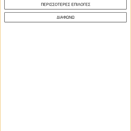
ΠΕΡΙΣΣΟΤΕΡΕΣ ΕΠΙΛΟΓΕΣ
δίχρονο
Βρετανία
Μ. Βρετανία
Euro 5+
LV8
v4
Veloce
Ethereal
Aperion
ΔΙΑΦΩΝΩ
Σχετικά Άρθρα