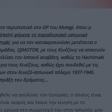
 το περιστατικό στο
GP
του
Motegi
, όπου
ο
resini
φόρεσε το παραδοσιακό ιαπωνικό
maki
, για να τον κατακεραυνώσει μετέπειτα ο
ομάδας,
QJMOTOR
, με τους Κινέζους να απαιτούν
λύσει τον Ισπανό αναβάτη, καθώς το
Hachimaki
για τους Κινέζους, καθώς έχει συνδεθεί με τις
ων στον Κινεζό-Ιαπωνικό πόλεμο 1937-1945.
 πράξη του δράματος…
ήθελε να απολύσει τον
Gonzalez
, ο οποίος είναι
ίναι νεαρός και έκανε την κίνηση με το
ει χρώμα στη συμμετοχή του στην Ιαπωνία, μην