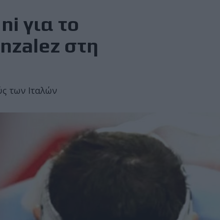
i για το
nzalez στη
ύς των Ιταλών