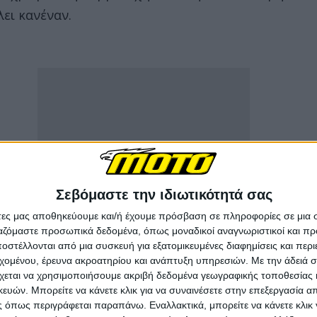
ει κανέναν.
Σεβόμαστε την ιδιωτικότητά σας
άτες μας αποθηκεύουμε και/ή έχουμε πρόσβαση σε πληροφορίες σε μια
ργαζόμαστε προσωπικά δεδομένα, όπως μοναδικοί αναγνωριστικοί και 
στέλλονται από μια συσκευή για εξατομικευμένες διαφημίσεις και περ
εχομένου, έρευνα ακροατηρίου και ανάπτυξη υπηρεσιών.
Με την άδειά σα
χεται να χρησιμοποιήσουμε ακριβή δεδομένα γεωγραφικής τοποθεσίας 
ό την
QJMOTOR
, δημοσίως μάλιστα, δηλώνοντας
ών. Μπορείτε να κάνετε κλικ για να συναινέσετε στην επεξεργασία απ
 όπως περιγράφεται παραπάνω. Εναλλακτικά, μπορείτε να κάνετε κλικ γ
ου μπορεί να αισθάνθηκαν προσβεβλημένοι από