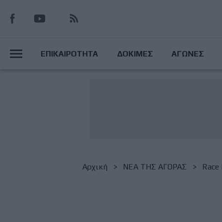
Παράκαμψη
προς
το
Main
κυρίως
ΕΠΙΚΑΙΡΟΤΗΤΑ
ΔΟΚΙΜΕΣ
ΑΓΩΝΕΣ
περιεχόμενο
Menu
Breadcrumb
Αρχική
NΕΑ ΤΗΣ ΑΓΟΡΑΣ
Race