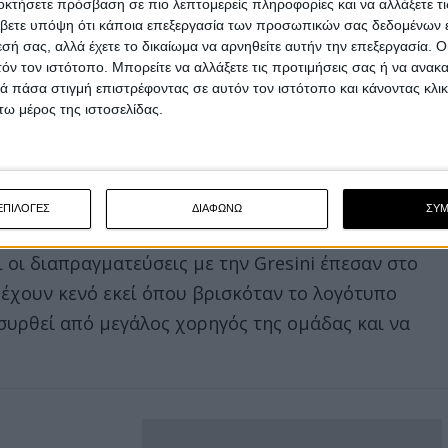
οκτήσετε πρόσβαση σε πιο λεπτομερείς πληροφορίες και να αλλάξετε τι
ησης του
Motegi
."
βετε υπόψη ότι κάποια επεξεργασία των προσωπικών σας δεδομένων ε
εσή σας, αλλά έχετε το δικαίωμα να αρνηθείτε αυτήν την επεξεργασία. 
τόν τον ιστότοπο. Μπορείτε να αλλάξετε τις προτιμήσεις σας ή να ανακα
 ήταν φωτογραφίες σχετικές με τη χώρα που
 πάσα στιγμή επιστρέφοντας σε αυτόν τον ιστότοπο και κάνοντας κλι
ω μέρος της ιστοσελίδας.
ς μου να φανώ ασεβής ή να προσβάλλω το κοινό
ική χειρονομία και την έχω μετανιώσει. Ξανά
χωρήσετε και να συνεχίσω να έχω την
ΕΠΙΛΟΓΕΣ
ΔΙΑΦΩΝΩ
ΣΥ
ι οι διαπραγματεύσεις με την
Gresini
έπεσαν στο
έχουν κενό εκεί όπου βρισκόταν το λογότυπο
ποσυρθεί από μεγάλος χορηγός της ομάδας και να