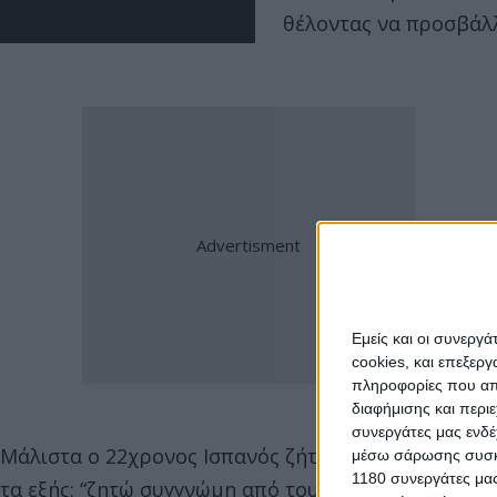
θέλοντας να προσβάλλ
Εμείς και οι συνεργ
cookies, και επεξε
πληροφορίες που απο
διαφήμισης και περι
συνεργάτες μας ενδέ
Μάλιστα ο 22χρονος Ισπανός ζήτησε συγγνώμη απ
μέσω σάρωσης συσκευ
1180 συνεργάτες μας
τα εξής: “ζητώ συγγνώμη από τους Κινέζους φαν π