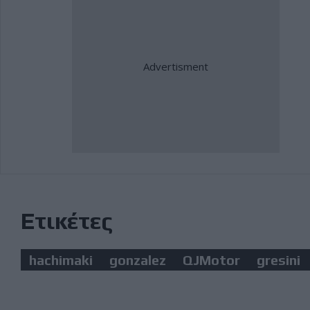
Ετικέτες
hachimaki
gonzalez
QJMotor
gresini