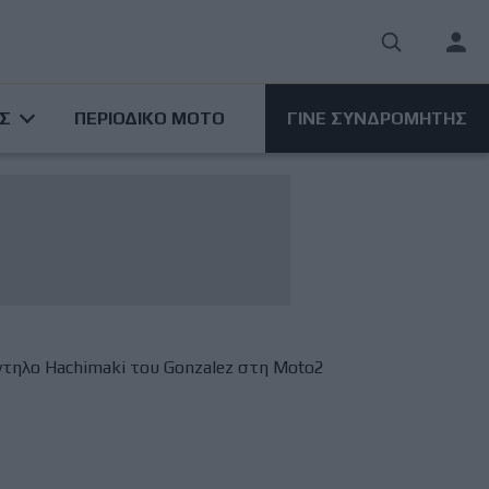
User
acco
ΑΣ
ΠΕΡΙΟΔΙΚΟ ΜΟΤΟ
ΓΙΝΕ ΣΥΝΔΡΟΜΗΤΗΣ
men
ντηλο Hachimaki του Gonzalez στη Moto2