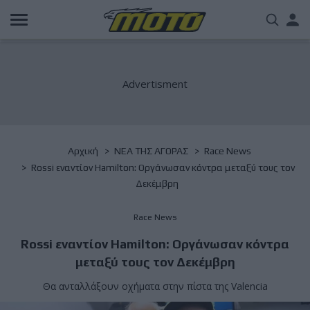
Παράκαμψη
Us
προς
το
acc
κυρίως
περιεχόμενο
me
Breadcrumb
Αρχική
NΕΑ ΤΗΣ ΑΓΟΡΑΣ
Race News
Rossi εναντίον Hamilton: Οργάνωσαν κόντρα μεταξύ τους τον
Δεκέμβρη
Race News
Rossi εναντίον Hamilton: Οργάνωσαν κόντρα
μεταξύ τους τον Δεκέμβρη
Θα ανταλλάξουν οχήματα στην πίστα της Valencia