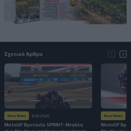
Σχετικά Άρθρα
8/8/2026
8
Race News
Race News
MotoGP Βρετανία SPRINT: Μεγάλη
MotoGP Βρετα