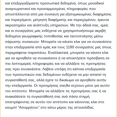
και επεξεργαζόμαστε προσωπικά δεδομένα, όπως μοναδικοί
αναγνωριστικοί και προσαρμοσμένες πληροφορίες που
αποστέλλονται από μια συσκευή για εξατομικευμένες διαφημίσεις
και περιεχόμενο, μέτρηση διαφήμισης και περιεχομένου, έρευνα
ακροατηρίου και ανάπτυξη υπηρεσιών.
Με την άδειά σας, εμείς
και οι συνεργάτες μας ενδέχεται να χρησιμοποιήσουμε ακριβή
δεδομένα γεωγραφικής τοποθεσίας και ταυτοποίησης μέσω
σάρωσης συσκευών. Μπορείτε να κάνετε κλικ για να συναινέσετε
στην επεξεργασία από εμάς και τους 1180 συνεργάτες μας όπως
περιγράφεται παραπάνω. Εναλλακτικά, μπορείτε να κάνετε κλικ
Τώρα, οι δύο σύγχρονοι θρύλοι των αγώνων
για να αρνηθείτε να συναινέσετε ή να αποκτήσετε πρόσβαση σε
ταχύτητας θα βρεθούν “αντιμέτωποι” μεταξύ τους
πιο λεπτομερείς πληροφορίες και να αλλάξετε τις προτιμήσεις
στην πίστα της Valencia τον Δεκέμβρη, μόνο που θα
σας πριν συναινέσετε.
Λάβετε υπόψη ότι κάποια επεξεργασία
οδηγούν ο ένας το όχημα του άλλου. Κι αν για τον
των προσωπικών σας δεδομένων ενδέχεται να μην απαιτεί τη
Rossi η οδήγηση μιας F1 δεν είναι κάτι πρωτόγνωρο,
συγκατάθεσή σας, αλλά έχετε το δικαίωμα να αρνηθείτε αυτήν
για τον Lewis Hamilton θα είναι η πρώτη φορά που θα
την επεξεργασία. Οι προτιμήσεις σαςθα ισχύουν μόνο για αυτόν
καβαλήσει μοτοσυκλέτα των MotoGP και ο
τον ιστότοπο. Μπορείτε να αλλάξετε τις προτιμήσεις σας ή να
ενθουσιασμός του ήταν παραπάνω από εμφανής στις
ανακαλέσετε τη συγκατάθεσή σας ανά πάσα στιγμή
δηλώσεις που έκανε:
“Είμαι απίστευτα
επιστρέφοντας σε αυτόν τον ιστότοπο και κάνοντας κλικ στο
κουμπί "Απορρήτου" στο κάτω μέρος της ιστοσελίδας.
ενθουσιασμένος! Και μόνο που θα είμαι στην ίδια
πίστα με τον
Valentino
Rossi θα είναι… σουρεαλιστικό