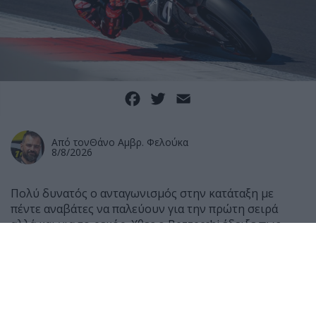
Facebook
Twitter
Email
Από τον
Θάνο Αμβρ. Φελούκα
8/8/2026
Πολύ δυνατός ο ανταγωνισμός στην κατάταξη με
πέντε αναβάτες να παλεύουν για την πρώτη σειρά
αλλά και για το ρεκόρ. Χθες ο Bezzecchi έδειξε πως
παρόλο που το πρόγραμμα αποκατάστασης του δεν
έχει ολοκληρωθεί πλήρως, είναι σε πολύ καλή φόρμα
για να κυνηγήσει το ρεκόρ της πίστας και παράλληλα
πως η Aprilia έχει στην Αγγλία το πάνω χέρι έναντι
των Ducati.