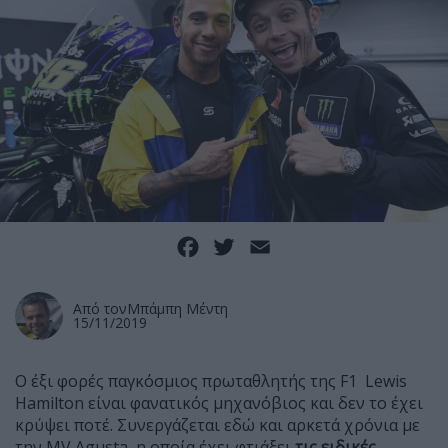
Facebook
Twitter
Email
Από τον
Μπάμπη Μέντη
15/11/2019
Ο έξι φορές παγκόσμιος πρωταθλητής της F1 Lewis
Hamilton είναι φανατικός μηχανόβιος και δεν το έχει
κρύψει ποτέ. Συνεργάζεται εδώ και αρκετά χρόνια με
την MV Agusta, η οποία έχει φτιάξει
τις ειδικές