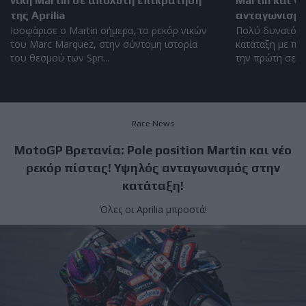
νίκη Martin σε απόλυτη επικράτηση
Martin και ν
της Aprilia
ανταγωνισμό
Ισοφάρισε ο Martin σήμερα, το ρεκόρ νικών
Πολύ δυνατός 
του Marc Marquez, στην σύντομη ιστορία
κατάταξη με πέ
του θεσμού των Spri...
την πρώτη σειρά
Race News
MotoGP Βρετανία: Pole position Martin και νέο
ρεκόρ πίστας! Υψηλός ανταγωνισμός στην
κατάταξη!
Όλες οι Aprilia μπροστά!