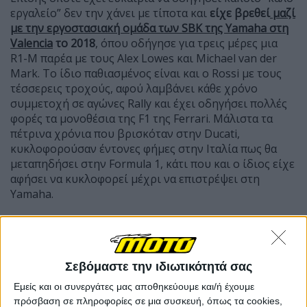
εργαλείο” δεν την χάνει με τίποτα και
είχε βρεθεί
μαζί
με την εργοστασιακή ομάδα των
SBK της
Yamaha στη
Valencia
το 2018
, όπου οδήγησε για τρεις μέρες μια
R1-M παρέα με τους Alex Lowes και Michael van der
Mark. Το ίδιο παθιασμένος είναι και ο Rossi με τους
τέσσερεις τροχούς, αφού λαμβάνει κάθε χρόνο
συμμετοχή σε αγώνες Rally και έχει οδηγήσει πολλές
φορές τα μονοθέσια της F1 της Ferrari. Μάλιστα τα
πέτρινα χρόνια που βρισκόταν στην Ducati,
κυκλοφορούσαν έντονες φήμες στην Ιταλία πως θα
μεταπηδήσει στην Formula 1, κάτι που και ο ίδιος είχε
αφήσει να κυκλοφορεί μέχρι να επιστρέψει στη
Yamaha.
Σεβόμαστε την ιδιωτικότητά σας
Εμείς και οι συνεργάτες μας αποθηκεύουμε και/ή έχουμε
πρόσβαση σε πληροφορίες σε μια συσκευή, όπως τα cookies,