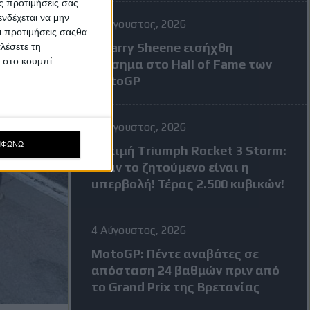
ς προτιμήσεις σας
νδέχεται να μην
7 Αύγουστος, 2026
Οι προτιμήσεις σαςθα
Ο Barry Sheene εισήχθη
λέσετε τη
κ στο κουμπί
επίσημα στο Hall of Fame των
MotoGP
4 Αύγουστος, 2026
ΜΦΩΝΩ
Δοκιμή Triumph Rocket 3 Storm:
Όταν το ζητούμενο είναι η
υπερβολή! Τέρας 2.500 κυβικών!
4 Αύγουστος, 2026
MotoGP: Πέντε αναβάτες σε
απόσταση 24 βαθμών πριν από
το Grand Prix της Βρετανίας