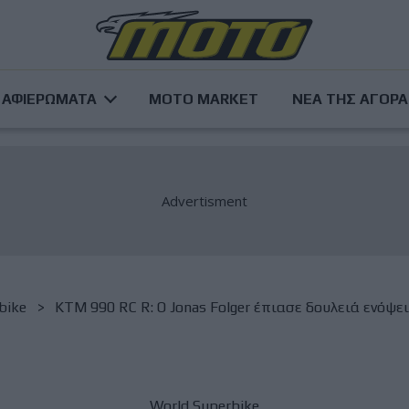
ΑΦΙΕΡΩΜΑΤΑ
MOTO MARKET
ΝΕΑ ΤΗΣ ΑΓΟΡ
bike
KTM 990 RC R: O Jonas Folger έπιασε δουλειά ενόψ
World Superbike