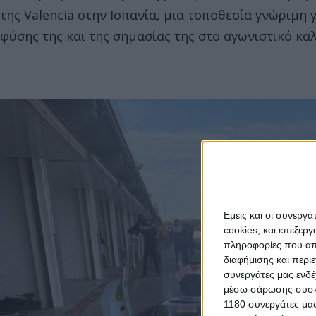
της Valencia στην Ισπανία, μια τοποθεσία γνώριμη 
φύσης της και της σημασίας της στο αγωνιστικό καλ
Εμείς και οι συνεργ
cookies, και επεξε
πληροφορίες που απο
διαφήμισης και περι
συνεργάτες μας ενδέ
μέσω σάρωσης συσκευ
1180 συνεργάτες μας