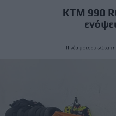
KTM 990 RC
ενόψε
H νέα μοτοσυκλέτα τη