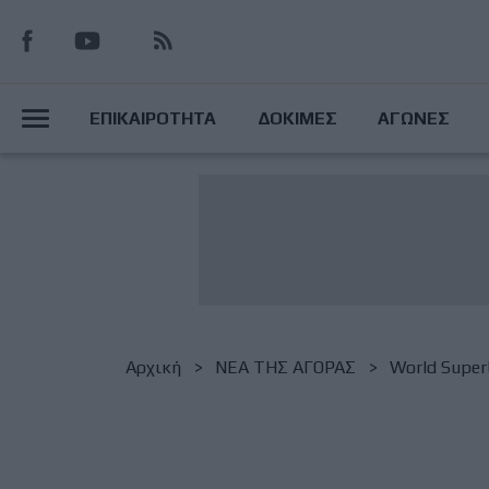
Παράκαμψη
προς
το
Main
κυρίως
ΕΠΙΚΑΙΡΟΤΗΤΑ
ΔΟΚΙΜΕΣ
ΑΓΩΝΕΣ
περιεχόμενο
Menu
Breadcrumb
Αρχική
NΕΑ ΤΗΣ ΑΓΟΡΑΣ
World Super