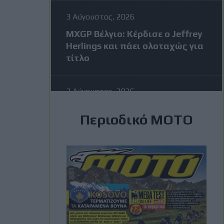
3 Αύγουστος, 2026
MXGP Βέλγιο: Κέρδισε ο Jeffrey
Herlings και πάει ολοταχώς για
τίτλο
3 Αύγουστος, 2026
MotoGP: Η KTM σκέφτεται να
Περιοδικό ΜΟΤΟ
διώξει τον Vinales στην μέση
της σεζόν – Η απάντηση του
Ισπανού
3 Αύγουστος, 2026
Romaniacs: Τελικά
αποτελέσματα ανά κατηγορία –
Τι θέσεις πήραν οι Έλληνες