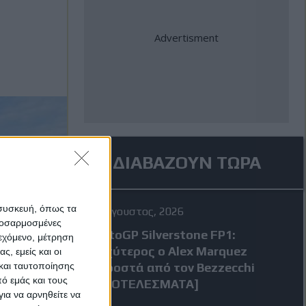
ΔΙΑΒΑΖΟΥΝ ΤΩΡΑ
 συσκευή, όπως τα
7 Αύγουστος, 2026
προσαρμοσμένες
MotoGP Silverstone FP1:
ιεχόμενο, μέτρηση
Ταχύτερος ο Alex Marquez
ς, εμείς και οι
και ταυτοποίησης
μπροστά από τον Bezzecchi
ό εμάς και τους
[ΑΠΟΤΕΛΕΣΜΑΤΑ]
ια να αρνηθείτε να