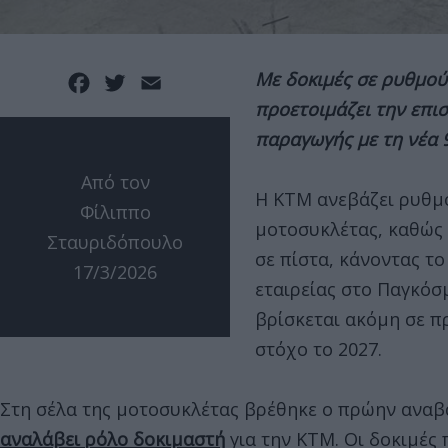
Με δοκιμές σε ρυθμού
Facebook
Twitter
Email
προετοιμάζει την επι
παραγωγής με τη νέα 
Από τον
Η KTM ανεβάζει ρυθμο
Φίλιππο
μοτοσυκλέτας, καθώς
Σταυριδόπουλο
σε πίστα, κάνοντας το
17/3/2026
εταιρείας στο Παγκόσ
βρίσκεται ακόμη σε π
στόχο το 2027.
Στη σέλα της μοτοσυκλέτας βρέθηκε ο πρώην αναβά
αναλάβει ρόλο δοκιμαστή
για την KTM. Οι δοκιμές