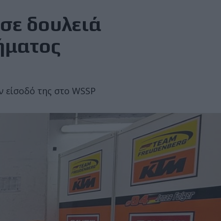
ασε δουλειά
ήματος
ν είσοδό της στo WSSP