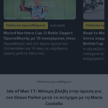
6/8/2026
Υπόλοιπα πρωταθλήματα
Υπόλοιπα πρ
Moto4 Northern Cup: Ο Robin Siegert
Road to Mot
Πρωταθλητής με 10 συνεχόμενες νίκες
λίστα συμμε
Πρωταθλητής από τον πρώτο αγώνα του
British Cup 2
Oschersleben και 10 νίκες σε ισάριθμους
Η νέα σεζόν το
αγώνες μετά το τέλος του...
υπόσχεται έντο
ανερχόμενα ταλέ
Υπόλοιπα πρωταθλήματα
Isle of Man TT: Μόνιμη βλάβη στην όραση για
τον Shaun Parker μετά το ατύχημα με τη Maria
Costello