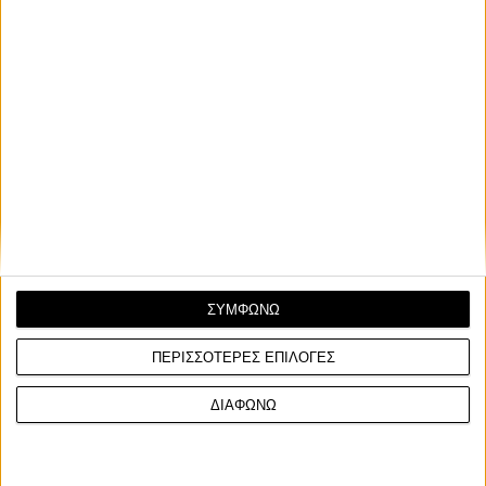
ΣΥΜΦΩΝΩ
ΠΕΡΙΣΣΟΤΕΡΕΣ ΕΠΙΛΟΓΕΣ
ΔΙΑΦΩΝΩ
Στον πρώτο αγώνα επικράτησε με διαφορά 3,179
δευτερολέπτων, αφήνοντας πίσω του τους Roman
Durdis και Swan Emprin, ενώ η Urlass περιορίστηκε