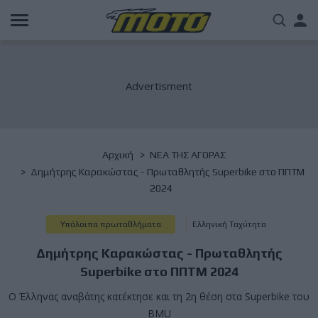
Παράκαμψη
Us
προς
το
acc
κυρίως
περιεχόμενο
me
Breadcrumb
Αρχική
NΕΑ ΤΗΣ ΑΓΟΡΑΣ
Δημήτρης Καρακώστας - Πρωταθλητής Superbike στο ΠΠΤΜ
2024
Υπόλοιπα πρωταθλήματα
Ελληνική Ταχύτητα
Δημήτρης Καρακώστας - Πρωταθλητής
Superbike στο ΠΠΤΜ 2024
Ο Έλληνας αναβάτης κατέκτησε και τη 2η θέση στα Superbike του
BMU