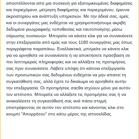
αποστέλλονται από μια συσκευή για εξατομικευμένες διαφημίσεις
Στον αγώνα του Σαββάτου, ο Καρακώστας τερμάτισε
και περιεχόμενο, μέτρηση διαφήμισης και περιεχομένου, έρευνα
3ος, ενώ την Κυριακή ο Έλληνας αναβάτης, που
ακροατηρίου και ανάπτυξη υπηρεσιών.
Με την άδειά σας, εμείς
αγωνίζεται με Honda CBR 1000RR-R SP έκανε πολύ
και οι συνεργάτες μας ενδέχεται να χρησιμοποιήσουμε ακριβή
καλή εκκίνηση για να στρίψει πρώτος, οδηγώντας τον
δεδομένα γεωγραφικής τοποθεσίας και ταυτοποίησης μέσω
αγώνα για λιγους γύρους. Η συνέχεια του αγώνα είχε
σάρωσης συσκευών. Μπορείτε να κάνετε κλικ για να συναινέσετε
προσπεράσματα και εναλλαγές θέσεων, με τον Έλληνα
στην επεξεργασία από εμάς και τους 1180 συνεργάτες μας όπως
αναβάτη να τερματίζει και πάλι στην τρίτη θέση του
περιγράφεται παραπάνω. Εναλλακτικά, μπορείτε να κάνετε κλικ
βάθρου, κατακτώντας για 3η φορά τον τίτλο του
για να αρνηθείτε να συναινέσετε ή να αποκτήσετε πρόσβαση σε
Πρωταθλητή Ελλάδας στα Superbike, ενώ πήρε και την
πιο λεπτομερείς πληροφορίες και να αλλάξετε τις προτιμήσεις
2η θέση στην τελική βαθμολογία του BMU.
σας πριν συναινέσετε.
Λάβετε υπόψη ότι κάποια επεξεργασία
των προσωπικών σας δεδομένων ενδέχεται να μην απαιτεί τη
συγκατάθεσή σας, αλλά έχετε το δικαίωμα να αρνηθείτε αυτήν
την επεξεργασία. Οι προτιμήσεις σαςθα ισχύουν μόνο για αυτόν
τον ιστότοπο. Μπορείτε να αλλάξετε τις προτιμήσεις σας ή να
ανακαλέσετε τη συγκατάθεσή σας ανά πάσα στιγμή
επιστρέφοντας σε αυτόν τον ιστότοπο και κάνοντας κλικ στο
κουμπί "Απορρήτου" στο κάτω μέρος της ιστοσελίδας.