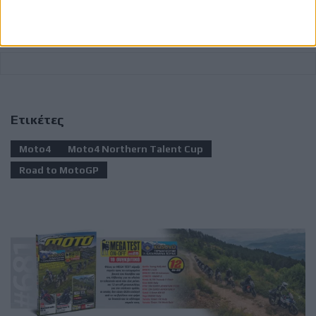
Ετικέτες
Moto4
Moto4 Northern Talent Cup
Road to MotoGP