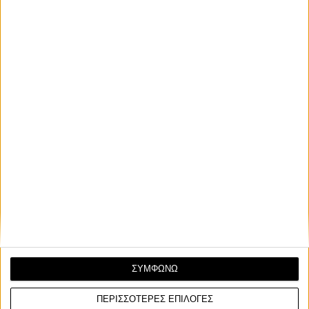
Στον πρώτο αγώνα επικράτησε με διαφορά 3,179
δευτερολέπτων, αφήνοντας πίσω του τους Roman
Durdis και Swan Emprin, ενώ η Urlass περιορίστηκε
στην ένατη θέση έπειτα από έναν δύσκολο αγώνα.
ΣΥΜΦΩΝΩ
ΠΕΡΙΣΣΟΤΕΡΕΣ ΕΠΙΛΟΓΕΣ