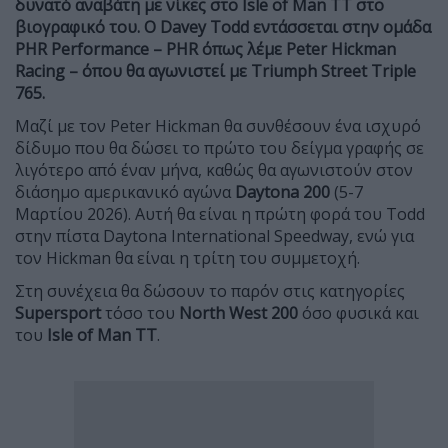
δυνατό αναβάτη με νίκες στο Isle of Man TT στο
βιογραφικό του. Ο Davey Todd εντάσσεται στην ομάδα
PHR
Performance
–
PHR
όπως λέμε
Peter
Hickman
Racing
– όπου θα αγωνιστεί με Triumph Street Triple
765.
Μαζί με τον Peter Hickman θα συνθέσουν ένα ισχυρό
δίδυμο που θα δώσει το πρώτο του δείγμα γραφής σε
λιγότερο από έναν μήνα, καθώς θα αγωνιστούν στον
διάσημο αμερικανικό αγώνα
Daytona 200
(5-7
Μαρτίου 2026). Αυτή θα είναι η πρώτη φορά του Todd
στην πίστα
Daytona
International
Speedway
, ενώ για
τον Hickman θα είναι η τρίτη του συμμετοχή.
Στη συνέχεια θα δώσουν το παρόν στις κατηγορίες
Supersport
τόσο του
North
West
200
όσο φυσικά και
του
Isle
of
Man
TT
.