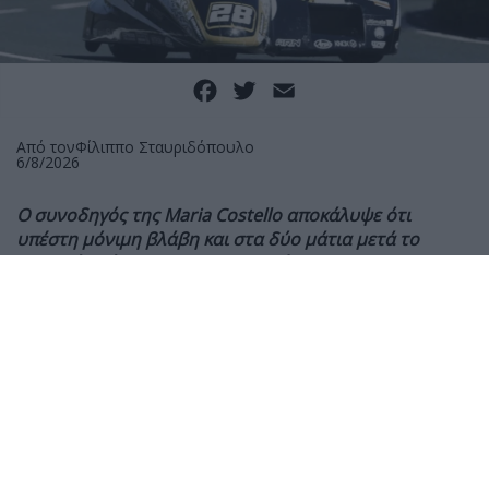
Facebook
Twitter
Email
Από τον
Φίλιππο Σταυριδόπουλο
6/8/2026
Ο συνοδηγός της Maria Costello αποκάλυψε ότι
υπέστη μόνιμη βλάβη και στα δύο μάτια μετά το
σοβαρό ατύχημα στις κατατακτήριες του Sidecar TT,
ενώ συνεχίζει την αποκατάστασή του από
πολλαπλούς τραυματισμούς.
Ο Shaun Parker, συνοδηγός της Maria Costello στο
Sidecar TT, αποκάλυψε ότι έχει υποστεί μόνιμη βλάβη
στην όρασή του
μετά το σοβαρό ατύχημα που είχαν
κατά τη διάρκεια των πρώτων κατατακτήριων
δοκιμών του Isle of Man TT 2026, στις 26 Μαΐου.
Το πλήρωμα τραυματίστηκε σοβαρά όταν έχασε τον