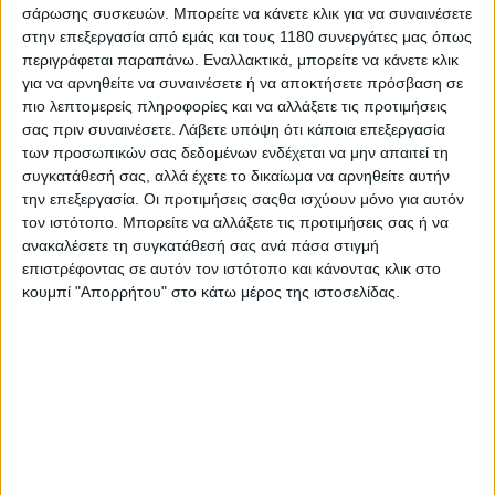
σάρωσης συσκευών. Μπορείτε να κάνετε κλικ για να συναινέσετε
στην επεξεργασία από εμάς και τους 1180 συνεργάτες μας όπως
Οι Hickman και Todd έχουν παρελθόν ως ομόσταυλοι,
περιγράφεται παραπάνω. Εναλλακτικά, μπορείτε να κάνετε κλικ
καθώς πέρυσι πρωταγωνίστησαν στο ΤΤ με
για να αρνηθείτε να συναινέσετε ή να αποκτήσετε πρόσβαση σε
μοτοσυκλέτες της
BMW
, ενώ τον περασμένο Νοέμβρη
πιο λεπτομερείς πληροφορίες και να αλλάξετε τις προτιμήσεις
ο Todd είχε θριαμβεύσει στο
Macau Motorcycle Grand
σας πριν συναινέσετε.
Λάβετε υπόψη ότι κάποια επεξεργασία
Prix
, επικρατώντας του ομόσταυλού του Hickman.
των προσωπικών σας δεδομένων ενδέχεται να μην απαιτεί τη
συγκατάθεσή σας, αλλά έχετε το δικαίωμα να αρνηθείτε αυτήν
την επεξεργασία. Οι προτιμήσεις σαςθα ισχύουν μόνο για αυτόν
τον ιστότοπο. Μπορείτε να αλλάξετε τις προτιμήσεις σας ή να
ανακαλέσετε τη συγκατάθεσή σας ανά πάσα στιγμή
επιστρέφοντας σε αυτόν τον ιστότοπο και κάνοντας κλικ στο
κουμπί "Απορρήτου" στο κάτω μέρος της ιστοσελίδας.