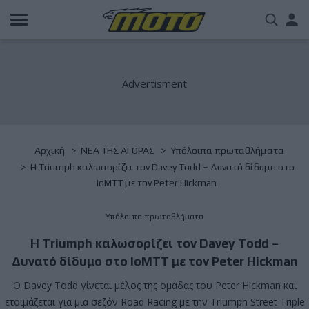
Παράκαμψη
Us
προς
το
acc
κυρίως
περιεχόμενο
me
Breadcrumb
Αρχική
NΕΑ ΤΗΣ ΑΓΟΡΑΣ
Υπόλοιπα πρωταθλήματα
H Triumph καλωσορίζει τον Davey Todd – Δυνατό δίδυμο στο
IoMTT με τον Peter Hickman
Υπόλοιπα πρωταθλήματα
H Triumph καλωσορίζει τον Davey Todd –
Δυνατό δίδυμο στο IoMTT με τον Peter Hickman
Ο Davey Todd γίνεται μέλος της ομάδας του Peter Hickman και
ετοιμάζεται για μια σεζόν Road Racing με την Triumph Street Triple