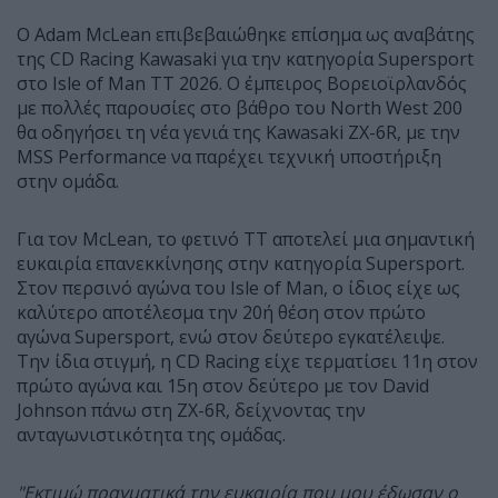
Ο Adam McLean επιβεβαιώθηκε επίσημα ως αναβάτης
της CD Racing Kawasaki για την κατηγορία Supersport
στο Isle of Man TT 2026. Ο έμπειρος Βορειοϊρλανδός
με πολλές παρουσίες στο βάθρο του North West 200
θα οδηγήσει τη νέα γενιά της Kawasaki ZX-6R, με την
MSS Performance να παρέχει τεχνική υποστήριξη
στην ομάδα.
Για τον McLean, το φετινό TT αποτελεί μια σημαντική
ευκαιρία επανεκκίνησης στην κατηγορία Supersport.
Στον περσινό αγώνα του Isle of Man, ο ίδιος είχε ως
καλύτερο αποτέλεσμα την 20ή θέση στον πρώτο
αγώνα Supersport, ενώ στον δεύτερο εγκατέλειψε.
Την ίδια στιγμή, η CD Racing είχε τερματίσει 11η στον
πρώτο αγώνα και 15η στον δεύτερο με τον David
Johnson πάνω στη ZX-6R, δείχνοντας την
ανταγωνιστικότητα της ομάδας.
"Εκτιμώ πραγματικά την ευκαιρία που μου έδωσαν ο