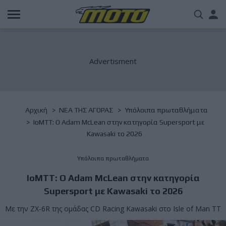
Παράκαμψη
Us
προς
το
acc
κυρίως
περιεχόμενο
me
Breadcrumb
Αρχική
NΕΑ ΤΗΣ ΑΓΟΡΑΣ
Υπόλοιπα πρωταθλήματα
IoMTT: O Adam McLean στην κατηγορία Supersport με
Kawasaki το 2026
Υπόλοιπα πρωταθλήματα
IoMTT: O Adam McLean στην κατηγορία
Supersport με Kawasaki το 2026
Με την ZX-6R της ομάδας CD Racing Kawasaki στο Isle of Man TT