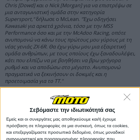
Chris [Dowd] και ο Nick [Morgan] για να επιστρέψω σε
μια ανταγωνιστική ομάδα στην κατηγορία
Supersport,"
δήλωσε ο McLean.
"Έχω οδηγήσει
Kawasaki για αρκετά χρόνια, τόσο με την MSS
Performance όσο και με την McAdoo Racing, οπότε
ανυπομονώ να κάνω τους πρώτους μου γύρους με τη
νέας γενιάς ZX-6R. Θα έχω γύρω μου μια εξαιρετική
ομάδα ανθρώπων, με τους οποίους έχω ξαναδουλέψει,
κάτι που ελπίζω να με βοηθήσει να βρω γρήγορα
ρυθμό και να αποδώσω στο μέγιστο. Ανυπομονώ
πραγματικά να ξεκινήσουν οι δοκιμές και η
προετοιμασία για το TT."
Σεβόμαστε την ιδιωτικότητά σας
Εμείς και οι συνεργάτες μας αποθηκεύουμε και/ή έχουμε
πρόσβαση σε πληροφορίες σε μια συσκευή, όπως τα cookies,
και επεξεργαζόμαστε προσωπικά δεδομένα, όπως μοναδικοί
αναγνωριστικοί και προσαρμοσμένες πληροφορίες που