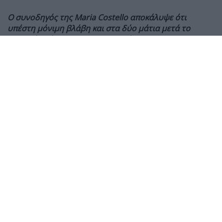
Ο συνοδηγός της Maria Costello αποκάλυψε ότι
υπέστη μόνιμη βλάβη και στα δύο μάτια μετά το
σοβαρό ατύχημα στις κατατακτήριες του Sidecar TT,
ενώ συνεχίζει την αποκατάστασή του από
πολλαπλούς τραυματισμούς.
Ο Shaun Parker, συνοδηγός της Maria Costello στο
Sidecar TT, αποκάλυψε ότι έχει υποστεί μόνιμη βλάβη
στην όρασή του
μετά το σοβαρό ατύχημα που είχαν
κατά τη διάρκεια των πρώτων κατατακτήριων
δοκιμών του Isle of Man TT 2026, στις 26 Μαΐου.
Το πλήρωμα τραυματίστηκε σοβαρά όταν έχασε τον
έλεγχο του sidecar στη διάρκεια του πρώτου
προκριματικού. Περισσότερες από οκτώ εβδομάδες
μετά το ατύχημα, ο Parker αναρρώνει από
τραυματισμούς στο γόνατο, τη γνάθο και εσωτερικά
όργανα, όμως η μεγαλύτερη συνέπεια αφορά τελικά
την όρασή του.
Σε ενημέρωση που δημοσίευσε στα μέσα κοινωνικής