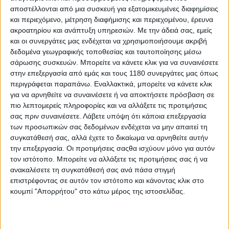
αποστέλλονται από μια συσκευή για εξατομικευμένες διαφημίσεις
και περιεχόμενο, μέτρηση διαφήμισης και περιεχομένου, έρευνα
ακροατηρίου και ανάπτυξη υπηρεσιών.
Με την άδειά σας, εμείς
και οι συνεργάτες μας ενδέχεται να χρησιμοποιήσουμε ακριβή
δεδομένα γεωγραφικής τοποθεσίας και ταυτοποίησης μέσω
σάρωσης συσκευών. Μπορείτε να κάνετε κλικ για να συναινέσετε
στην επεξεργασία από εμάς και τους 1180 συνεργάτες μας όπως
περιγράφεται παραπάνω. Εναλλακτικά, μπορείτε να κάνετε κλικ
για να αρνηθείτε να συναινέσετε ή να αποκτήσετε πρόσβαση σε
πιο λεπτομερείς πληροφορίες και να αλλάξετε τις προτιμήσεις
σας πριν συναινέσετε.
Λάβετε υπόψη ότι κάποια επεξεργασία
των προσωπικών σας δεδομένων ενδέχεται να μην απαιτεί τη
συγκατάθεσή σας, αλλά έχετε το δικαίωμα να αρνηθείτε αυτήν
την επεξεργασία. Οι προτιμήσεις σαςθα ισχύουν μόνο για αυτόν
τον ιστότοπο. Μπορείτε να αλλάξετε τις προτιμήσεις σας ή να
ανακαλέσετε τη συγκατάθεσή σας ανά πάσα στιγμή
επιστρέφοντας σε αυτόν τον ιστότοπο και κάνοντας κλικ στο
κουμπί "Απορρήτου" στο κάτω μέρος της ιστοσελίδας.
Από την πλευρά του, ο Nick Morgan, διευθυντής της
MSS Performance, τόνισε τη σημασία της συνεργασίας: