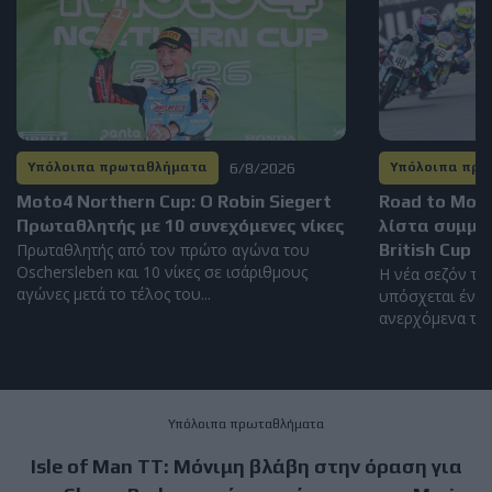
6/8/2026
Υπόλοιπα πρωταθλήματα
Υπόλοιπα πρ
Moto4 Northern Cup: Ο Robin Siegert
Road to Mot
Πρωταθλητής με 10 συνεχόμενες νίκες
λίστα συμμε
Πρωταθλητής από τον πρώτο αγώνα του
British Cup 2
Oschersleben και 10 νίκες σε ισάριθμους
Η νέα σεζόν το
αγώνες μετά το τέλος του...
υπόσχεται έντο
ανερχόμενα ταλέ
Υπόλοιπα πρωταθλήματα
Isle of Man TT: Μόνιμη βλάβη στην όραση για