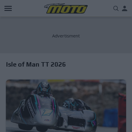
Παράκαμψη
Us
προς
το
acc
κυρίως
περιεχόμενο
me
Isle of Man TT 2026