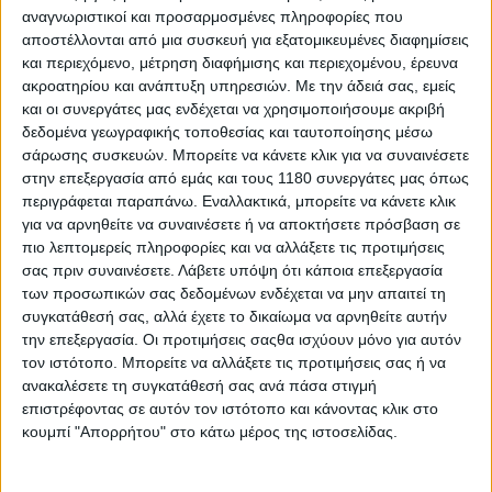
Ο Dean Harrison δεν κατέκτησε μόνο τη νίκη στο Milwaukee
αναγνωριστικοί και προσαρμοσμένες πληροφορίες που
Senior TT του Isle of Man TT 2026, αλλά και...
αποστέλλονται από μια συσκευή για εξατομικευμένες διαφημίσεις
και περιεχόμενο, μέτρηση διαφήμισης και περιεχομένου, έρευνα
ακροατηρίου και ανάπτυξη υπηρεσιών.
Με την άδειά σας, εμείς
και οι συνεργάτες μας ενδέχεται να χρησιμοποιήσουμε ακριβή
δεδομένα γεωγραφικής τοποθεσίας και ταυτοποίησης μέσω
σάρωσης συσκευών. Μπορείτε να κάνετε κλικ για να συναινέσετε
στην επεξεργασία από εμάς και τους 1180 συνεργάτες μας όπως
περιγράφεται παραπάνω. Εναλλακτικά, μπορείτε να κάνετε κλικ
για να αρνηθείτε να συναινέσετε ή να αποκτήσετε πρόσβαση σε
πιο λεπτομερείς πληροφορίες και να αλλάξετε τις προτιμήσεις
σας πριν συναινέσετε.
Λάβετε υπόψη ότι κάποια επεξεργασία
των προσωπικών σας δεδομένων ενδέχεται να μην απαιτεί τη
συγκατάθεσή σας, αλλά έχετε το δικαίωμα να αρνηθείτε αυτήν
την επεξεργασία. Οι προτιμήσεις σαςθα ισχύουν μόνο για αυτόν
Υπόλοιπα πρωταθλήματα
8/6/2026
τον ιστότοπο. Μπορείτε να αλλάξετε τις προτιμήσεις σας ή να
ανακαλέσετε τη συγκατάθεσή σας ανά πάσα στιγμή
Isle of Man TT: Οριστικό τέλος με ακυρώσεις λόγω
επιστρέφοντας σε αυτόν τον ιστότοπο και κάνοντας κλικ στο
καιρού - Νικητής του Senior TT ο Dean Harrison
κουμπί "Απορρήτου" στο κάτω μέρος της ιστοσελίδας.
Οι ακραίες καιρικές συνθήκες που ταλαιπώρησαν τη
διοργάνωση σε όλη τη διάρκεια της εβδομάδας ανάγκασ...