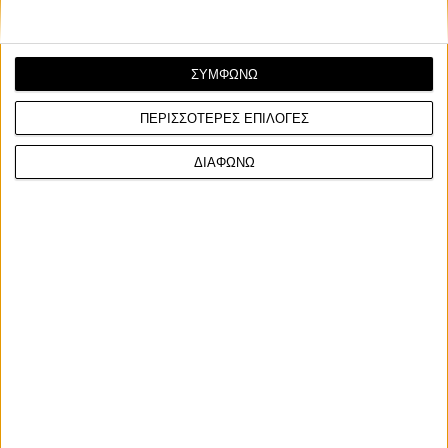
ΣΥΜΦΩΝΩ
ΠΕΡΙΣΣΟΤΕΡΕΣ ΕΠΙΛΟΓΕΣ
Υπόλοιπα πρωταθλήματα
27/5/2026
ΔΙΑΦΩΝΩ
Isle of Man TT 2026, Qualifying: Ταχύτερος με ρεκόρ
ο Harrison – Δεύτερος ο Dunlop
Τα προκριματικά ξεκίνησαν για τα καλά το βράδυ της Τρίτης
για τους αγώνες Isle of Man TT 2026, με τέ...