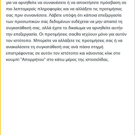
για να αρνηθείτε να συναινέσετε ή να αποκτήσετε πρόσβαση σε
πιο λεπτομερείς πληροφορίες και να αλλάξετε τις προτιμήσεις
σας πριν συναινέσετε.
Λάβετε υπόψη ότι κάποια επεξεργασία
των προσωπικών σας δεδομένων ενδέχεται να μην απαιτεί τη
συγκατάθεσή σας, αλλά έχετε το δικαίωμα να αρνηθείτε αυτήν
την επεξεργασία. Οι προτιμήσεις σαςθα ισχύουν μόνο για αυτόν
τον ιστότοπο. Μπορείτε να αλλάξετε τις προτιμήσεις σας ή να
Αξιόλογη η μετριοφροσύνη, αλλά... Toni, όπως πάνε τα
ανακαλέσετε τη συγκατάθεσή σας ανά πάσα στιγμή
πράγματα μάλλον ο τελευταίος σου θα είναι όταν
επιστρέφοντας σε αυτόν τον ιστότοπο και κάνοντας κλικ στο
βαρεθείς εσύ να κερδίζεις, κι όχι όταν βρεθεί κάποιος
κουμπί "Απορρήτου" στο κάτω μέρος της ιστοσελίδας.
να σε ανταγωνιστεί.
Ακολουθεί η γενική βαθμολογία μετά από 7 αγώνες.
ΘΕΣΗ
ΑΝΑΒΑΤΗΣ
ΟΜΑΔΑ
ΒΑΘΜΟΙ
Repsol
1
Bou Toni
130
Honda HRC
Gas Gas
2
Busto Jaime
Factory
99