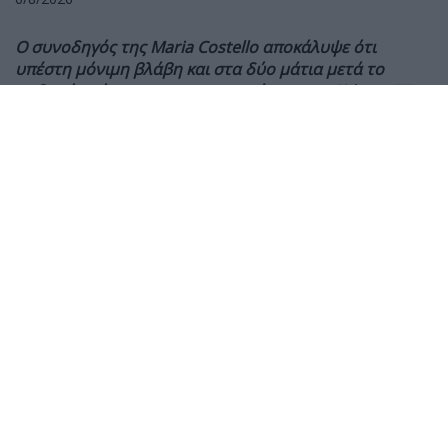
Ο συνοδηγός της Maria Costello αποκάλυψε ότι
υπέστη μόνιμη βλάβη και στα δύο μάτια μετά το
σοβαρό ατύχημα στις κατατακτήριες του Sidecar TT,
ενώ συνεχίζει την αποκατάστασή του από
πολλαπλούς τραυματισμούς.
Ο Shaun Parker, συνοδηγός της Maria Costello στο
Sidecar TT, αποκάλυψε ότι έχει υποστεί μόνιμη βλάβη
στην όρασή του
μετά το σοβαρό ατύχημα που είχαν
κατά τη διάρκεια των πρώτων κατατακτήριων
δοκιμών του Isle of Man TT 2026, στις 26 Μαΐου.
Το πλήρωμα τραυματίστηκε σοβαρά όταν έχασε τον
έλεγχο του sidecar στη διάρκεια του πρώτου
προκριματικού. Περισσότερες από οκτώ εβδομάδες
μετά το ατύχημα, ο Parker αναρρώνει από
τραυματισμούς στο γόνατο, τη γνάθο και εσωτερικά
όργανα, όμως η μεγαλύτερη συνέπεια αφορά τελικά
την όρασή του.