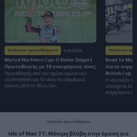
6/8/2026
Υπόλοιπα πρωταθλήματα
Υπόλοιπα πρ
Moto4 Northern Cup: Ο Robin Siegert
Road to Mot
Πρωταθλητής με 10 συνεχόμενες νίκες
λίστα συμμε
Πρωταθλητής από τον πρώτο αγώνα του
British Cup 2
Oschersleben και 10 νίκες σε ισάριθμους
Η νέα σεζόν το
αγώνες μετά το τέλος του...
υπόσχεται έντο
ανερχόμενα ταλέ
Υπόλοιπα πρωταθλήματα
Isle of Man TT: Μόνιμη βλάβη στην όραση για