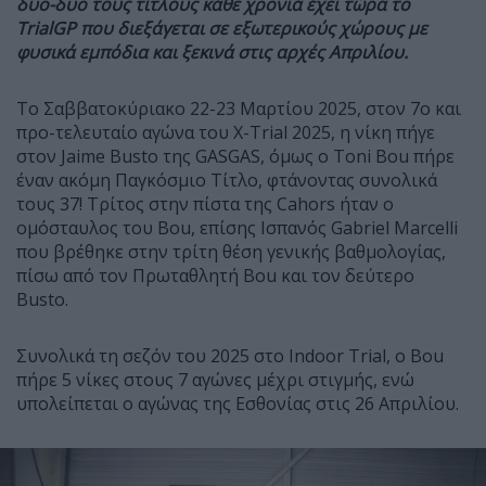
δυο-δυο τους τίτλους κάθε χρονιά έχει τώρα το
TrialGP που διεξάγεται σε εξωτερικούς χώρους με
φυσικά εμπόδια και ξεκινά στις αρχές Απριλίου.
Το Σαββατοκύριακο 22-23 Μαρτίου 2025, στον 7o και
προ-τελευταίο αγώνα του X-Trial 2025, η νίκη πήγε
στον Jaime Busto της GASGAS, όμως ο Toni Bou πήρε
έναν ακόμη Παγκόσμιο Τίτλο, φτάνοντας συνολικά
τους 37! Τρίτος στην πίστα της Cahors ήταν ο
ομόσταυλος του Bou, επίσης Ισπανός Gabriel Marcelli
που βρέθηκε στην τρίτη θέση γενικής βαθμολογίας,
πίσω από τον Πρωταθλητή Bou και τον δεύτερο
Busto.
Συνολικά τη σεζόν του 2025 στο Indoor Trial, ο Bou
πήρε 5 νίκες στους 7 αγώνες μέχρι στιγμής, ενώ
υπολείπεται ο αγώνας της Εσθονίας στις 26 Απριλίου.