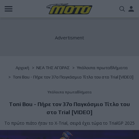
Παράκαμψη
Us
προς
το
acc
κυρίως
περιεχόμενο
me
Breadcrumb
Αρχική
NΕΑ ΤΗΣ ΑΓΟΡΑΣ
Υπόλοιπα πρωταθλήματα
Toni Bou - Πήρε τον 37ο Παγκόσμιο Τίτλο του στο Trial [VIDEO]
Υπόλοιπα πρωταθλήματα
Toni Bou - Πήρε τον 37ο Παγκόσμιο Τίτλο του
στο Trial [VIDEO]
Το πρώτο πιάτο ήταν το X-Trial, σειρά έχει τώρα το TrialGP 2025