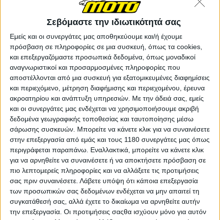
Σεβόμαστε την ιδιωτικότητά σας
Επικαιρότητα
26/4/2025
Εμείς και οι συνεργάτες μας αποθηκεύουμε και/ή έχουμε
Horwin Senmenti 0 - Το μοναδικό πρωτότυπο στην
πρόσβαση σε πληροφορίες σε μια συσκευή, όπως τα cookies,
Ευρώπη στο Moto Show 2025!
και επεξεργαζόμαστε προσωπικά δεδομένα, όπως μοναδικοί
Με εντυπωσιακές προδιαγραφές αναφορικά με τις επιδόσεις
αναγνωριστικοί και προσαρμοσμένες πληροφορίες που
του και προηγμένα συστήματα ARAS -ραντάρ εμπρός και πίσω
αποστέλλονται από μια συσκευή για εξατομικευμένες διαφημίσεις
παρακαλώ- το πρωτότυπο Horwin Senmenti 0 βρίσκεται στο
και περιεχόμενο, μέτρηση διαφήμισης και περιεχομένου, έρευνα
φετινό Moto Show 2025 και κλέβει...
ακροατηρίου και ανάπτυξη υπηρεσιών.
Με την άδειά σας, εμείς
και οι συνεργάτες μας ενδέχεται να χρησιμοποιήσουμε ακριβή
Επικαιρότητα
δεδομένα γεωγραφικής τοποθεσίας και ταυτοποίησης μέσω
σάρωσης συσκευών. Μπορείτε να κάνετε κλικ για να συναινέσετε
Horwin SK3 Plus - Διαθέσιμο και στην ελληνική
στην επεξεργασία από εμάς και τους 1180 συνεργάτες μας όπως
αγορά
περιγράφεται παραπάνω. Εναλλακτικά, μπορείτε να κάνετε κλικ
Το Horwin SK3 Plus είναι πλέον διαθέσιμο και στη χώρα μας
για να αρνηθείτε να συναινέσετε ή να αποκτήσετε πρόσβαση σε
από τον Όμιλο Επιχειρήσεων Σαρακάκη με αυτ...
πιο λεπτομερείς πληροφορίες και να αλλάξετε τις προτιμήσεις
σας πριν συναινέσετε.
Λάβετε υπόψη ότι κάποια επεξεργασία
Επικαιρότητα
των προσωπικών σας δεδομένων ενδέχεται να μην απαιτεί τη
συγκατάθεσή σας, αλλά έχετε το δικαίωμα να αρνηθείτε αυτήν
Horwin Senmenti 0 - Κέρδισε βραβείο Red Dot... πριν
την επεξεργασία. Οι προτιμήσεις σαςθα ισχύουν μόνο για αυτόν
καν βγει στην παραγωγή