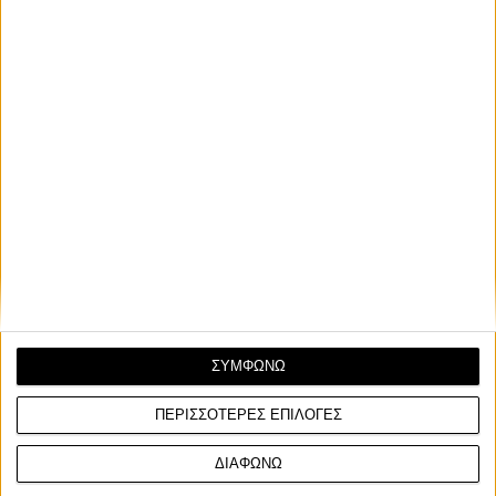
Νέα Μοντέλα
15/11/2023
EICMA 2023: HORWIN SENMENTI 0 - Στην παραγωγή
ΣΥΜΦΩΝΩ
με 100 hp, 200 χλμ/ώρα τελικής, 300 χλμ.
αυτονομίας και φόρτιση 0-80% σε 30 λεπτά!
ΠΕΡΙΣΣΟΤΕΡΕΣ ΕΠΙΛΟΓΕΣ
Η HORWIN, που μας συστήθηκε στην Ελλάδα το 2023 μέσω
του αποκλειστικού αντιπροσώπου της Ι.Δ. ΣΑΡΑΚΑΚ...
ΔΙΑΦΩΝΩ