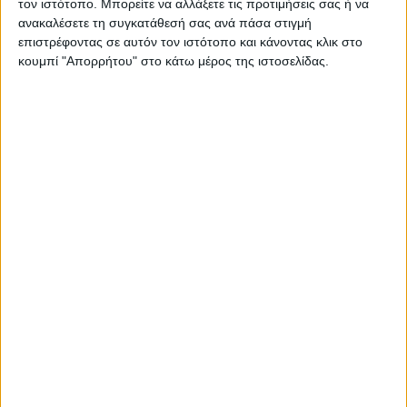
τον ιστότοπο. Μπορείτε να αλλάξετε τις προτιμήσεις σας ή να
To Senmenti 0 παρουσιάστηκε στην EICMA το 2023
ανακαλέσετε τη συγκατάθεσή σας ανά πάσα στιγμή
εντυπωσιάζοντας με τα τεχνικά χαρακτηριστικά και τις ...
επιστρέφοντας σε αυτόν τον ιστότοπο και κάνοντας κλικ στο
κουμπί "Απορρήτου" στο κάτω μέρος της ιστοσελίδας.
Επικαιρότητα
24/11/2023
Horwin – Έκπτωση 500 ευρώ στα EK3 και SK3 για
τους επαγγελματίες διανομείς
Η Horwin ακολουθεί και αυτή το πνεύμα της Black Friday,
προσφέροντας τα ηλεκτρικά scooter EK3 και SK...