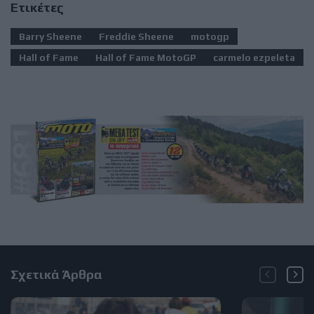
Ετικέτες
Barry Sheene
Freddie Sheene
motogp
Hall of Fame
Hall of Fame MotoGP
carmelo ezpeleta
Σχετικά Άρθρα