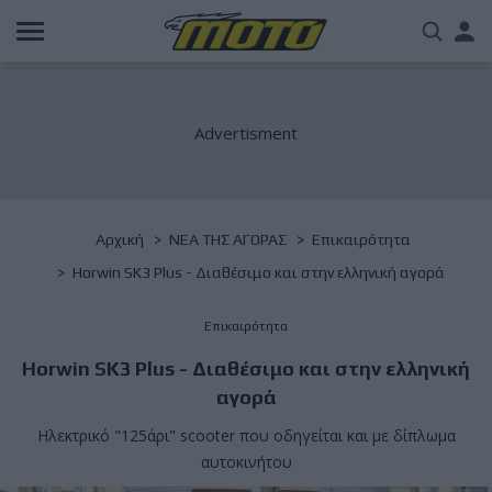
Παράκαμψη
Us
προς
το
acc
κυρίως
περιεχόμενο
me
Breadcrumb
Αρχική
NΕΑ ΤΗΣ ΑΓΟΡΑΣ
Επικαιρότητα
Horwin SK3 Plus - Διαθέσιμο και στην ελληνική αγορά
Επικαιρότητα
Horwin SK3 Plus - Διαθέσιμο και στην ελληνική
αγορά
Ηλεκτρικό "125άρι" scooter που οδηγείται και με δίπλωμα
αυτοκινήτου