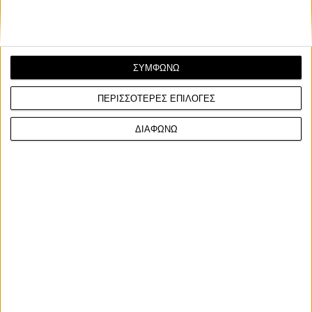
ΣΥΜΦΩΝΩ
ΠΕΡΙΣΣΟΤΕΡΕΣ ΕΠΙΛΟΓΕΣ
ΔΙΑΦΩΝΩ
Facebook
Twitter
Email
Από τον
Φίλιππο Σταυριδόπουλο
7/8/2026
Ο Barry Sheene γίνεται ένας από τους πρώτους
αναβάτες που εντάσσονται στο νέο MotoGP Hall of
Fame, μια αναγνώριση που ξεκίνησε το 2025 για τους
κορυφαίους της ιστορίας του θεσμού.