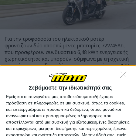
Για την τροφοδοσία του ηλεκτρικού μοτέρ
φροντίζουν δύο αποσπώμενες μπαταρίες 72V/45Ah,
που προσφέρουν συνδυαστικά 6,48 kWh ενεργειακής
χωρητικότητας και μπορούν, σύμφωνα με τη σχετική
ανακοίνωση, να εξασφαλίσουν αυτονομια έως και 130
χλμ. Ο χρόνος πλήρους φόρτισης για κάθε μπαταρία
είναι περίπου 4,5 ώρες, επιτρέποντας μεγαλύτερες
διαδρομές με λιγότερες στάσεις, ενώ μπορείτε να
Σεβόμαστε την ιδιωτικότητά σας
χρησιμοποιείτε τη μία όση ώρα φορτίζει η άλλη.
Εμείς και οι συνεργάτες μας αποθηκεύουμε και/ή έχουμε
πρόσβαση σε πληροφορίες σε μια συσκευή, όπως τα cookies,
Η κίνηση από το ηλεκτρικό μοτέρ φτάνει στον πίσω
και επεξεργαζόμαστε προσωπικά δεδομένα, όπως μοναδικοί
τροχό με ιμάντα Gates κατασκευασμένο από
αναγνωριστικοί και προσαρμοσμένες πληροφορίες που
ανθρακονήματα που προσφέρει ομαλή και αθόρυβη
αποστέλλονται από μια συσκευή για εξατομικευμένες διαφημίσεις
μετάδοση της ισχύος.
και περιεχόμενο, μέτρηση διαφήμισης και περιεχομένου, έρευνα
ακροατηρίου και ανάπτυξη υπηρεσιών.
Με την άδειά σας, εμείς