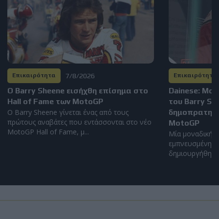
7/8/2026
Επικαιρότητα
Επικαιρότητα
Ο Barry Sheene εισήχθη επίσημα στο
Dainese: Μο
Hall of Fame των MotoGP
του Barry S
Ο Barry Sheene γίνεται ένας από τους
δημοπρατηθεί
πρώτους αναβάτες που εντάσσονται στο νέο
MotoGP
MotoGP Hall of Fame, μ...
Μία μοναδική α
εμπνευσμένη απ
δημιουργήθηκε α
Επικαιρότητα