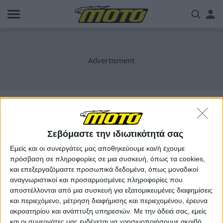
Παράκαμψη
Us
προς
το
acc
κυρίως
περιεχόμενο
me
Hunter 350
Σεβόμαστε την ιδιωτικότητά σας
Εμείς και οι συνεργάτες μας αποθηκεύουμε και/ή έχουμε
πρόσβαση σε πληροφορίες σε μια συσκευή, όπως τα cookies,
και επεξεργαζόμαστε προσωπικά δεδομένα, όπως μοναδικοί
αναγνωριστικοί και προσαρμοσμένες πληροφορίες που
αποστέλλονται από μια συσκευή για εξατομικευμένες διαφημίσεις
και περιεχόμενο, μέτρηση διαφήμισης και περιεχομένου, έρευνα
ακροατηρίου και ανάπτυξη υπηρεσιών.
Με την άδειά σας, εμείς
και οι συνεργάτες μας ενδέχεται να χρησιμοποιήσουμε ακριβή