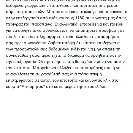
δεδομένα γεωγραφικής τοποθεσίας και ταυτοποίησης μέσω
σάρωσης συσκευών. Μπορείτε να κάνετε κλικ για να συναινέσετε
Νέα Μοντέλα
29/4/2025
στην επεξεργασία από εμάς και τους 1180 συνεργάτες μας όπως
περιγράφεται παραπάνω. Εναλλακτικά, μπορείτε να κάνετε κλικ
Royal Enfield Hunter 350 2025: Αναβάθμιση σε
για να αρνηθείτε να συναινέσετε ή να αποκτήσετε πρόσβαση σε
αναρτήσεις και συμπλέκτης περιορισμένης
πιο λεπτομερείς πληροφορίες και να αλλάξετε τις προτιμήσεις
ολίσθησης με υποβοήθηση
σας πριν συναινέσετε.
Λάβετε υπόψη ότι κάποια επεξεργασία
Η Royal Enfield προχώρησε στο φρεσκάρισμα του Hunter 350
των προσωπικών σας δεδομένων ενδέχεται να μην απαιτεί τη
για το 2025 με αλλαγές ουσίας που βελτιώνουν τη
συγκατάθεσή σας, αλλά έχετε το δικαίωμα να αρνηθείτε αυτήν
συμπεριφορά, τη χρηστικότητά του αλλά και την ασφάλεια.
την επεξεργασία. Οι προτιμήσεις σαςθα ισχύουν μόνο για αυτόν
Συγκεκριμένα η ρετρό σχεδίασης μοτοσ...
τον ιστότοπο. Μπορείτε να αλλάξετε τις προτιμήσεις σας ή να
ανακαλέσετε τη συγκατάθεσή σας ανά πάσα στιγμή
επιστρέφοντας σε αυτόν τον ιστότοπο και κάνοντας κλικ στο
κουμπί "Απορρήτου" στο κάτω μέρος της ιστοσελίδας.