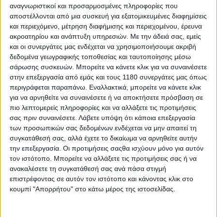
αναγνωριστικοί και προσαρμοσμένες πληροφορίες που
αποστέλλονται από μια συσκευή για εξατομικευμένες διαφημίσεις
Race News
19/12/2025
και περιεχόμενο, μέτρηση διαφήμισης και περιεχομένου, έρευνα
ακροατηρίου και ανάπτυξη υπηρεσιών.
Με την άδειά σας, εμείς
MotoGP: Το 2025 έκλεισε με ρεκόρ ανάπτυξης και
και οι συνεργάτες μας ενδέχεται να χρησιμοποιήσουμε ακριβή
ρεκόρ προσέλευσης αγώνα
δεδομένα γεωγραφικής τοποθεσίας και ταυτοποίησης μέσω
Η σεζόν του 2025 αποτελούνταν από 22 αγώνες σε 18 χώρες
σάρωσης συσκευών. Μπορείτε να κάνετε κλικ για να συναινέσετε
σε πέντε ηπείρους. Οι οπαδοί είδαν πέντε παγκόσμιους
στην επεξεργασία από εμάς και τους 1180 συνεργάτες μας όπως
πρωταθλητές να παρατάσσονται στη γραμμή εκκίνησης, 10
περιγράφεται παραπάνω. Εναλλακτικά, μπορείτε να κάνετε κλικ
από τις 11 ομάδες να κατακτούν θέσεις...
για να αρνηθείτε να συναινέσετε ή να αποκτήσετε πρόσβαση σε
πιο λεπτομερείς πληροφορίες και να αλλάξετε τις προτιμήσεις
Race News
σας πριν συναινέσετε.
Λάβετε υπόψη ότι κάποια επεξεργασία
των προσωπικών σας δεδομένων ενδέχεται να μην απαιτεί τη
Moto GP - Πρώτα ελευθέρα δοκιμαστικά με
συγκατάθεσή σας, αλλά έχετε το δικαίωμα να αρνηθείτε αυτήν
κυριαρχία Marquez
την επεξεργασία. Οι προτιμήσεις σαςθα ισχύουν μόνο για αυτόν
Ο έξι φορές Παγκόσμιος Πρωταθλητής του MotoGP ξεκίνησε
τον ιστότοπο. Μπορείτε να αλλάξετε τις προτιμήσεις σας ή να
δυναμικά στη Γαλλία, ενώ οι Quartararo και Za...
ανακαλέσετε τη συγκατάθεσή σας ανά πάσα στιγμή
επιστρέφοντας σε αυτόν τον ιστότοπο και κάνοντας κλικ στο
Race News
κουμπί "Απορρήτου" στο κάτω μέρος της ιστοσελίδας.
MotoGP: Ο Somkiat Chantra δεν θα συμμετάσχει
στον αγώνα του Le Mans