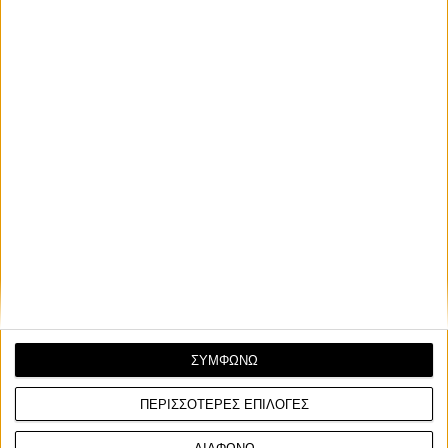
Ο Somkiat Chantra, αναβάτης της ομάδας Honda LCR, δεν θα
συμμετάσχει στο Grand Prix της Γαλλίας, καθ...
Race News
7/5/2025
ΣΥΜΦΩΝΩ
MotoGP: O Pedro Acosta επιστρέφει στο Γαλλικό
GP
ΠΕΡΙΣΣΟΤΕΡΕΣ ΕΠΙΛΟΓΕΣ
Ο Ισπανός θα ταξιδέψει στο Le Mans, οπού αναμένεται την
Πέμπτη να λάβει το τελικό πράσινο φως για τη...