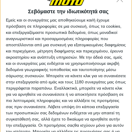
Σεβόμαστε την ιδιωτικότητά σας
Επικαιρότητα
13/3/2026
Εμείς και οι συνεργάτες μας αποθηκεύουμε και/ή έχουμε
πρόσβαση σε πληροφορίες σε μια συσκευή, όπως τα cookies,
QJMOTOR SRT 450RX 2026 – Στην Ελλάδα με τη
και επεξεργαζόμαστε προσωπικά δεδομένα, όπως μοναδικοί
χαμηλότερη τιμή στην Ευρώπη
αναγνωριστικοί και προσαρμοσμένες πληροφορίες που
Άκρως επιθετική η τιμολογιακή πολιτική της αντιπροσωπείας
αποστέλλονται από μια συσκευή για εξατομικευμένες διαφημίσεις
της QJMOTOR που φέρνει το SRT 450RX στην ελληνική αγορά
και περιεχόμενο, μέτρηση διαφήμισης και περιεχομένου, έρευνα
με τη χαμηλότερη μέχρι τώρα τιμή μεταξύ των ευρωπαϊκών
ακροατηρίου και ανάπτυξη υπηρεσιών.
Με την άδειά σας, εμείς
χωρών. Το SRT 450 RX είναι η...
και οι συνεργάτες μας ενδέχεται να χρησιμοποιήσουμε ακριβή
δεδομένα γεωγραφικής τοποθεσίας και ταυτοποίησης μέσω
Νέα Μοντέλα
σάρωσης συσκευών. Μπορείτε να κάνετε κλικ για να συναινέσετε
QJMOTOR SQ 350 2026 - Με επίπεδη ποδιά και
στην επεξεργασία από εμάς και τους 1180 συνεργάτες μας όπως
16ρηδες τροχούς [Τιμή στην Ελλάδα]
περιγράφεται παραπάνω. Εναλλακτικά, μπορείτε να κάνετε κλικ
Η ελληνική αντιπροσωπεία της Γκοργκόλης ΑΕ ανακοίνωσε το
για να αρνηθείτε να συναινέσετε ή να αποκτήσετε πρόσβαση σε
νέο SQ 350, το μεσαίου κυβισμού σκούτερ της...
πιο λεπτομερείς πληροφορίες και να αλλάξετε τις προτιμήσεις
σας πριν συναινέσετε.
Λάβετε υπόψη ότι κάποια επεξεργασία
Επικαιρότητα
των προσωπικών σας δεδομένων ενδέχεται να μην απαιτεί τη
συγκατάθεσή σας, αλλά έχετε το δικαίωμα να αρνηθείτε αυτήν
QJMOTOR SRT 600SX 2025 - Στην Ελλάδα με νέο
την επεξεργασία. Οι προτιμήσεις σαςθα ισχύουν μόνο για αυτόν
όνομα και πιο πλούσιο εξοπλισμό [Τιμή]
τον ιστότοπο. Μπορείτε να αλλάξετε τις προτιμήσεις σας ή να