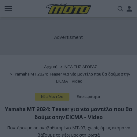
Παράκαμψη
Us
προς
το
acc
κυρίως
περιεχόμενο
me
Breadcrumb
Αρχική
NΕΑ ΤΗΣ ΑΓΟΡΑΣ
Yamaha MT 2024: Teaser για νέο μοντέλο που θα δούμε στην
EICMA - Video
Νέα Μοντέλα
Επικαιρότητα
Yamaha MT 2024: Teaser για νέο μοντέλο που θα
δούμε στην EICMA - Video
Ποντάρουμε σε αναβαθμισμένο MT-07, χωρίς όμως ακόμα να
βάζουμε το χέρι μας στη φωτιά