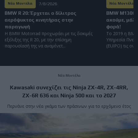
7/8/2026
Νέα Μοντέλα
Νέα Μοντέλα
BMW R 20: Έρχεται ο δίλιτρος
BMW M1300GS
αερόψυκτος κινητήρας στην
ακούμε, μόλι
παραγωγή
φορά!
Η BMW Motorrad προχωράει με τις δοκιμές
Το 2019 η BMW
εξέλιξης της R 20, με την επίσημη
Υπηρεσία Πνευμ
παρουσίασή της να αναμένετ...
(EUIPO) τις ονομ
Νέα Μοντέλα
Kawasaki συνεχίζει τις Ninja ZX-4R, ZX-4RR,
ZX-6R 636 και Ninja 500 και το 2027
Περνάνε στην νέα γκάμα των πράσινων για το ερχόμενο έτος