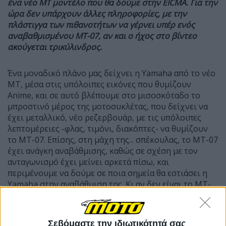
ένα νέο MT μοντέλο που θα δούμε στην EICMA. Για την
ώρα δεν υπάρχουν άλλες πληροφορίες, με την
πλάστιγγα των πιθανοτήτων να γέρνει υπέρ ενός
αναβαθμισμένου MT-07, αν και ο ήχος στο βίντεο
ακούγεται τρικύλινδρος.
Ένα μοναδικό πλάνο μας δείχνει η Yamaha από το νέο
MT, μέσα στις υπόλοιπες εικόνες που θυμίζουν
Anime, και σε αυτό βλέπουμε στο μισοσκόταδο το
μπροστινό μέρος της μοτοσυκλέτας, που δείχνει να
έχει μεταλλικό, νέο ρεζερβουάρ, με τις υπόλοιπες
λεπτομέρειες -φλας, τιμόνι, διακόπτες- να θυμίζουν
το MT-07. Επίσης, στη μάχη της... σπέκουλας, το ΜΤ-07
έχει ανάγκη αναβάθμισης, καθώς σε σχέση με τον
ανταγωνισμό έχει μείνει αρκετά πίσω, και
περιμένουμε να δούμε σε ποια σημεία θα εστιάσει η
Yamaha στην αναβάθμιση της. Κι αν δεν είναι το MT-
07; Τότε θα μπορούσε να είναι ένα νέο υπερκυβισμένο
MT-03; Δύσκολο, καθώς μέχρι σήμερα η Yamaha κάνει
teaser-βίντεο DARK SIDE OF JAPAN μόνο για τα μεγάλα
Σεβόμαστε την ιδιωτικότητά σας