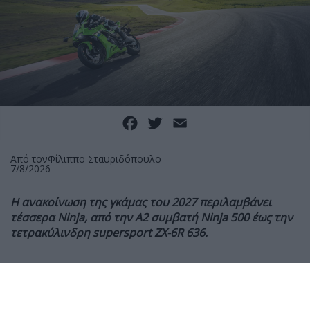
Facebook
Twitter
Email
Από τον
Φίλιππο Σταυριδόπουλο
7/8/2026
Η ανακοίνωση της γκάμας του 2027 περιλαμβάνει
τέσσερα Ninja, από την A2 συμβατή Ninja 500 έως την
τετρακύλινδρη supersport ZX-6R 636.
Η Kawasaki συνεχίζει τις προσθήκες στην γκάμα του
2027 με τέσσερα μοντέλα της οικογένειας Ninja,
καλύπτοντας τόσο τους νέους όσο και αναβάτες που