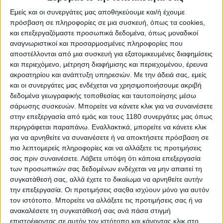
MT -7, 9 και 10. Κι αν ξεχάσουμε τι θα θέλαμε να δούμε
και εστιάσουμε στα (ελάχιστα) στοιχεία του βίντεο, ο
Εμείς και οι συνεργάτες μας αποθηκεύουμε και/ή έχουμε
πρόσβαση σε πληροφορίες σε μια συσκευή, όπως τα cookies,
ήχος που ακούγεται στα τελευταία δευτερόλεπτα, αν
και επεξεργαζόμαστε προσωπικά δεδομένα, όπως μοναδικοί
και πνιγμένος, μάλλον γέρνει υπέρ του τρικύλινδρου
αναγνωριστικοί και προσαρμοσμένες πληροφορίες που
MT-09...
αποστέλλονται από μια συσκευή για εξατομικευμένες διαφημίσεις
και περιεχόμενο, μέτρηση διαφήμισης και περιεχομένου, έρευνα
ακροατηρίου και ανάπτυξη υπηρεσιών.
Με την άδειά σας, εμείς
και οι συνεργάτες μας ενδέχεται να χρησιμοποιήσουμε ακριβή
δεδομένα γεωγραφικής τοποθεσίας και ταυτοποίησης μέσω
σάρωσης συσκευών. Μπορείτε να κάνετε κλικ για να συναινέσετε
στην επεξεργασία από εμάς και τους 1180 συνεργάτες μας όπως
περιγράφεται παραπάνω. Εναλλακτικά, μπορείτε να κάνετε κλικ
για να αρνηθείτε να συναινέσετε ή να αποκτήσετε πρόσβαση σε
πιο λεπτομερείς πληροφορίες και να αλλάξετε τις προτιμήσεις
σας πριν συναινέσετε.
Λάβετε υπόψη ότι κάποια επεξεργασία
των προσωπικών σας δεδομένων ενδέχεται να μην απαιτεί τη
συγκατάθεσή σας, αλλά έχετε το δικαίωμα να αρνηθείτε αυτήν
την επεξεργασία. Οι προτιμήσεις σαςθα ισχύουν μόνο για αυτόν
τον ιστότοπο. Μπορείτε να αλλάξετε τις προτιμήσεις σας ή να
ανακαλέσετε τη συγκατάθεσή σας ανά πάσα στιγμή
επιστρέφοντας σε αυτόν τον ιστότοπο και κάνοντας κλικ στο