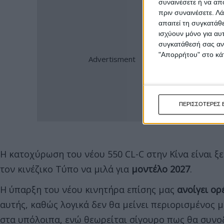
συναινέσετε ή να απ
πριν συναινέσετε.
Λά
απαιτεί τη συγκατάθ
ισχύουν μόνο για αυ
συγκατάθεσή σας ανά
"Απορρήτου" στο κάτ
ΠΕΡΙΣΣΟΤΕΡΕΣ 
Η κατοχύρωση του νέου 550 CL-C στην Κίνα είναι 
τον κινέζικο Τύπο να μιλά για
μοντέλο 2027
.
Η ύπαρξη του νέου κινητήρα επίσης μας
ανοίγει ορ
αυτής, καθώς λογικά δεν θα μείνει περιορισμένος μ
στα υπόλοιπα, ενώ θεωρείται σίγουρο πως θα συνο