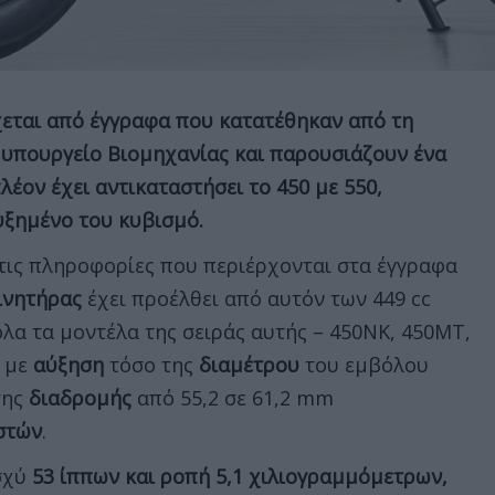
εται από έγγραφα που κατατέθηκαν από τη
υπουργείο Βιομηχανίας και παρουσιάζουν ένα
πλέον έχει αντικαταστήσει το 450 με 550,
υξημένο του κυβισμό.
ις πληροφορίες που περιέρχονται στα έγγραφα
ινητήρας
έχει προέλθει από αυτόν των 449 cc
λα τα μοντέλα της σειράς αυτής – 450ΝΚ, 450ΜΤ,
– με
αύξηση
τόσο της
διαμέτρου
του εμβόλου
της
διαδρομής
από 55,2 σε 61,2 mm
στών
.
ισχύ
53 ίππων και ροπή 5,1 χιλιογραμμόμετρων,