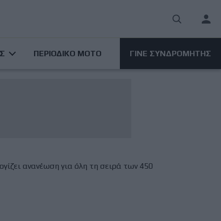
User
acco
ΑΣ
ΠΕΡΙΟΔΙΚΟ ΜΟΤΟ
ΓΙΝΕ ΣΥΝΔΡΟΜΗΤΗΣ
men
γίζει ανανέωση για όλη τη σειρά των 450