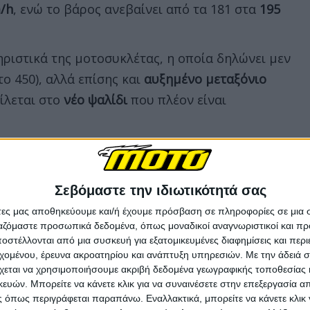
/h
, ενώ το βάρος ανεβαίνει από τα 181 στα
195
ριστικά της μοτοσυκλέτας, η οποία δηλώνει μεν
το 450), αλλά επίσης και
αυξημένο μεταξόνιο
είλεται στο
νέο ψαλίδι
που πλέον είναι
 τη σιλουέτα που γνωρίζουμε στο 450 CL-C, αν
ρεζερβουάρ, τα πλευρικά πλαστικά και η ουρά
έλεσμα
που αναγνωρίζεται αυτομάτως ως CL-C,
Σεβόμαστε την ιδιωτικότητά σας
τικά το κεντρικό τμήμα της μοτοσυκλέτας.
άτες μας αποθηκεύουμε και/ή έχουμε πρόσβαση σε πληροφορίες σε μια
ργαζόμαστε προσωπικά δεδομένα, όπως μοναδικοί αναγνωριστικοί και 
 με διάμετρο 16 ιντσών μπροστά και πίσω, ομοίως
στέλλονται από μια συσκευή για εξατομικευμένες διαφημίσεις και περ
εχομένου, έρευνα ακροατηρίου και ανάπτυξη υπηρεσιών.
Με την άδειά σα
χεται να χρησιμοποιήσουμε ακριβή δεδομένα γεωγραφικής τοποθεσίας 
ών. Μπορείτε να κάνετε κλικ για να συναινέσετε στην επεξεργασία απ
 όπως περιγράφεται παραπάνω. Εναλλακτικά, μπορείτε να κάνετε κλικ γ