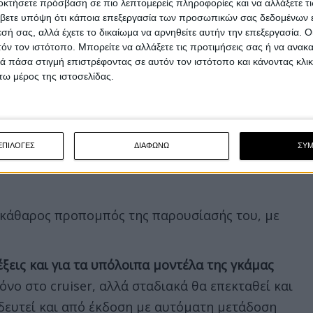
οκτήσετε πρόσβαση σε πιο λεπτομερείς πληροφορίες και να αλλάξετε τι
βετε υπόψη ότι κάποια επεξεργασία των προσωπικών σας δεδομένων ε
εσή σας, αλλά έχετε το δικαίωμα να αρνηθείτε αυτήν την επεξεργασία. 
τόν τον ιστότοπο. Μπορείτε να αλλάξετε τις προτιμήσεις σας ή να ανακα
 πάσα στιγμή επιστρέφοντας σε αυτόν τον ιστότοπο και κάνοντας κλι
ω μέρος της ιστοσελίδας.
ΕΠΙΛΟΓΕΣ
ΔΙΑΦΩΝΩ
ΣΥ
ξεκάθαρος προπομπός της παρουσίασής του, με
έξεις και για τα υπόλοιπα μοντέλα της γκάμας
όνο στο cruiser, αλλά σταδιακά θα επεκταθεί και
δευτεί και από έκδοση με αυτόματη μετάδοση