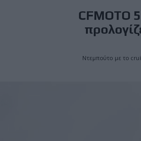
CFMOTO 55
προλογίζ
Ντεμπούτο με το crui