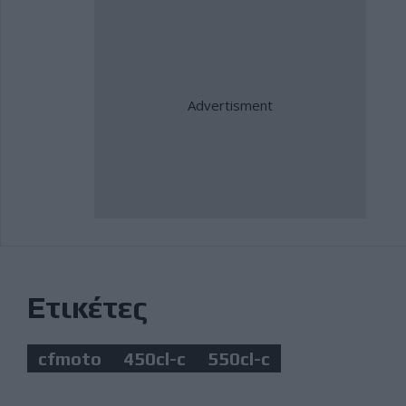
Ετικέτες
cfmoto
450cl-c
550cl-c