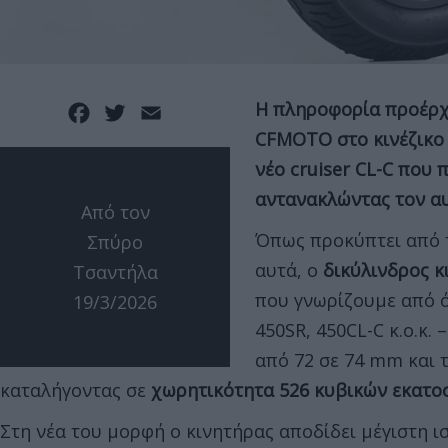
Η πληροφορία προέρχ
Facebook
Twitter
Email
CFMOTO στο κινέζικο 
νέο cruiser CL-C που 
αντανακλώντας τον α
Από τον
Όπως προκύπτει από τ
Σπύρο
αυτά, ο
δικύλινδρος κ
Τσαντήλα
που γνωρίζουμε από ό
19/3/2026
450SR, 450CL-C κ.ο.κ. 
από 72 σε 74 mm και 
καταλήγοντας σε
χωρητικότητα 526 κυβικών εκατο
Στη νέα του μορφή ο κινητήρας αποδίδει μέγιστη 