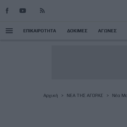
Παράκαμψη
προς
το
Main
κυρίως
ΕΠΙΚΑΙΡΟΤΗΤΑ
ΔΟΚΙΜΕΣ
ΑΓΩΝΕΣ
περιεχόμενο
Menu
Breadcrumb
Αρχική
NΕΑ ΤΗΣ ΑΓΟΡΑΣ
Νέα Μο