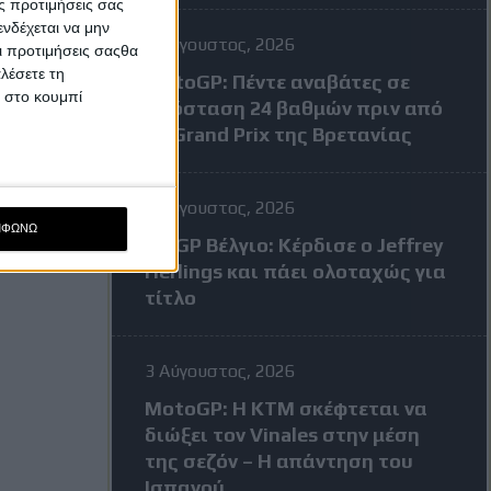
ς προτιμήσεις σας
νδέχεται να μην
4 Αύγουστος, 2026
Οι προτιμήσεις σαςθα
λέσετε τη
MotoGP: Πέντε αναβάτες σε
κ στο κουμπί
απόσταση 24 βαθμών πριν από
το Grand Prix της Βρετανίας
3 Αύγουστος, 2026
ΜΦΩΝΩ
MXGP Βέλγιο: Κέρδισε ο Jeffrey
Herlings και πάει ολοταχώς για
τίτλο
3 Αύγουστος, 2026
MotoGP: Η KTM σκέφτεται να
διώξει τον Vinales στην μέση
της σεζόν – Η απάντηση του
Ισπανού