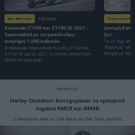
7/8/2026
Νέα Μοντέλα
Τελευταίες δο
Kawasaki Z1100 και Z1100 SE 2027 -
Δοκιμή Kawas
Supernaked με τετρακύλινδρο
ζει!
κινητήρα 1.099 κυβικών.
To Z1 είχε απο
“Βασιλιάς” από 
Η Kawasaki παρουσίασε τις νέες Z1100 και
εποχής με την ι
Z1100 SE για το 2027, οι οποίες αποτελούν
πλέον τις κορυφαί...
Νέα Μοντέλα
Harley-Davidson: Kατοχυρώνει τα εμπορικά
σημάτα RMCR και RMXR
Ο Revolution Max σε Café Racer και Flat Track μοντέλα