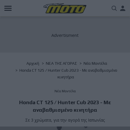
Παράκαμψη
Us
προς
το
acc
κυρίως
περιεχόμενο
me
Breadcrumb
Αρχική
NΕΑ ΤΗΣ ΑΓΟΡΑΣ
Νέα Μοντέλα
Honda CT 125 / Hunter Cub 2023 - Mε αναβαθμισμένο
κινητήρα
Νέα Μοντέλα
Honda CT 125 / Hunter Cub 2023 - Mε
αναβαθμισμένο κινητήρα
Σε 3 χρώματα, για την αγορά της Ιαπωνίας