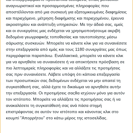
αναγνωριστικοί και προσαρμοσμένες πληροφορίες που
αποστέλλονται από μια συσκευή για εξατομικευμένες διαφημίσεις
και περιεχόμενο, μέτρηση διαφήμισης και περιεχομένου, έρευνα
ακροατηρίου και ανάπτυξη υπηρεσιών.
Με την άδειά σας, εμείς
και οι συνεργάτες μας ενδέχεται να χρησιμοποιήσουμε ακριβή
δεδομένα γεωγραφικής τοποθεσίας και ταυτοποίησης μέσω
σάρωσης συσκευών. Μπορείτε να κάνετε κλικ για να συναινέσετε
στην επεξεργασία από εμάς και τους 1180 συνεργάτες μας όπως
περιγράφεται παραπάνω. Εναλλακτικά, μπορείτε να κάνετε κλικ
Το παπί… περιπέτειας της Honda έρχεται εξοπλισμένο
για να αρνηθείτε να συναινέσετε ή να αποκτήσετε πρόσβαση σε
με ελαστικά διπλού προφίλ, τηλεσκοπικό πιρούνι με
πιο λεπτομερείς πληροφορίες και να αλλάξετε τις προτιμήσεις
φυσούνες, ποδιά, και κάγκελα προστασίας / ενίσχυσης
σας πριν συναινέσετε.
Λάβετε υπόψη ότι κάποια επεξεργασία
στην περιοχή του κινητήρα, ψηλή εξάτμιση,
των προσωπικών σας δεδομένων ενδέχεται να μην απαιτεί τη
δισκόφρενα εμπρός-πίσω, ABS μπροστά, ψηλό τιμόνι,
συγκατάθεσή σας, αλλά έχετε το δικαίωμα να αρνηθείτε αυτήν
μεγάλη σχάρα, βαλιτσάκι στο αριστερό μέρος, και
την επεξεργασία. Οι προτιμήσεις σαςθα ισχύουν μόνο για αυτόν
snorkel για την εισαγωγή αέρα!
τον ιστότοπο. Μπορείτε να αλλάξετε τις προτιμήσεις σας ή να
ανακαλέσετε τη συγκατάθεσή σας ανά πάσα στιγμή
επιστρέφοντας σε αυτόν τον ιστότοπο και κάνοντας κλικ στο
κουμπί "Απορρήτου" στο κάτω μέρος της ιστοσελίδας.