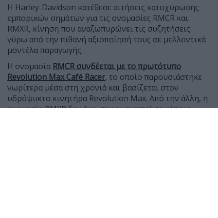
Η Harley-Davidson κατέθεσε αιτήσεις κατοχύρωσης
εμπορικών σημάτων για τις ονομασίες RMCR και
RMXR, κίνηση που αναζωπυρώνει τις συζητήσεις
γύρω από την πιθανή αξιοποίησή τους σε μελλοντικά
μοντέλα παραγωγής.
Η ονομασία
RMCR συνδέεται με το πρωτότυπο
Revolution Max Café Racer
, το οποίο παρουσιάστηκε
νωρίτερα μέσα στη χρονιά και βασίζεται στον
υδρόψυκτο κινητήρα Revolution Max. Από την άλλη, η
ονομασία RMXR δεν έχει παρουσιαστεί σε κάποιο
σύγχρονο μοντέλο, ωστόσο ο κωδικός XR έχει
χρησιμοποιηθεί στο παρελθόν από τη Harley-
Davidson σε μοτοσυκλέτες με επιρροές από τους
αγώνες flat track.