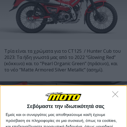
Τρία είναι τα χρώματα για το CT125 / Hunter Cub του
2023: Τα ήδη γνωστά μας από το 2022 “Glowing Red”
(κόκκινο) και το “Pearl Organic Green” (πράσινο), και
το νέο “Matte Armored Silver Metallic” (ασημί).
Σεβόμαστε την ιδιωτικότητά σας
Εμείς και οι συνεργάτες μας αποθηκεύουμε και/ή έχουμε
πρόσβαση σε πληροφορίες σε μια συσκευή, όπως τα cookies,
και επεξεργαζόμαστε προσωπικά δεδομένα, όπως μοναδικοί