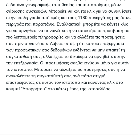
δεδομένα γεωγραφικής τοποθεσίας και ταυτοποίησης μέσω
σάρωσης συσκευών. Μπορείτε να κάνετε κλικ για να συναινέσετε
Νέα Μοντέλα
16/7/2025
στην επεξεργασία από εμάς και τους 1180 συνεργάτες μας όπως
περιγράφεται παραπάνω. Εναλλακτικά, μπορείτε να κάνετε κλικ
Triumph TF 250-X 2026: Φρεσκάρισμα για τη
για να αρνηθείτε να συναινέσετε ή να αποκτήσετε πρόσβαση σε
motocross των Βρετανών
πιο λεπτομερείς πληροφορίες και να αλλάξετε τις προτιμήσεις
Η Triumph ανακοίνωσε αλλαγές για την TF 250-X του 2026,
σας πριν συναινέσετε.
Λάβετε υπόψη ότι κάποια επεξεργασία
ενισχύοντας τη θέση της motocross μοτοσυκλέτας της στην
των προσωπικών σας δεδομένων ενδέχεται να μην απαιτεί τη
κατηγορία των 250 κυβικών. Με στόχο την βελτιωμένη
συγκατάθεσή σας, αλλά έχετε το δικαίωμα να αρνηθείτε αυτήν
απόδοση και την αυξημένη αντοχή, η αν...
την επεξεργασία. Οι προτιμήσεις σαςθα ισχύουν μόνο για αυτόν
τον ιστότοπο. Μπορείτε να αλλάξετε τις προτιμήσεις σας ή να
ανακαλέσετε τη συγκατάθεσή σας ανά πάσα στιγμή
επιστρέφοντας σε αυτόν τον ιστότοπο και κάνοντας κλικ στο
κουμπί "Απορρήτου" στο κάτω μέρος της ιστοσελίδας.