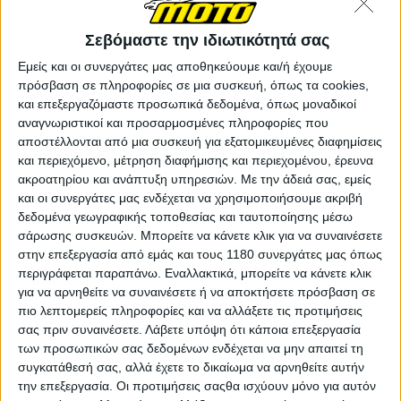
Σεβόμαστε την ιδιωτικότητά σας
Ελληνική Ταχύτητα
21/4/2026
Εμείς και οι συνεργάτες μας αποθηκεύουμε και/ή έχουμε
Αντώνης Βεντούρας: Ξεκίνημα με νίκη και βάθρο
πρόσβαση σε πληροφορίες σε μια συσκευή, όπως τα cookies,
στο Βαλκανικό Πρωτάθλημα
και επεξεργαζόμαστε προσωπικά δεδομένα, όπως μοναδικοί
Ο Αντώνης Βεντούρας ήταν εξαιρετικός στον διπλό αγώνα
αναγνωριστικοί και προσαρμοσμένες πληροφορίες που
του Πανελληνίου Πρωταθλήματος που διεξήχθη στην πίστα
αποστέλλονται από μια συσκευή για εξατομικευμένες διαφημίσεις
των Σερρών μαζί με το Βαλκανικό Πρωτάθλημα,
και περιεχόμενο, μέτρηση διαφήμισης και περιεχομένου, έρευνα
πετυχαίνοντας μία νίκη και μία δεύτερη θέση στην...
ακροατηρίου και ανάπτυξη υπηρεσιών.
Με την άδειά σας, εμείς
και οι συνεργάτες μας ενδέχεται να χρησιμοποιήσουμε ακριβή
Υπόλοιπα πρωταθλήματα
δεδομένα γεωγραφικής τοποθεσίας και ταυτοποίησης μέσω
σάρωσης συσκευών. Μπορείτε να κάνετε κλικ για να συναινέσετε
Αντώνης Βεντούρας - Δυο νίκες στις Σέρρες και 2η
στην επεξεργασία από εμάς και τους 1180 συνεργάτες μας όπως
θέση στην τελική βαθμολογία CFMOTO300 του BMU
περιγράφεται παραπάνω. Εναλλακτικά, μπορείτε να κάνετε κλικ
Ο Αντώνης Βεντούρας, που αγωνίζεται στην κατηγορία
για να αρνηθείτε να συναινέσετε ή να αποκτήσετε πρόσβαση σε
CFMOTO300 του Βαλκανικού Πρωταθλήματος BM...
πιο λεπτομερείς πληροφορίες και να αλλάξετε τις προτιμήσεις
σας πριν συναινέσετε.
Λάβετε υπόψη ότι κάποια επεξεργασία
Υπόλοιπα πρωταθλήματα
των προσωπικών σας δεδομένων ενδέχεται να μην απαιτεί τη
συγκατάθεσή σας, αλλά έχετε το δικαίωμα να αρνηθείτε αυτήν
Αντώνης Βεντούρας - Δυο πρώτες θέσεις στη
την επεξεργασία. Οι προτιμήσεις σαςθα ισχύουν μόνο για αυτόν
Ρουμανία για το MOTO RC 2024 [VIDEO]