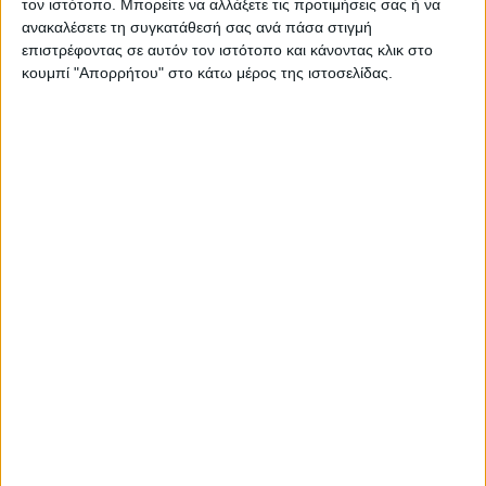
τον ιστότοπο. Μπορείτε να αλλάξετε τις προτιμήσεις σας ή να
Παρότι η πίστα για τον Βεντούρα ήταν “καινούργια” -σε
ανακαλέσετε τη συγκατάθεσή σας ανά πάσα στιγμή
αντίθετη φορά απ’ ότι συνήθως- ο Έλληνας ...
επιστρέφοντας σε αυτόν τον ιστότοπο και κάνοντας κλικ στο
κουμπί "Απορρήτου" στο κάτω μέρος της ιστοσελίδας.
Υπόλοιπα πρωταθλήματα
16/9/2024
Αντώνης Βεντούρας - Και δεύτερο βάθρο, στον
αγώνα της Κυριακής για το MotoRCWorld στη
Ρουμανία [VIDEO]
Μετά το βάθρο στον αγώνα του Σαββάτου 14/9 για τη