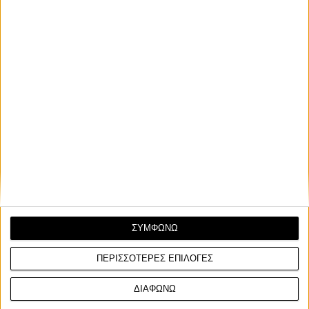
διοργάνωση MotoRCWorld στη Ρουμανία, στον ...
Υπόλοιπα πρωταθλήματα
16/9/2024
ΣΥΜΦΩΝΩ
Βάθρο για τον 12χρονο Αντώνη Bεντούρα στον
αγώνα MotoRcWorld του Σαββάτου 14/9 στη
ΠΕΡΙΣΣΟΤΕΡΕΣ ΕΠΙΛΟΓΕΣ
Ρουμανία.
Ο 12χρονος Έλληνας αγωνιζόμενος Αντώνης Βεντούρας
βρέθηκε στη Ρουμανια για τον αγώνα MotoRcWorld, με...
ΔΙΑΦΩΝΩ