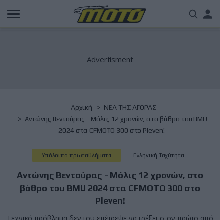
Παράκαμψη
Us
προς
το
acc
κυρίως
περιεχόμενο
me
Breadcrumb
Αρχική
NΕΑ ΤΗΣ ΑΓΟΡΑΣ
Αντώνης Βεντούρας - Μόλις 12 χρονών, στο βάθρο του BMU
2024 στα CFMOTO 300 στο Pleven!
Υπόλοιπα πρωταθλήματα
Ελληνική Ταχύτητα
Αντώνης Βεντούρας - Μόλις 12 χρονών, στο
βάθρο του BMU 2024 στα CFMOTO 300 στο
Pleven!
Τεχνικό πρόβλημα δεν του επέτρεψε να τρέξει στον πρώτο από