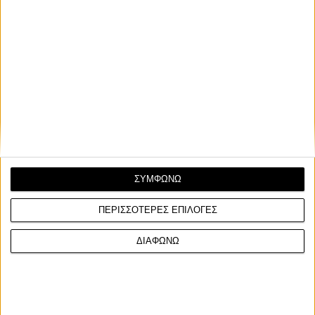
Ο Siegert έφτασε στον έκτο γύρο του πρωταθλήματος
έχοντας διαφορά 68 βαθμών από τη δεύτερη της
βαθμολογίας, Anina Urlass, και η ένατη συνεχόμενη
νίκη του το Σάββατο ήταν αρκετή για να στεφθεί
μαθηματικά πρωταθλητής.
ΣΥΜΦΩΝΩ
ΠΕΡΙΣΣΟΤΕΡΕΣ ΕΠΙΛΟΓΕΣ
ΔΙΑΦΩΝΩ