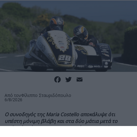
Facebook
Twitter
Email
Από τον
Φίλιππο Σταυριδόπουλο
6/8/2026
Ο συνοδηγός της Maria Costello αποκάλυψε ότι
υπέστη μόνιμη βλάβη και στα δύο μάτια μετά το
σοβαρό ατύχημα στις κατατακτήριες του Sidecar TT,
ενώ συνεχίζει την αποκατάστασή του από