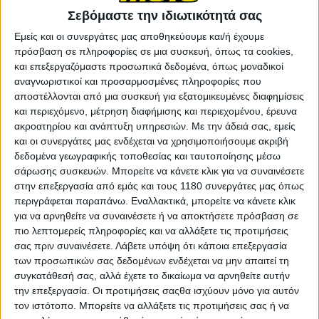
Σεβόμαστε την ιδιωτικότητά σας
Στο τέλος ο Αντώνης Βεντουράς έφτασε τους δυο
προπορευόμενους αναβάτες από την Τουρκία (τους
Εμείς και οι συνεργάτες μας αποθηκεύουμε και/ή έχουμε
αδελφούς Demircan), τερματίζοντας 3ος, μόλις 200
πρόσβαση σε πληροφορίες σε μια συσκευή, όπως τα cookies,
χιλιοστά του δευτερολέπτου πίσω από τον 2ο!
και επεξεργαζόμαστε προσωπικά δεδομένα, όπως μοναδικοί
αναγνωριστικοί και προσαρμοσμένες πληροφορίες που
αποστέλλονται από μια συσκευή για εξατομικευμένες διαφημίσεις
και περιεχόμενο, μέτρηση διαφήμισης και περιεχομένου, έρευνα
ακροατηρίου και ανάπτυξη υπηρεσιών.
Με την άδειά σας, εμείς
και οι συνεργάτες μας ενδέχεται να χρησιμοποιήσουμε ακριβή
δεδομένα γεωγραφικής τοποθεσίας και ταυτοποίησης μέσω
σάρωσης συσκευών. Μπορείτε να κάνετε κλικ για να συναινέσετε
στην επεξεργασία από εμάς και τους 1180 συνεργάτες μας όπως
περιγράφεται παραπάνω. Εναλλακτικά, μπορείτε να κάνετε κλικ
για να αρνηθείτε να συναινέσετε ή να αποκτήσετε πρόσβαση σε
πιο λεπτομερείς πληροφορίες και να αλλάξετε τις προτιμήσεις
σας πριν συναινέσετε.
Λάβετε υπόψη ότι κάποια επεξεργασία
των προσωπικών σας δεδομένων ενδέχεται να μην απαιτεί τη
συγκατάθεσή σας, αλλά έχετε το δικαίωμα να αρνηθείτε αυτήν
την επεξεργασία. Οι προτιμήσεις σαςθα ισχύουν μόνο για αυτόν
τον ιστότοπο. Μπορείτε να αλλάξετε τις προτιμήσεις σας ή να