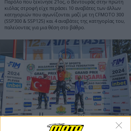
Παρόλο που ξεκίνησε 21ος, ο Βεντουράς στην πρώτη
κιόλας στροφή είχε περάσει 10 αναβάτες των άλλων
κατηγοριών που αγωνίζονται μαζί με τη CFMOTO 300
(SSP300 & SSP125) και 4 αναβάτες της κατηγορίας του,
παλεύοντας για μια θέση στο βάθρο.