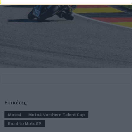
Ετικέτες
Moto4
Moto4 Northern Talent Cup
Road to MotoGP