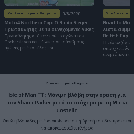
6/8/2026
Υπόλοιπα πρωταθλήματα
Υπόλοιπα πρ
Moto4 Northern Cup: Ο Robin Siegert
Road to Mot
Πρωταθλητής με 10 συνεχόμενες νίκες
λίστα συμμε
Πρωταθλητής από τον πρώτο αγώνα του
British Cup 2
Oschersleben και 10 νίκες σε ισάριθμους
Η νέα σεζόν το
αγώνες μετά το τέλος του...
υπόσχεται έντο
ανερχόμενα ταλέ
Υπόλοιπα πρωταθλήματα
Isle of Man TT: Μόνιμη βλάβη στην όραση για
τον Shaun Parker μετά το ατύχημα με τη Maria
Costello
Οκτώ εβδομάδες μετά ανακοίνωσε ότι η όρασή του δεν πρόκειται
να αποκατασταθεί πλήρως