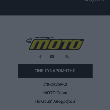
Υπόλοιπα πρωταθλήματα
Isle of Man TT: Μόνιμη βλάβη στην όραση για
τον Shaun Parker μετά το ατύχημα με τη Maria
Costello
Οκτώ εβδομάδες μετά ανακοίνωσε ότι η όρασή του δεν πρόκειται
να αποκατασταθεί πλήρως