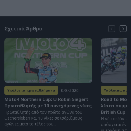
Σχετικά Άρθρα
6/8/2026
Υπόλοιπα πρωταθλήματα
Υπόλοιπα πρ
Moto4 Northern Cup: Ο Robin Siegert
Road to Mot
Πρωταθλητής με 10 συνεχόμενες νίκες
λίστα συμμε
Πρωταθλητής από τον πρώτο αγώνα του
British Cup 2
Oschersleben και 10 νίκες σε ισάριθμους
Η νέα σεζόν το
αγώνες μετά το τέλος του...
υπόσχεται έντο
ανερχόμενα ταλέ