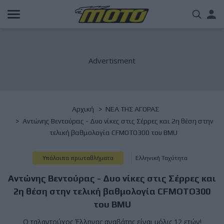
Παράκαμψη
Us
προς
το
acc
κυρίως
περιεχόμενο
me
Breadcrumb
Αρχική
NΕΑ ΤΗΣ ΑΓΟΡΑΣ
Αντώνης Βεντούρας - Δυο νίκες στις Σέρρες και 2η θέση στην
τελική βαθμολογία CFMOTO300 του BMU
Υπόλοιπα πρωταθλήματα
Ελληνική Ταχύτητα
Αντώνης Βεντούρας - Δυο νίκες στις Σέρρες και
2η θέση στην τελική βαθμολογία CFMOTO300
του BMU
Ο ταλαντούχος Έλληνας αναβάτης είναι μόλις 12 ετών!