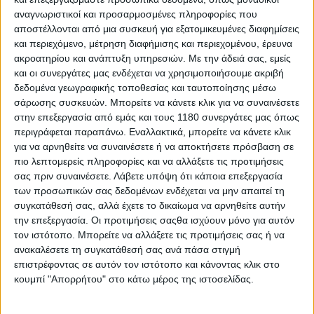
αναγνωριστικοί και προσαρμοσμένες πληροφορίες που
αποστέλλονται από μια συσκευή για εξατομικευμένες διαφημίσεις
και περιεχόμενο, μέτρηση διαφήμισης και περιεχομένου, έρευνα
ακροατηρίου και ανάπτυξη υπηρεσιών.
Με την άδειά σας, εμείς
και οι συνεργάτες μας ενδέχεται να χρησιμοποιήσουμε ακριβή
δεδομένα γεωγραφικής τοποθεσίας και ταυτοποίησης μέσω
σάρωσης συσκευών. Μπορείτε να κάνετε κλικ για να συναινέσετε
στην επεξεργασία από εμάς και τους 1180 συνεργάτες μας όπως
περιγράφεται παραπάνω. Εναλλακτικά, μπορείτε να κάνετε κλικ
για να αρνηθείτε να συναινέσετε ή να αποκτήσετε πρόσβαση σε
πιο λεπτομερείς πληροφορίες και να αλλάξετε τις προτιμήσεις
σας πριν συναινέσετε.
Λάβετε υπόψη ότι κάποια επεξεργασία
των προσωπικών σας δεδομένων ενδέχεται να μην απαιτεί τη
συγκατάθεσή σας, αλλά έχετε το δικαίωμα να αρνηθείτε αυτήν
την επεξεργασία. Οι προτιμήσεις σαςθα ισχύουν μόνο για αυτόν
τον ιστότοπο. Μπορείτε να αλλάξετε τις προτιμήσεις σας ή να
ανακαλέσετε τη συγκατάθεσή σας ανά πάσα στιγμή
επιστρέφοντας σε αυτόν τον ιστότοπο και κάνοντας κλικ στο
κουμπί "Απορρήτου" στο κάτω μέρος της ιστοσελίδας.
Έτσι ο Αντώνης τερμάτισε 2ος στην τελική
βαθμολογία του BMU στα CFMOTO300 για το 2024,