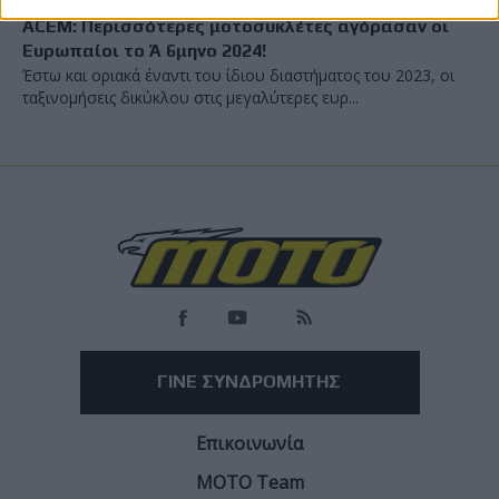
ACEM: Περισσότερες μοτοσυκλέτες αγόρασαν οι
Ευρωπαίοι το Ά 6μηνο 2024!
Έστω και οριακά έναντι του ίδιου διαστήματος του 2023, οι
ταξινομήσεις δικύκλου στις μεγαλύτερες ευρ...
ΓΙΝΕ ΣΥΝΔΡΟΜΗΤΗΣ
Επικοινωνία
ΜΟΤΟ Team