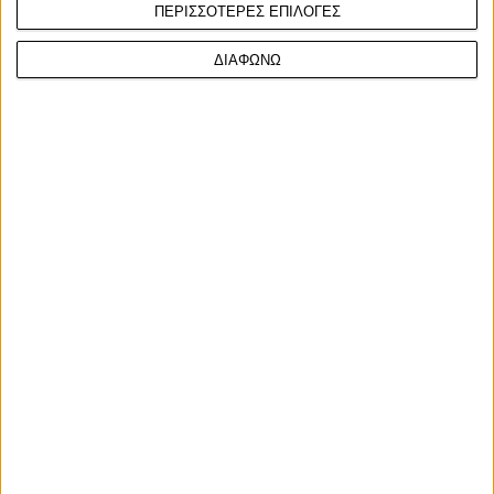
ΠΕΡΙΣΣΟΤΕΡΕΣ ΕΠΙΛΟΓΕΣ
ΔΙΑΦΩΝΩ
Επικαιρότητα
10/7/2025
ACEM: Σύμφωνος με την αναθεώρηση της οδηγίας
που περιλαμβάνει και τις μοτοσυκλέτες στα
Οχήματα στο Τέλος του Κύκλου Ζωής (ΟΤΚΖ)
O&nbsp;Ευρωπαϊκός Σύνδεσμος Κατασκευαστών
Μοτοσυκλετών&nbsp;(Association des Constructeurs
Européens...