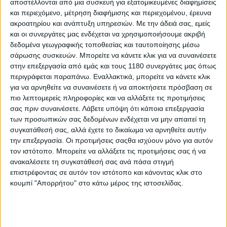
αποστέλλονται από μια συσκευή για εξατομικευμένες διαφημίσεις
Με σημαντική άνοδο έκλεισε το πρώτο τρίμηνο στις
και περιεχόμενο, μέτρηση διαφήμισης και περιεχομένου, έρευνα
ταξινομήσεις μοτοσυκλετών στις μεγαλύτερες ευρωπαϊκ...
ακροατηρίου και ανάπτυξη υπηρεσιών.
Με την άδειά σας, εμείς
και οι συνεργάτες μας ενδέχεται να χρησιμοποιήσουμε ακριβή
δεδομένα γεωγραφικής τοποθεσίας και ταυτοποίησης μέσω
σάρωσης συσκευών. Μπορείτε να κάνετε κλικ για να συναινέσετε
στην επεξεργασία από εμάς και τους 1180 συνεργάτες μας όπως
περιγράφεται παραπάνω. Εναλλακτικά, μπορείτε να κάνετε κλικ
για να αρνηθείτε να συναινέσετε ή να αποκτήσετε πρόσβαση σε
πιο λεπτομερείς πληροφορίες και να αλλάξετε τις προτιμήσεις
σας πριν συναινέσετε.
Λάβετε υπόψη ότι κάποια επεξεργασία
των προσωπικών σας δεδομένων ενδέχεται να μην απαιτεί τη
συγκατάθεσή σας, αλλά έχετε το δικαίωμα να αρνηθείτε αυτήν
την επεξεργασία. Οι προτιμήσεις σαςθα ισχύουν μόνο για αυτόν
τον ιστότοπο. Μπορείτε να αλλάξετε τις προτιμήσεις σας ή να
ανακαλέσετε τη συγκατάθεσή σας ανά πάσα στιγμή
Επικαιρότητα
29/8/2025
επιστρέφοντας σε αυτόν τον ιστότοπο και κάνοντας κλικ στο
κουμπί "Απορρήτου" στο κάτω μέρος της ιστοσελίδας.
Η ACEM εκφράζει MOTO-ανησυχία για την εμπορική
συμφωνία ΕΕ-ΗΠΑ
Η Ευρωπαϊκή Ένωση Κατασκευαστών Μοτοσυκλετών (ACEM)
εκφράζει σοβαρή ανησυχία ότι η συμφωνία ΕΕ-ΗΠΑ τ...