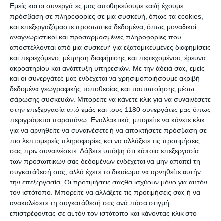
Εμείς και οι συνεργάτες μας αποθηκεύουμε και/ή έχουμε
πρόσβαση σε πληροφορίες σε μια συσκευή, όπως τα cookies,
Επικαιρότητα
5/2/2026
και επεξεργαζόμαστε προσωπικά δεδομένα, όπως μοναδικοί
αναγνωριστικοί και προσαρμοσμένες πληροφορίες που
Διοικητικό πρόστιμο 5.000 ευρώ σε πρατήριο
αποστέλλονται από μια συσκευή για εξατομικευμένες διαφημίσεις
καυσίμων στο Μενίδι
και περιεχόμενο, μέτρηση διαφήμισης και περιεχομένου, έρευνα
Η Διεύθυνση Ανάπτυξης Περιφερειακής Ενότητατας
ακροατηρίου και ανάπτυξη υπηρεσιών.
Με την άδειά σας, εμείς
Ανατολικής Αττικής επέβαλε πρόστιμο ύψους 5.000 ευρώ σε
και οι συνεργάτες μας ενδέχεται να χρησιμοποιήσουμε ακριβή
εταιρεία πετρελαιοειδών, μετά τον εντοπισμό παραβιασμένης
δεδομένα γεωγραφικής τοποθεσίας και ταυτοποίησης μέσω
σφραγίδας ασφαλείας σε αντλία πετρελαίο...
σάρωσης συσκευών. Μπορείτε να κάνετε κλικ για να συναινέσετε
στην επεξεργασία από εμάς και τους 1180 συνεργάτες μας όπως
Επικαιρότητα
περιγράφεται παραπάνω. Εναλλακτικά, μπορείτε να κάνετε κλικ
για να αρνηθείτε να συναινέσετε ή να αποκτήσετε πρόσβαση σε
1.000 παραβιάσεις για κινητό σε 4 μέρες από μία
πιο λεπτομερείς πληροφορίες και να αλλάξετε τις προτιμήσεις
μόνο κάμερα ΑΙ: 500 με κόκκινο σε κεντρική
σας πριν συναινέσετε.
Λάβετε υπόψη ότι κάποια επεξεργασία
διασταύρωση
των προσωπικών σας δεδομένων ενδέχεται να μην απαιτεί τη
Παρότι βρίσκονται ακόμη σε φάση “εκπαίδευσης”, οι νέες
συγκατάθεσή σας, αλλά έχετε το δικαίωμα να αρνηθείτε αυτήν
κάμερες με Τεχνητή Νοημοσύνη στην Αττική κατέ...
την επεξεργασία. Οι προτιμήσεις σαςθα ισχύουν μόνο για αυτόν
τον ιστότοπο. Μπορείτε να αλλάξετε τις προτιμήσεις σας ή να
Επικαιρότητα
ανακαλέσετε τη συγκατάθεσή σας ανά πάσα στιγμή
επιστρέφοντας σε αυτόν τον ιστότοπο και κάνοντας κλικ στο
Νέα έξοδος στην Αττική Οδό στη Μεταμόρφωση