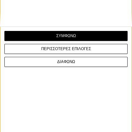
κύρωση από τη Διεύθυνση Ανάπτυξης Π.Ε. Κεντρικ...
ΣΥΜΦΩΝΩ
ΠΕΡΙΣΣΟΤΕΡΕΣ ΕΠΙΛΟΓΕΣ
ΔΙΑΦΩΝΩ
Επικαιρότητα
18/1/2023
Όλοι οι κεντρικοί οδικοί άξονες της Αττικής
διαθέτουν πλέον νέο φωτισμό led
Ολοκληρώθηκε από την Περιφέρεια Αττικής, το έργο της
αντικατάστασης των παλαιών ενεργοβόρων φωτιστικ...