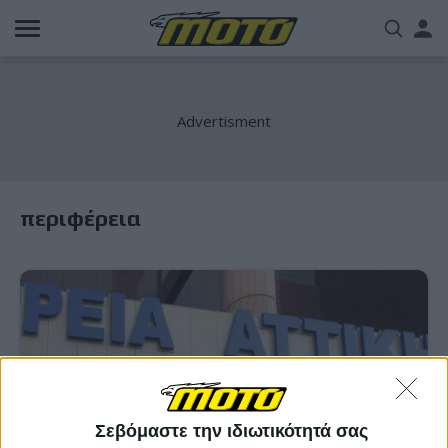
Παράκαμψη
Us
προς
το
acc
κυρίως
περιεχόμενο
me
περιφέρεια
Σεβόμαστε την ιδιωτικότητά σας