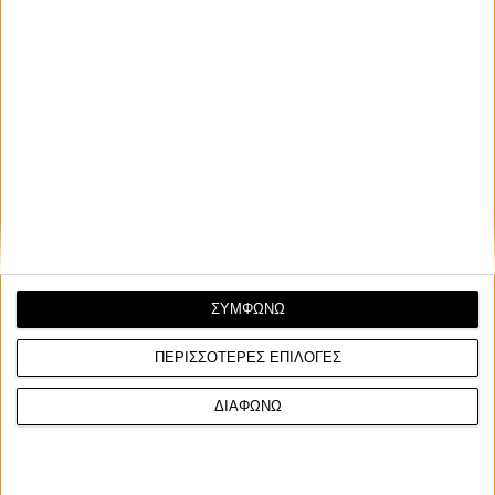
Επικαιρότητα
1/7/2025
ΣΥΜΦΩΝΩ
Yamaha Test Ride Tour 2025 - Στην Κρήτη από 3
ΠΕΡΙΣΣΟΤΕΡΕΣ ΕΠΙΛΟΓΕΣ
Ιουλίου
Δύο ημέρες απέμειναν για να ξεκινήσει το πολυήμερο Test
Ride Tour 2025 της Yamaha στην Κρήτη με την ...
ΔΙΑΦΩΝΩ