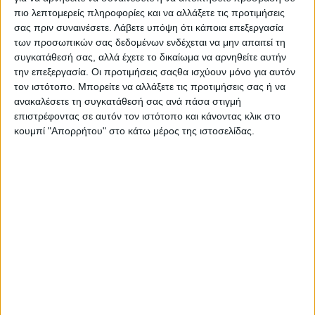
XMAX 300, κάνει δώρο αξεσουάρ αξίας έως 500
πιο λεπτομερείς πληροφορίες και να αλλάξετε τις προτιμήσεις
ευρώ
σας πριν συναινέσετε.
Λάβετε υπόψη ότι κάποια επεξεργασία
Η Yamaha ανακοινώνει μία σειρά από ειδικές προσφορές για
των προσωπικών σας δεδομένων ενδέχεται να μην απαιτεί τη
επιλεγμένα μοντέλα, προσφέροντας δώρο γνήσι...
συγκατάθεσή σας, αλλά έχετε το δικαίωμα να αρνηθείτε αυτήν
την επεξεργασία. Οι προτιμήσεις σαςθα ισχύουν μόνο για αυτόν
τον ιστότοπο. Μπορείτε να αλλάξετε τις προτιμήσεις σας ή να
ανακαλέσετε τη συγκατάθεσή σας ανά πάσα στιγμή
επιστρέφοντας σε αυτόν τον ιστότοπο και κάνοντας κλικ στο
κουμπί "Απορρήτου" στο κάτω μέρος της ιστοσελίδας.
Νέα Μοντέλα
28/1/2026
Yamaha: Νέες τιμές 2026! Φθηνότερο Tracer7
σημαντική μείωση σε TMAX MY25!