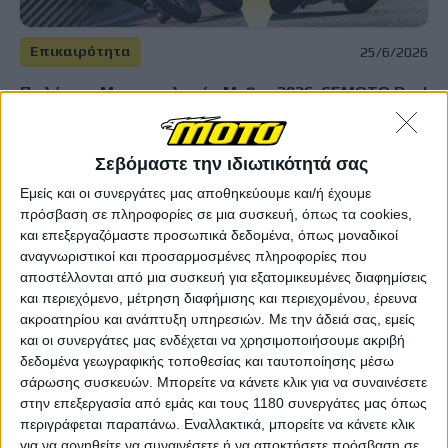
Επικαιρότητα
25/6/2026
Πωλήσεις Μοτοσυκλετών Μαΐου 2026: CFMOTO Dual
250 - Η on-off που πήρε την πρωτιά στις
ταξινομήσεις!
Μία μικρή on-off στην κορυφή των ταξινομήσεων στις
Σεβόμαστε την ιδιωτικότητά σας
μοτοσυκλέτες της ελληνικής αγοράς είναι κάτι που δεν
Εμείς και οι συνεργάτες μας αποθηκεύουμε και/ή έχουμε
έχουμε δει ξανά στη σύγχρονη ιστορία και έγινε από τη
πρόσβαση σε πληροφορίες σε μια συσκευή, όπως τα cookies,
CFMOTO 250 Dual. Δεν πρόλαβε να εμφανισ...
και επεξεργαζόμαστε προσωπικά δεδομένα, όπως μοναδικοί
αναγνωριστικοί και προσαρμοσμένες πληροφορίες που
Επικαιρότητα
αποστέλλονται από μια συσκευή για εξατομικευμένες διαφημίσεις
Tracer 9: Επί μια δεκαετία οδηγεί τις πωλήσεις της
και περιεχόμενο, μέτρηση διαφήμισης και περιεχομένου, έρευνα
Yamaha
ακροατηρίου και ανάπτυξη υπηρεσιών.
Με την άδειά σας, εμείς
Εμφανίστηκε το 2015 ως διάδοχος μιας από τις πιο
και οι συνεργάτες μας ενδέχεται να χρησιμοποιήσουμε ακριβή
αγαπημένες μοτοσυκλέτες της ελληνικής (και όχι μόνο...
δεδομένα γεωγραφικής τοποθεσίας και ταυτοποίησης μέσω
σάρωσης συσκευών. Μπορείτε να κάνετε κλικ για να συναινέσετε
στην επεξεργασία από εμάς και τους 1180 συνεργάτες μας όπως
Επικαιρότητα
περιγράφεται παραπάνω. Εναλλακτικά, μπορείτε να κάνετε κλικ
Yamaha: Με κάθε αγορά Tracer 9, Tenere 700 και
για να αρνηθείτε να συναινέσετε ή να αποκτήσετε πρόσβαση σε