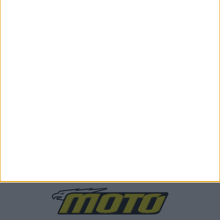
Επικαιρότητα
27/1/2025
Νέες τιμές Yamaha 2025 - Ήρθαν τα Euro 5+ μοντέλα
που περιμέναμε
Η ελληνική αντιπροσωπεία της Yamaha ανακοίνωσε τον νέο
της τιμοκατάλογο, ο οποίος περιλαμβάνει μεταξ...