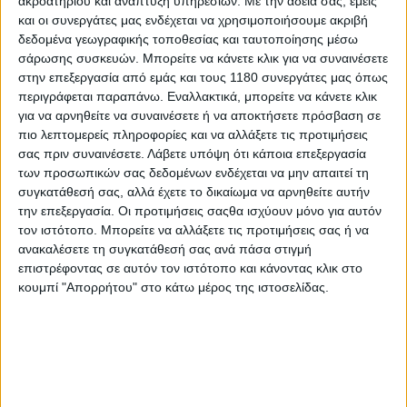
ακροατηρίου και ανάπτυξη υπηρεσιών.
Με την άδειά σας, εμείς
και οι συνεργάτες μας ενδέχεται να χρησιμοποιήσουμε ακριβή
δεδομένα γεωγραφικής τοποθεσίας και ταυτοποίησης μέσω
Race News
15/5/2026
σάρωσης συσκευών. Μπορείτε να κάνετε κλικ για να συναινέσετε
στην επεξεργασία από εμάς και τους 1180 συνεργάτες μας όπως
MotoGP: Honda - Αναβαθμίζεται σε σύμβουλος της
περιγράφεται παραπάνω. Εναλλακτικά, μπορείτε να κάνετε κλικ
HRC o Alberto Puig - Και WSBK στις αρμοδιότητές
για να αρνηθείτε να συναινέσετε ή να αποκτήσετε πρόσβαση σε
του
πιο λεπτομερείς πληροφορίες και να αλλάξετε τις προτιμήσεις
Ο Alberto Puig γυρίζει σελίδα στην πολυετή του σχέση με τη
σας πριν συναινέσετε.
Λάβετε υπόψη ότι κάποια επεξεργασία
Honda Racing Corporation και το 2027 θα αναλάβει επίσημα
των προσωπικών σας δεδομένων ενδέχεται να μην απαιτεί τη
ρόλο συμβούλου της HRC, αφήνοντας πίσω του τη θέση του
συγκατάθεσή σας, αλλά έχετε το δικαίωμα να αρνηθείτε αυτήν
Team Manager της εργοστασιακή...
την επεξεργασία. Οι προτιμήσεις σαςθα ισχύουν μόνο για αυτόν
τον ιστότοπο. Μπορείτε να αλλάξετε τις προτιμήσεις σας ή να
Motocross
ανακαλέσετε τη συγκατάθεσή σας ανά πάσα στιγμή
ΑΜΑ Supercross 2026, 4oς Γύρος: Ο Webb
επιστρέφοντας σε αυτόν τον ιστότοπο και κάνοντας κλικ στο
κουμπί "Απορρήτου" στο κάτω μέρος της ιστοσελίδας.
κορυφαίος στο Χιούστον ακόμα και χωρίς νίκη
[VIDEO]
Στον πρώτο αγώνα Triple Crown της σεζόν 2026, το Χιούστον
χάρισε έναν απρόβλεπτο και θεαματικό αγώνα...